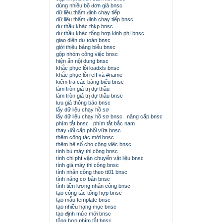
dùng nhiều bộ đơn giá bnsc
dữ liệu thẩm định chạy tiếp
dữ liệu thẩm định chạy tiếp bnsc
dự thầu khác thkp bnsc
dự thầu khác tổng hợp kinh phí bnsc
giao diện dự toán bnsc
giới thiệu bảng biểu bnsc
gộp nhóm công việc bnsc
hiện ẩn nội dung bnsc
khắc phục lỗi loadxls bnsc
khắc phục lỗi reff và #name
kiểm tra các bảng biểu bnsc
làm tròn giá trị dự thầu
làm tròn giá trị dự thầu bnsc
lưu giá thông báo bnsc
lấy dữ liệu chạy hồ sơ
lấy dữ liệu chạy hồ sơ bnsc
nâng cấp bnsc
phím tắt bnsc
phím tắt bắc nam
thay đổi cấp phối vữa bnsc
thêm công tác mới bnsc
thêm hệ số cho công việc bnsc
tính bù máy thi công bnsc
tính chi phí vận chuyển vật liệu bnsc
tính giá máy thi công bnsc
tính nhân công theo tt01 bnsc
tính năng cơ bản bnsc
tính tiền lương nhân công bnsc
tạo công tác tổng hợp bnsc
tạo mẫu template bnsc
tạo nhiều hạng mục bnsc
tạo định mức mới bnsc
tổng hợp phím tắt bnsc