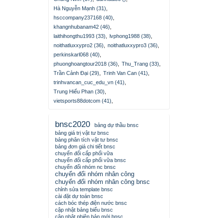
Hà Nguyễn Mạnh (31)
,
hsccompany237168 (40)
,
khangnhubanam42 (46)
,
laithihongthu1993 (33)
,
lvphong1988 (38)
,
noithatluxxypro2 (36)
,
noithatluxxypro3 (36)
,
perkinskarl068 (40)
,
phuonghoangtour2018 (36)
,
Thu_Trang (33)
,
Trần Cảnh Đại (29)
,
Trinh Van Can (41)
,
trinhvancan_cuc_edu_vn (41)
,
Trung Hiếu Phan (30)
,
vietsports88dotcom (41)
,
bnsc2020
bảng dự thầu bnsc
bảng giá trị vật tư bnsc
bảng phân tích vật tư bnsc
bảng đơn giá chi tiết bnsc
chuyển đổi cấp phối vữa
chuyển đổi cấp phối vữa bnsc
chuyển đổi nhóm nc bnsc
chuyển đổi nhóm nhân công
chuyển đổi nhóm nhân công bnsc
chỉnh sửa template bnsc
cài đặt dự toán bnsc
cách bóc thép điện nước bnsc
cập nhật bảng biểu bnsc
cập nhật phiên bản mới bnsc