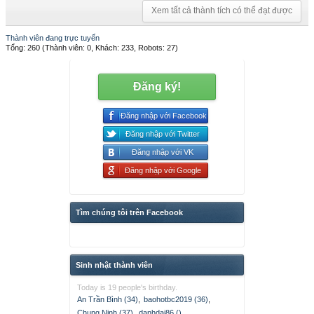
Xem tất cả thành tích có thể đạt được
Thành viên đang trực tuyến
Tổng: 260 (Thành viên: 0, Khách: 233, Robots: 27)
Đăng ký!
Đăng nhập với Facebook
Đăng nhập với Twitter
Đăng nhập với VK
Đăng nhập với Google
Tìm chúng tôi trên Facebook
Sinh nhật thành viên
Today is 19 people's birthday.
An Trần Bình (34)
,
baohotbc2019 (36)
,
Chung Ninh (37)
,
danhdai86 ()
,