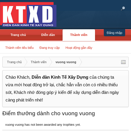
Đăng nhập
Trang chủ
Diễn đàn
Thành viên
Thành viên tiêu biểu
Đang truy cập
Hoạt động gần đây
Trang chủ
Thành viên
vuong vuong
Chào Khách,
Diễn đàn Kinh Tế Xây Dựng
của chúng ta
vừa mới hoạt động trở lại, chắc hẳn vẫn còn có nhiều thiếu
sót, Khách nhớ đóng góp ý kiến để xây dựng diễn đàn ngày
càng phát triển nhé!
Điểm thưởng dành cho vuong vuong
vuong vuong has not been awarded any trophies yet.