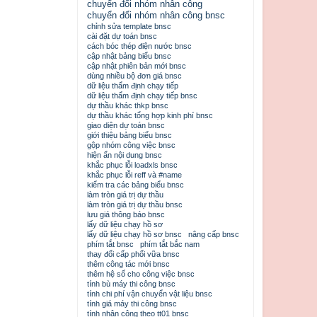
chuyển đổi nhóm nhân công
chuyển đổi nhóm nhân công bnsc
chỉnh sửa template bnsc
cài đặt dự toán bnsc
cách bóc thép điện nước bnsc
cập nhật bảng biểu bnsc
cập nhật phiên bản mới bnsc
dùng nhiều bộ đơn giá bnsc
dữ liệu thẩm định chạy tiếp
dữ liệu thẩm định chạy tiếp bnsc
dự thầu khác thkp bnsc
dự thầu khác tổng hợp kinh phí bnsc
giao diện dự toán bnsc
giới thiệu bảng biểu bnsc
gộp nhóm công việc bnsc
hiện ẩn nội dung bnsc
khắc phục lỗi loadxls bnsc
khắc phục lỗi reff và #name
kiểm tra các bảng biểu bnsc
làm tròn giá trị dự thầu
làm tròn giá trị dự thầu bnsc
lưu giá thông báo bnsc
lấy dữ liệu chạy hồ sơ
lấy dữ liệu chạy hồ sơ bnsc
nâng cấp bnsc
phím tắt bnsc
phím tắt bắc nam
thay đổi cấp phối vữa bnsc
thêm công tác mới bnsc
thêm hệ số cho công việc bnsc
tính bù máy thi công bnsc
tính chi phí vận chuyển vật liệu bnsc
tính giá máy thi công bnsc
tính nhân công theo tt01 bnsc