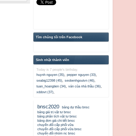
Tìm chúng tôi trên Facebook
Sinh nhật thành viên
Today is 7 people's birthday.
huynh nguyen (35)
,
pepper nguyen (33)
,
seabig12398 (45)
,
seobenhgoutvn (46)
,
tuan_hoangtien (34)
,
ván của nhà thầu (36)
,
xddovt (37)
,
bnsc2020
bảng dự thầu bnsc
bảng giá trị vật tư bnsc
bảng phân tích vật tư bnsc
bảng đơn giá chi tiết bnsc
chuyển đổi cấp phối vữa
chuyển đổi cấp phối vữa bnsc
chuyển đổi nhóm nc bnsc