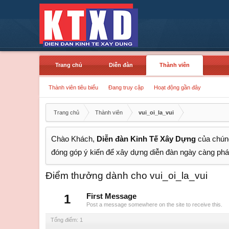
Trang chủ
Diễn đàn
Thành viên
Thành viên tiêu biểu
Đang truy cập
Hoạt động gần đây
Trang chủ
Thành viên
vui_oi_la_vui
Chào Khách,
Diễn đàn Kinh Tế Xây Dựng
của chúng
đóng góp ý kiến để xây dựng diễn đàn ngày càng phát
Điểm thưởng dành cho vui_oi_la_vui
1
First Message
Post a message somewhere on the site to receive this.
Tổng điểm: 1