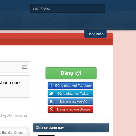
Đăng nhập
Đăng ký!
 Khách nhớ
Đăng nhập với Facebook
Đăng nhập với Twitter
Đăng nhập với VK
Đăng nhập với Google
ởng vào:
15/01/14
Chia sẻ trang này
ó thể đạt được