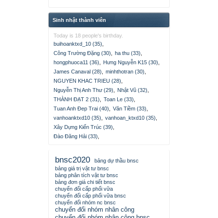
Sinh nhật thành viên
Today is 18 people's birthday.
buihoanktxd_10 (35)
,
Công Trường Đặng (30)
,
ha thu (33)
,
hongphuoca11 (36)
,
Hưng Nguyễn K15 (30)
,
James Canaval (28)
,
minhthotran (30)
,
NGUYEN KHAC TRIEU (28)
,
Nguyễn Thị Anh Thư (29)
,
Nhật Vũ (32)
,
THÀNH ĐẠT 2 (31)
,
Toan Le (33)
,
Tuan Anh Đep Trai (40)
,
Văn Tiềm (33)
,
vanhoanktxd10 (35)
,
vanhoan_ktxd10 (35)
,
Xây Dựng Kiến Trúc (39)
,
Đào Đăng Hải (33)
,
bnsc2020
bảng dự thầu bnsc
bảng giá trị vật tư bnsc
bảng phân tích vật tư bnsc
bảng đơn giá chi tiết bnsc
chuyển đổi cấp phối vữa
chuyển đổi cấp phối vữa bnsc
chuyển đổi nhóm nc bnsc
chuyển đổi nhóm nhân công
chuyển đổi nhóm nhân công bnsc