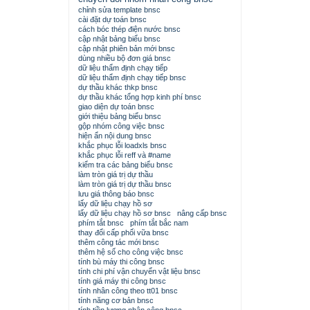
chỉnh sửa template bnsc
cài đặt dự toán bnsc
cách bóc thép điện nước bnsc
cập nhật bảng biểu bnsc
cập nhật phiên bản mới bnsc
dùng nhiều bộ đơn giá bnsc
dữ liệu thẩm định chạy tiếp
dữ liệu thẩm định chạy tiếp bnsc
dự thầu khác thkp bnsc
dự thầu khác tổng hợp kinh phí bnsc
giao diện dự toán bnsc
giới thiệu bảng biểu bnsc
gộp nhóm công việc bnsc
hiện ẩn nội dung bnsc
khắc phục lỗi loadxls bnsc
khắc phục lỗi reff và #name
kiểm tra các bảng biểu bnsc
làm tròn giá trị dự thầu
làm tròn giá trị dự thầu bnsc
lưu giá thông báo bnsc
lấy dữ liệu chạy hồ sơ
lấy dữ liệu chạy hồ sơ bnsc
nâng cấp bnsc
phím tắt bnsc
phím tắt bắc nam
thay đổi cấp phối vữa bnsc
thêm công tác mới bnsc
thêm hệ số cho công việc bnsc
tính bù máy thi công bnsc
tính chi phí vận chuyển vật liệu bnsc
tính giá máy thi công bnsc
tính nhân công theo tt01 bnsc
tính năng cơ bản bnsc