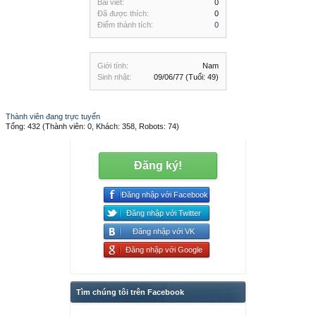
Bài viết:
0
Đã được thích:
0
Điểm thành tích:
0
Giới tính:
Nam
Sinh nhật:
09/06/77
(Tuổi: 49)
Thành viên đang trực tuyến
Tổng: 432 (Thành viên: 0, Khách: 358, Robots: 74)
Đăng ký!
Đăng nhập với Facebook
Đăng nhập với Twitter
Đăng nhập với VK
Đăng nhập với Google
Tìm chúng tôi trên Facebook