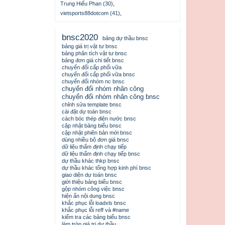
Trung Hiếu Phan (30)
,
vietsports88dotcom (41)
,
bnsc2020
bảng dự thầu bnsc
bảng giá trị vật tư bnsc
bảng phân tích vật tư bnsc
bảng đơn giá chi tiết bnsc
chuyển đổi cấp phối vữa
chuyển đổi cấp phối vữa bnsc
chuyển đổi nhóm nc bnsc
chuyển đổi nhóm nhân công
chuyển đổi nhóm nhân công bnsc
chỉnh sửa template bnsc
cài đặt dự toán bnsc
cách bóc thép điện nước bnsc
cập nhật bảng biểu bnsc
cập nhật phiên bản mới bnsc
dùng nhiều bộ đơn giá bnsc
dữ liệu thẩm định chạy tiếp
dữ liệu thẩm định chạy tiếp bnsc
dự thầu khác thkp bnsc
dự thầu khác tổng hợp kinh phí bnsc
giao diện dự toán bnsc
giới thiệu bảng biểu bnsc
gộp nhóm công việc bnsc
hiện ẩn nội dung bnsc
khắc phục lỗi loadxls bnsc
khắc phục lỗi reff và #name
kiểm tra các bảng biểu bnsc
làm tròn giá trị dự thầu