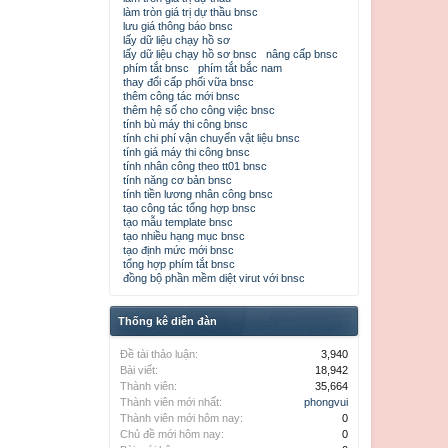
làm tròn giá trị dự thầu bnsc
lưu giá thông báo bnsc
lấy dữ liệu chạy hồ sơ
lấy dữ liệu chạy hồ sơ bnsc
nâng cấp bnsc
phím tắt bnsc
phím tắt bắc nam
thay đổi cấp phối vữa bnsc
thêm công tác mới bnsc
thêm hệ số cho công việc bnsc
tính bù máy thi công bnsc
tính chi phí vận chuyển vật liệu bnsc
tính giá máy thi công bnsc
tính nhân công theo tt01 bnsc
tính năng cơ bản bnsc
tính tiền lương nhân công bnsc
tạo công tác tổng hợp bnsc
tạo mẫu template bnsc
tạo nhiều hạng mục bnsc
tạo định mức mới bnsc
tổng hợp phím tắt bnsc
đồng bộ phần mềm diệt virut với bnsc
Thống kê diễn đàn
Đề tài thảo luận:
3,940
Bài viết:
18,942
Thành viên:
35,664
Thành viên mới nhất:
phongvui
Thành viên mới hôm nay:
0
Chủ đề mới hôm nay:
0