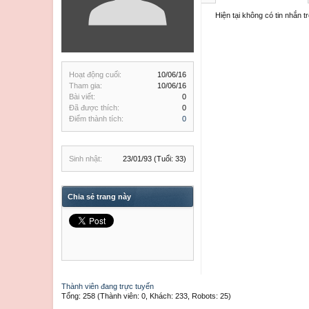
Hiện tại không có tin nhắn t
Hoạt động cuối:
10/06/16
Tham gia:
10/06/16
Bài viết:
0
Đã được thích:
0
Điểm thành tích:
0
Sinh nhật:
23/01/93
(Tuổi: 33)
Chia sẻ trang này
Thành viên đang trực tuyến
Tổng: 258 (Thành viên: 0, Khách: 233, Robots: 25)