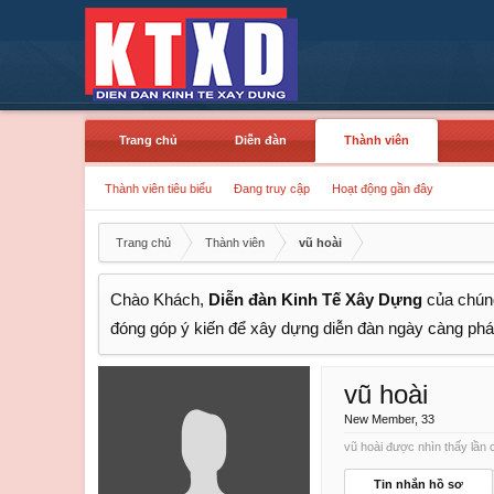
Trang chủ
Diễn đàn
Thành viên
Thành viên tiêu biểu
Đang truy cập
Hoạt động gần đây
Trang chủ
Thành viên
vũ hoài
Chào Khách,
Diễn đàn Kinh Tế Xây Dựng
của chúng
đóng góp ý kiến để xây dựng diễn đàn ngày càng phát
vũ hoài
New Member
, 33
vũ hoài được nhìn thấy lần c
Tin nhắn hồ sơ