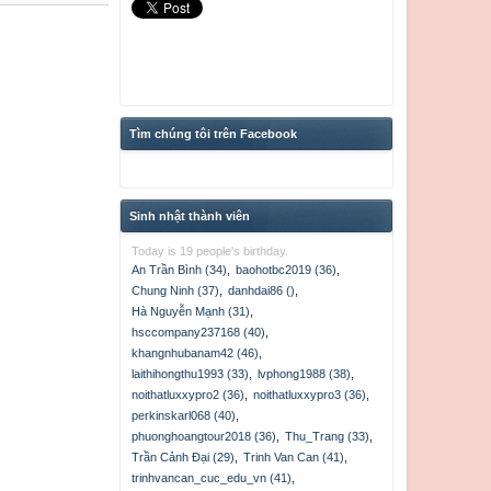
Tìm chúng tôi trên Facebook
Sinh nhật thành viên
Today is 19 people's birthday.
An Trần Bình (34)
,
baohotbc2019 (36)
,
Chung Ninh (37)
,
danhdai86 ()
,
Hà Nguyễn Mạnh (31)
,
hsccompany237168 (40)
,
khangnhubanam42 (46)
,
laithihongthu1993 (33)
,
lvphong1988 (38)
,
noithatluxxypro2 (36)
,
noithatluxxypro3 (36)
,
perkinskarl068 (40)
,
phuonghoangtour2018 (36)
,
Thu_Trang (33)
,
Trần Cảnh Đại (29)
,
Trinh Van Can (41)
,
trinhvancan_cuc_edu_vn (41)
,