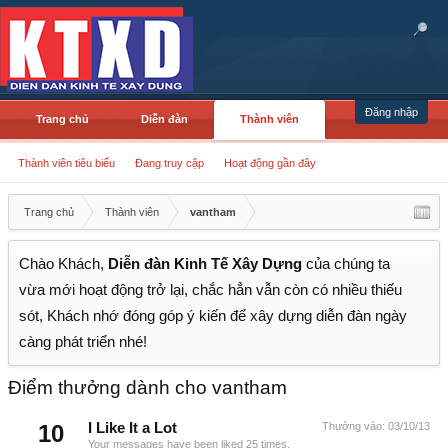
Đăng nhập
Trang chủ
Diễn đàn
Thành viên
Thành viên tiêu biểu
Đang truy cập
Hoạt động gần đây
Trang chủ
Thành viên
vantham
Chào Khách,
Diễn đàn Kinh Tế Xây Dựng
của chúng ta
vừa mới hoạt động trở lại, chắc hẳn vẫn còn có nhiều thiếu
sót, Khách nhớ đóng góp ý kiến để xây dựng diễn đàn ngày
càng phát triển nhé!
Điểm thưởng dành cho vantham
10
I Like It a Lot
Thưởng vào:
03/10/13
Your messages have been liked 25 times.