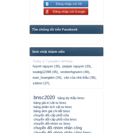
Đăng nhập với VK
Đăng nhập với Google
Tìm chúng tôi trên Facebook
Sinh nhật thành viên
Today is 7 people's birthday.
huynh nguyen (35)
,
pepper nguyen (33)
,
seabig12398 (45)
,
seobenhgoutvn (46)
,
tuan_hoangtien (34)
,
ván của nhà thầu (36)
,
xddovt (37)
,
bnsc2020
bảng dự thầu bnsc
bảng giá trị vật tư bnsc
bảng phân tích vật tư bnsc
bảng đơn giá chi tiết bnsc
chuyển đổi cấp phối vữa
chuyển đổi cấp phối vữa bnsc
chuyển đổi nhóm nc bnsc
chuyển đổi nhóm nhân công
chuyển đổi nhóm nhân công bnsc