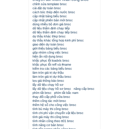
chỉnh sửa template bnsc
cài đặt dự toán bnsc
cách bóc thép điện nước bnsc
cập nhật bảng biểu bnsc
cập nhật phiên bản mới bnsc
dùng nhiều bộ đơn giá bnsc
dữ liệu thẩm định chạy tiếp
dữ liệu thẩm định chạy tiếp bnsc
dự thầu khác thkp bnsc
dự thầu khác tổng hợp kinh phí bnsc
giao diện dự toán bnsc
giới thiệu bảng biểu bnsc
gộp nhóm công việc bnsc
hiện ẩn nội dung bnsc
khắc phục lỗi loadxls bnsc
khắc phục lỗi reff và #name
kiểm tra các bảng biểu bnsc
làm tròn giá trị dự thầu
làm tròn giá trị dự thầu bnsc
lưu giá thông báo bnsc
lấy dữ liệu chạy hồ sơ
lấy dữ liệu chạy hồ sơ bnsc
nâng cấp bnsc
phím tắt bnsc
phím tắt bắc nam
thay đổi cấp phối vữa bnsc
thêm công tác mới bnsc
thêm hệ số cho công việc bnsc
tính bù máy thi công bnsc
tính chi phí vận chuyển vật liệu bnsc
tính giá máy thi công bnsc
tính nhân công theo tt01 bnsc
tính năng cơ bản bnsc