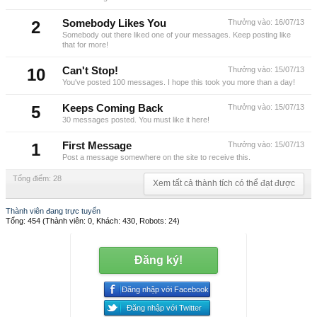
2
Somebody Likes You
Thưởng vào:
16/07/13
Somebody out there liked one of your messages. Keep posting like
that for more!
10
Can't Stop!
Thưởng vào:
15/07/13
You've posted 100 messages. I hope this took you more than a day!
5
Keeps Coming Back
Thưởng vào:
15/07/13
30 messages posted. You must like it here!
1
First Message
Thưởng vào:
15/07/13
Post a message somewhere on the site to receive this.
Tổng điểm: 28
Xem tất cả thành tích có thể đạt được
Thành viên đang trực tuyến
Tổng: 454 (Thành viên: 0, Khách: 430, Robots: 24)
Đăng ký!
Đăng nhập với Facebook
Đăng nhập với Twitter