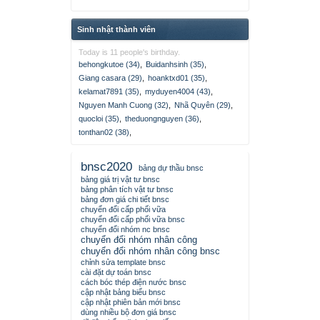
Sinh nhật thành viên
Today is 11 people's birthday.
behongkutoe (34)
,
Buidanhsinh (35)
,
Giang casara (29)
,
hoanktxd01 (35)
,
kelamat7891 (35)
,
myduyen4004 (43)
,
Nguyen Manh Cuong (32)
,
Nhã Quyên (29)
,
quocloi (35)
,
theduongnguyen (36)
,
tonthan02 (38)
,
bnsc2020
bảng dự thầu bnsc
bảng giá trị vật tư bnsc
bảng phân tích vật tư bnsc
bảng đơn giá chi tiết bnsc
chuyển đổi cấp phối vữa
chuyển đổi cấp phối vữa bnsc
chuyển đổi nhóm nc bnsc
chuyển đổi nhóm nhân công
chuyển đổi nhóm nhân công bnsc
chỉnh sửa template bnsc
cài đặt dự toán bnsc
cách bóc thép điện nước bnsc
cập nhật bảng biểu bnsc
cập nhật phiên bản mới bnsc
dùng nhiều bộ đơn giá bnsc