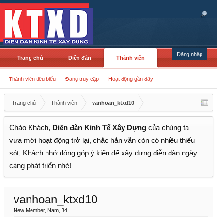
Đăng nhập
Trang chủ
Diễn đàn
Thành viên
Thành viên tiêu biểu
Đang truy cập
Hoạt động gần đây
Trang chủ
Thành viên
vanhoan_ktxd10
Chào Khách,
Diễn đàn Kinh Tế Xây Dựng
của chúng ta
vừa mới hoạt động trở lại, chắc hẳn vẫn còn có nhiều thiếu
sót, Khách nhớ đóng góp ý kiến để xây dựng diễn đàn ngày
càng phát triển nhé!
vanhoan_ktxd10
New Member
, Nam, 34