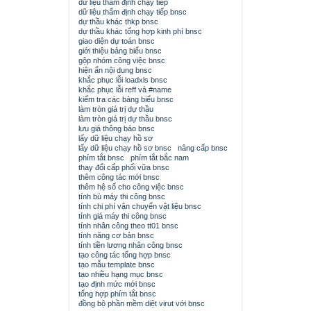
dữ liệu thẩm định chạy tiếp
dữ liệu thẩm định chạy tiếp bnsc
dự thầu khác thkp bnsc
dự thầu khác tổng hợp kinh phí bnsc
giao diện dự toán bnsc
giới thiệu bảng biểu bnsc
gộp nhóm công việc bnsc
hiện ẩn nội dung bnsc
khắc phục lỗi loadxls bnsc
khắc phục lỗi reff và #name
kiểm tra các bảng biểu bnsc
làm tròn giá trị dự thầu
làm tròn giá trị dự thầu bnsc
lưu giá thông báo bnsc
lấy dữ liệu chạy hồ sơ
lấy dữ liệu chạy hồ sơ bnsc
nâng cấp bnsc
phím tắt bnsc
phím tắt bắc nam
thay đổi cấp phối vữa bnsc
thêm công tác mới bnsc
thêm hệ số cho công việc bnsc
tính bù máy thi công bnsc
tính chi phí vận chuyển vật liệu bnsc
tính giá máy thi công bnsc
tính nhân công theo tt01 bnsc
tính năng cơ bản bnsc
tính tiền lương nhân công bnsc
tạo công tác tổng hợp bnsc
tạo mẫu template bnsc
tạo nhiều hạng mục bnsc
tạo định mức mới bnsc
tổng hợp phím tắt bnsc
đồng bộ phần mềm diệt virut với bnsc