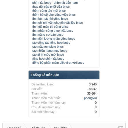
phím tắt bnsc
phím tắt bắc nam
thay đổi cấp phối vữa bnsc
thêm công tác mới bnsc
thêm hệ số cho công việc bnsc
tính bù máy thi công bnsc
tính chi phí vận chuyển vật liệu bnsc
tính giá máy thi công bnsc
tính nhân công theo tt01 bnsc
tính năng cơ bản bnsc
tính tiền lương nhân công bnsc
tạo công tác tổng hợp bnsc
tạo mẫu template bnsc
tạo nhiều hạng mục bnsc
tạo định mức mới bnsc
tổng hợp phím tắt bnsc
đồng bộ phần mềm diệt virut với bnsc
Thống kê diễn đàn
Đề tài thảo luận:
3,940
Bài viết:
18,942
Thành viên:
35,664
Thành viên mới nhất:
phongvui
Thành viên mới hôm nay:
0
Chủ đề mới hôm nay:
0
Bài mới hôm nay:
0