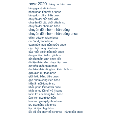
bnsc2020
bảng dự thầu bnsc
bảng giá trị vật tư bnsc
bảng phân tích vật tư bnsc
bảng đơn giá chi tiết bnsc
chuyển đổi cấp phối vữa
chuyển đổi cấp phối vữa bnsc
chuyển đổi nhóm nc bnsc
chuyển đổi nhóm nhân công
chuyển đổi nhóm nhân công bnsc
chỉnh sửa template bnsc
cài đặt dự toán bnsc
cách bóc thép điện nước bnsc
cập nhật bảng biểu bnsc
cập nhật phiên bản mới bnsc
dùng nhiều bộ đơn giá bnsc
dữ liệu thẩm định chạy tiếp
dữ liệu thẩm định chạy tiếp bnsc
dự thầu khác thkp bnsc
dự thầu khác tổng hợp kinh phí bnsc
giao diện dự toán bnsc
giới thiệu bảng biểu bnsc
gộp nhóm công việc bnsc
hiện ẩn nội dung bnsc
khắc phục lỗi loadxls bnsc
khắc phục lỗi reff và #name
kiểm tra các bảng biểu bnsc
làm tròn giá trị dự thầu
làm tròn giá trị dự thầu bnsc
lưu giá thông báo bnsc
lấy dữ liệu chạy hồ sơ
lấy dữ liệu chạy hồ sơ bnsc
nâng cấp bnsc