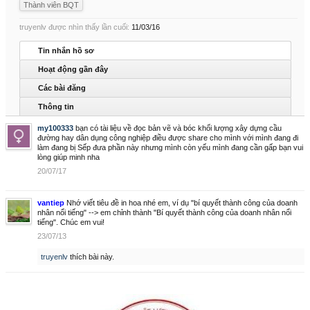
Thành viên BQT
truyenlv được nhìn thấy lần cuối:
11/03/16
Tin nhắn hồ sơ
Hoạt động gần đây
Các bài đăng
Thông tin
my100333
bạn có tài liệu về đọc bản vẽ và bóc khối lượng xây dựng cầu
đường hay dân dụng công nghiệp điều được share cho mình với mình đang đi
làm đang bị Sếp đưa phần này nhưng mình còn yếu mình đang cần gấp bạn vui
lòng giúp minh nha
20/07/17
vantiep
Nhớ viết tiêu đề in hoa nhé em, ví dụ "bí quyết thành công của doanh
nhân nổi tiếng" --> em chỉnh thành "Bí quyết thành công của doanh nhân nổi
tiếng". Chúc em vui!
23/07/13
truyenlv
thích bài này.