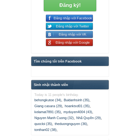
Đăng ký!
Đăng nhập với Facebook
Đăng nhập với Twitter
Đăng nhập với VK
Đăng nhập với Google
Tìm chúng tôi trên Facebook
Sinh nhật thành viên
Today is 11 people's birthday.
behongkutoe (34)
,
Buidanhsinh (35)
,
Giang casara (29)
,
hoanktxd01 (35)
,
kelamat7891 (35)
,
myduyen4004 (43)
,
Nguyen Manh Cuong (32)
,
Nhã Quyên (29)
,
quocloi (35)
,
theduongnguyen (36)
,
tonthan02 (38)
,