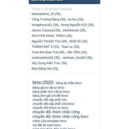
Today is 18 people's birthday.
buihoanktxd_10 (35)
,
Công Trường Đặng (30)
,
ha thu (33)
,
hongphuoca11 (36)
,
Hưng Nguyễn K15 (30)
,
James Canaval (28)
,
minhthotran (30)
,
NGUYEN KHAC TRIEU (28)
,
Nguyễn Thị Anh Thư (29)
,
Nhật Vũ (32)
,
THÀNH ĐẠT 2 (31)
,
Toan Le (33)
,
Tuan Anh Đep Trai (40)
,
Văn Tiềm (33)
,
vanhoanktxd10 (35)
,
vanhoan_ktxd10 (35)
,
Xây Dựng Kiến Trúc (39)
,
Đào Đăng Hải (33)
,
bnsc2020
bảng dự thầu bnsc
bảng giá trị vật tư bnsc
bảng phân tích vật tư bnsc
bảng đơn giá chi tiết bnsc
chuyển đổi cấp phối vữa
chuyển đổi cấp phối vữa bnsc
chuyển đổi nhóm nc bnsc
chuyển đổi nhóm nhân công
chuyển đổi nhóm nhân công bnsc
chỉnh sửa template bnsc
cài đặt dự toán bnsc