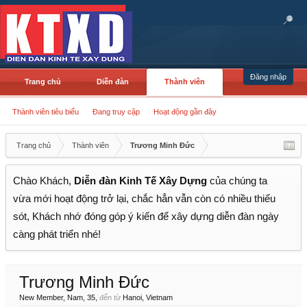
Đăng nhập
Trang chủ
Diễn đàn
Thành viên
Thành viên tiêu biểu
Đang truy cập
Hoạt động gần đây
Trang chủ
Thành viên
Trương Minh Đức
Chào Khách,
Diễn đàn Kinh Tế Xây Dựng
của chúng ta
vừa mới hoạt động trở lại, chắc hẳn vẫn còn có nhiều thiếu
sót, Khách nhớ đóng góp ý kiến để xây dựng diễn đàn ngày
càng phát triển nhé!
Trương Minh Đức
New Member
, Nam, 35,
đến từ
Hanoi, Vietnam