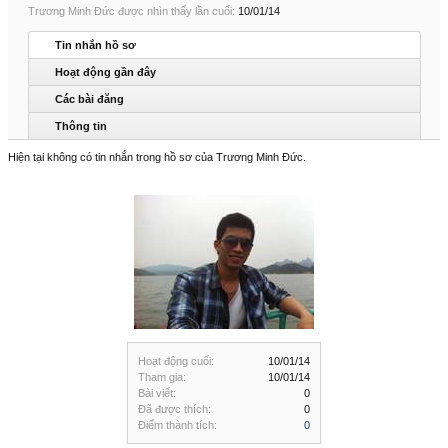
Trương Minh Đức được nhìn thấy lần cuối:
10/01/14
Tin nhắn hồ sơ
Hoạt động gần đây
Các bài đăng
Thông tin
Hiện tại không có tin nhắn trong hồ sơ của Trương Minh Đức.
Hoạt động cuối:
10/01/14
Tham gia:
10/01/14
Bài viết:
0
Đã được thích:
0
Điểm thành tích:
0