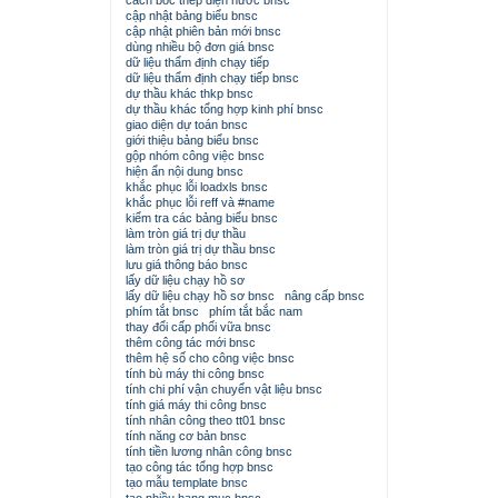
cách bóc thép điện nước bnsc
cập nhật bảng biểu bnsc
cập nhật phiên bản mới bnsc
dùng nhiều bộ đơn giá bnsc
dữ liệu thẩm định chạy tiếp
dữ liệu thẩm định chạy tiếp bnsc
dự thầu khác thkp bnsc
dự thầu khác tổng hợp kinh phí bnsc
giao diện dự toán bnsc
giới thiệu bảng biểu bnsc
gộp nhóm công việc bnsc
hiện ẩn nội dung bnsc
khắc phục lỗi loadxls bnsc
khắc phục lỗi reff và #name
kiểm tra các bảng biểu bnsc
làm tròn giá trị dự thầu
làm tròn giá trị dự thầu bnsc
lưu giá thông báo bnsc
lấy dữ liệu chạy hồ sơ
lấy dữ liệu chạy hồ sơ bnsc
nâng cấp bnsc
phím tắt bnsc
phím tắt bắc nam
thay đổi cấp phối vữa bnsc
thêm công tác mới bnsc
thêm hệ số cho công việc bnsc
tính bù máy thi công bnsc
tính chi phí vận chuyển vật liệu bnsc
tính giá máy thi công bnsc
tính nhân công theo tt01 bnsc
tính năng cơ bản bnsc
tính tiền lương nhân công bnsc
tạo công tác tổng hợp bnsc
tạo mẫu template bnsc