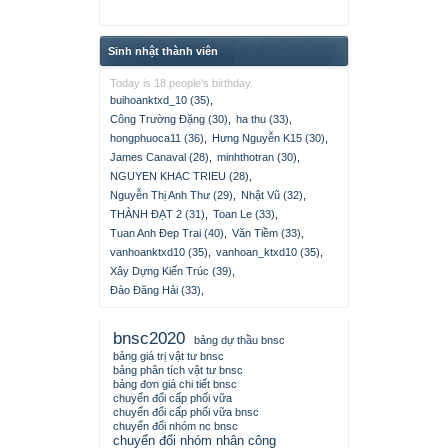
Sinh nhật thành viên
Today is 18 people's birthday.
buihoanktxd_10 (35)
,
Công Trường Đặng (30)
,
ha thu (33)
,
hongphuoca11 (36)
,
Hưng Nguyễn K15 (30)
,
James Canaval (28)
,
minhthotran (30)
,
NGUYEN KHAC TRIEU (28)
,
Nguyễn Thị Anh Thư (29)
,
Nhật Vũ (32)
,
THÀNH ĐẠT 2 (31)
,
Toan Le (33)
,
Tuan Anh Đep Trai (40)
,
Văn Tiềm (33)
,
vanhoanktxd10 (35)
,
vanhoan_ktxd10 (35)
,
Xây Dựng Kiến Trúc (39)
,
Đào Đăng Hải (33)
,
bnsc2020
bảng dự thầu bnsc
bảng giá trị vật tư bnsc
bảng phân tích vật tư bnsc
bảng đơn giá chi tiết bnsc
chuyển đổi cấp phối vữa
chuyển đổi cấp phối vữa bnsc
chuyển đổi nhóm nc bnsc
chuyển đổi nhóm nhân công