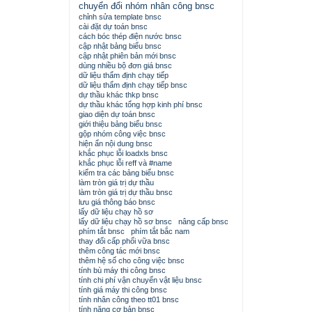
chuyển đổi nhóm nhân công bnsc
chỉnh sửa template bnsc
cài đặt dự toán bnsc
cách bóc thép điện nước bnsc
cập nhật bảng biểu bnsc
cập nhật phiên bản mới bnsc
dùng nhiều bộ đơn giá bnsc
dữ liệu thẩm định chạy tiếp
dữ liệu thẩm định chạy tiếp bnsc
dự thầu khác thkp bnsc
dự thầu khác tổng hợp kinh phí bnsc
giao diện dự toán bnsc
giới thiệu bảng biểu bnsc
gộp nhóm công việc bnsc
hiện ẩn nội dung bnsc
khắc phục lỗi loadxls bnsc
khắc phục lỗi reff và #name
kiểm tra các bảng biểu bnsc
làm tròn giá trị dự thầu
làm tròn giá trị dự thầu bnsc
lưu giá thông báo bnsc
lấy dữ liệu chạy hồ sơ
lấy dữ liệu chạy hồ sơ bnsc
nâng cấp bnsc
phím tắt bnsc
phím tắt bắc nam
thay đổi cấp phối vữa bnsc
thêm công tác mới bnsc
thêm hệ số cho công việc bnsc
tính bù máy thi công bnsc
tính chi phí vận chuyển vật liệu bnsc
tính giá máy thi công bnsc
tính nhân công theo tt01 bnsc
tính năng cơ bản bnsc