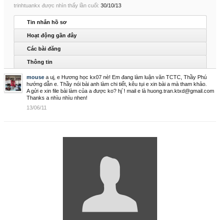
trinhtuankx được nhìn thấy lần cuối:
30/10/13
Tin nhắn hồ sơ
Hoạt động gần đây
Các bài đăng
Thông tin
mouse
a uj, e Hương học kx07 nè! Em đang làm luận văn TCTC, Thầy Phú
hướng dẫn e. Thầy nói bài anh làm chi tiết, kêu tụi e xin bài a mà tham khảo.
A gửi e xin file bài làm của a được ko? hj`! mail e là huong.tran.ktxd@gmail.com
Thanks a nhìu nhìu nhen!
13/06/11