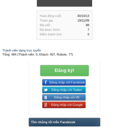
Hoạt động cuối:
30/10/13
Tham gia:
19/11/09
Bài viết:
88
Đã được thích:
7
Điểm thành tích:
8
Thành viên đang trực tuyến
Tổng: 484 (Thành viên: 0, Khách: 407, Robots: 77)
Đăng ký!
Đăng nhập với Facebook
Đăng nhập với Twitter
Đăng nhập với VK
Đăng nhập với Google
Tìm chúng tôi trên Facebook