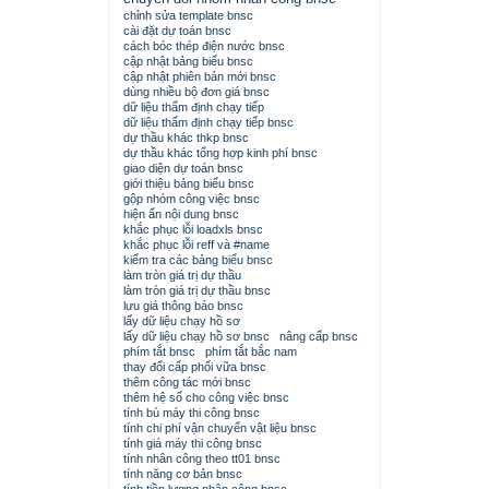
chỉnh sửa template bnsc
cài đặt dự toán bnsc
cách bóc thép điện nước bnsc
cập nhật bảng biểu bnsc
cập nhật phiên bản mới bnsc
dùng nhiều bộ đơn giá bnsc
dữ liệu thẩm định chạy tiếp
dữ liệu thẩm định chạy tiếp bnsc
dự thầu khác thkp bnsc
dự thầu khác tổng hợp kinh phí bnsc
giao diện dự toán bnsc
giới thiệu bảng biểu bnsc
gộp nhóm công việc bnsc
hiện ẩn nội dung bnsc
khắc phục lỗi loadxls bnsc
khắc phục lỗi reff và #name
kiểm tra các bảng biểu bnsc
làm tròn giá trị dự thầu
làm tròn giá trị dự thầu bnsc
lưu giá thông báo bnsc
lấy dữ liệu chạy hồ sơ
lấy dữ liệu chạy hồ sơ bnsc
nâng cấp bnsc
phím tắt bnsc
phím tắt bắc nam
thay đổi cấp phối vữa bnsc
thêm công tác mới bnsc
thêm hệ số cho công việc bnsc
tính bù máy thi công bnsc
tính chi phí vận chuyển vật liệu bnsc
tính giá máy thi công bnsc
tính nhân công theo tt01 bnsc
tính năng cơ bản bnsc