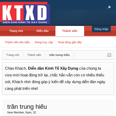
Đăng nhập
Trang chủ
Diễn đàn
Thành viên
Thành viên tiêu biểu
Đang truy cập
Hoạt động gần đây
Trang chủ
Thành viên
trần trung hiếu
Chào Khách,
Diễn đàn Kinh Tế Xây Dựng
của chúng ta
vừa mới hoạt động trở lại, chắc hẳn vẫn còn có nhiều thiếu
sót, Khách nhớ đóng góp ý kiến để xây dựng diễn đàn ngày
càng phát triển nhé!
trần trung hiếu
New Member
, Nam, 32