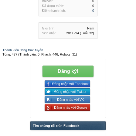
Bài viết:
0
Đã được thích:
0
Điểm thành tích:
0
Giới tính:
Nam
Sinh nhật:
20/05/94
(Tuổi: 32)
Thành viên đang trực tuyến
Tổng: 477 (Thành viên: 0, Khách: 446, Robots: 31)
Đăng ký!
Đăng nhập với Facebook
Đăng nhập với Twitter
Đăng nhập với VK
Đăng nhập với Google
Tìm chúng tôi trên Facebook