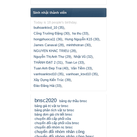
Sinh nhật thành viên
Today is 18 people's birthday.
buihoanktxd_10 (35)
,
Công Trường Đặng (30)
,
ha thu (33)
,
hongphuoca11 (36)
,
Hưng Nguyễn K15 (30)
,
James Canaval (28)
,
minhthotran (30)
,
NGUYEN KHAC TRIEU (28)
,
Nguyễn Thị Anh Thư (29)
,
Nhật Vũ (32)
,
THÀNH ĐẠT 2 (31)
,
Toan Le (33)
,
Tuan Anh Đep Trai (40)
,
Văn Tiềm (33)
,
vanhoanktxd10 (35)
,
vanhoan_ktxd10 (35)
,
Xây Dựng Kiến Trúc (39)
,
Đào Đăng Hải (33)
,
bnsc2020
bảng dự thầu bnsc
bảng giá trị vật tư bnsc
bảng phân tích vật tư bnsc
bảng đơn giá chi tiết bnsc
chuyển đổi cấp phối vữa
chuyển đổi cấp phối vữa bnsc
chuyển đổi nhóm nc bnsc
chuyển đổi nhóm nhân công
chuyển đổi nhóm nhân công bnsc