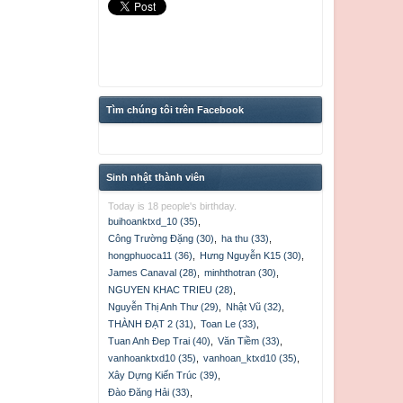
Tìm chúng tôi trên Facebook
Sinh nhật thành viên
Today is 18 people's birthday.
buihoanktxd_10 (35)
,
Công Trường Đặng (30)
,
ha thu (33)
,
hongphuoca11 (36)
,
Hưng Nguyễn K15 (30)
,
James Canaval (28)
,
minhthotran (30)
,
NGUYEN KHAC TRIEU (28)
,
Nguyễn Thị Anh Thư (29)
,
Nhật Vũ (32)
,
THÀNH ĐẠT 2 (31)
,
Toan Le (33)
,
Tuan Anh Đep Trai (40)
,
Văn Tiềm (33)
,
vanhoanktxd10 (35)
,
vanhoan_ktxd10 (35)
,
Xây Dựng Kiến Trúc (39)
,
Đào Đăng Hải (33)
,