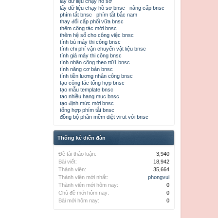
lấy dữ liệu chạy hồ sơ
lấy dữ liệu chạy hồ sơ bnsc
nâng cấp bnsc
phím tắt bnsc
phím tắt bắc nam
thay đổi cấp phối vữa bnsc
thêm công tác mới bnsc
thêm hệ số cho công việc bnsc
tính bù máy thi công bnsc
tính chi phí vận chuyển vật liệu bnsc
tính giá máy thi công bnsc
tính nhân công theo tt01 bnsc
tính năng cơ bản bnsc
tính tiền lương nhân công bnsc
tạo công tác tổng hợp bnsc
tạo mẫu template bnsc
tạo nhiều hạng mục bnsc
tạo định mức mới bnsc
tổng hợp phím tắt bnsc
đồng bộ phần mềm diệt virut với bnsc
Thống kê diễn đàn
Đề tài thảo luận:
3,940
Bài viết:
18,942
Thành viên:
35,664
Thành viên mới nhất:
phongvui
Thành viên mới hôm nay:
0
Chủ đề mới hôm nay:
0
Bài mới hôm nay:
0