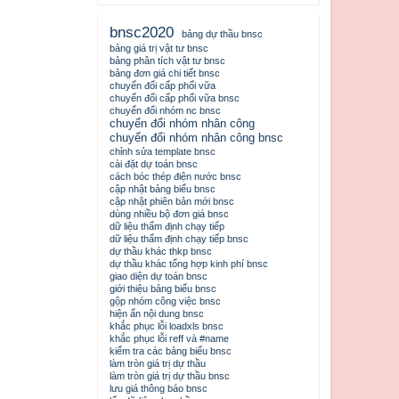
bnsc2020
bảng dự thầu bnsc
bảng giá trị vật tư bnsc
bảng phân tích vật tư bnsc
bảng đơn giá chi tiết bnsc
chuyển đổi cấp phối vữa
chuyển đổi cấp phối vữa bnsc
chuyển đổi nhóm nc bnsc
chuyển đổi nhóm nhân công
chuyển đổi nhóm nhân công bnsc
chỉnh sửa template bnsc
cài đặt dự toán bnsc
cách bóc thép điện nước bnsc
cập nhật bảng biểu bnsc
cập nhật phiên bản mới bnsc
dùng nhiều bộ đơn giá bnsc
dữ liệu thẩm định chạy tiếp
dữ liệu thẩm định chạy tiếp bnsc
dự thầu khác thkp bnsc
dự thầu khác tổng hợp kinh phí bnsc
giao diện dự toán bnsc
giới thiệu bảng biểu bnsc
gộp nhóm công việc bnsc
hiện ẩn nội dung bnsc
khắc phục lỗi loadxls bnsc
khắc phục lỗi reff và #name
kiểm tra các bảng biểu bnsc
làm tròn giá trị dự thầu
làm tròn giá trị dự thầu bnsc
lưu giá thông báo bnsc