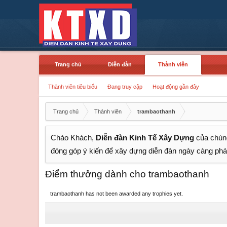
Trang chủ
Diễn đàn
Thành viên
Thành viên tiêu biểu
Đang truy cập
Hoạt động gần đây
Trang chủ
Thành viên
trambaothanh
Chào Khách,
Diễn đàn Kinh Tế Xây Dựng
của chúng
đóng góp ý kiến để xây dựng diễn đàn ngày càng phát
Điểm thưởng dành cho trambaothanh
trambaothanh has not been awarded any trophies yet.