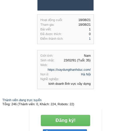
Hoạt động cuối:
18/08/21
Tham gia:
18/08/21
Bài viết:
1
Đã được thích:
0
Điểm thành tích:
1
Giới tính:
Nam
Sinh nhật:
23/02/91
(Tuổi: 35)
Web:
https://xaydungthanhduc.com/
Nơi ở:
Hà Nội
Nghề nghiệp:
kinh doanh lĩnh vực xây dựng
Thành viên đang trực tuyến
Tổng: 246 (Thành viên: 0, Khách: 224, Robots: 22)
Đăng ký!