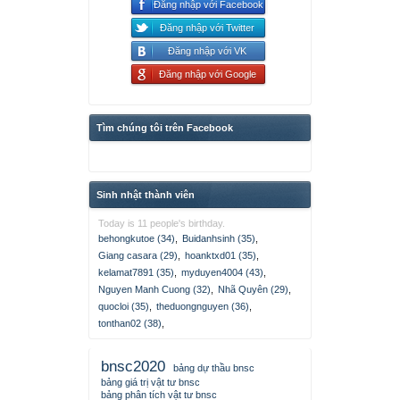
Đăng nhập với Facebook
Đăng nhập với Twitter
Đăng nhập với VK
Đăng nhập với Google
Tìm chúng tôi trên Facebook
Sinh nhật thành viên
Today is 11 people's birthday.
behongkutoe (34)
,
Buidanhsinh (35)
,
Giang casara (29)
,
hoanktxd01 (35)
,
kelamat7891 (35)
,
myduyen4004 (43)
,
Nguyen Manh Cuong (32)
,
Nhã Quyên (29)
,
quocloi (35)
,
theduongnguyen (36)
,
tonthan02 (38)
,
bnsc2020
bảng dự thầu bnsc
bảng giá trị vật tư bnsc
bảng phân tích vật tư bnsc