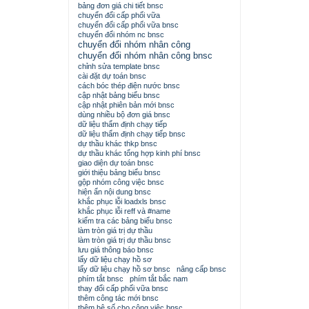
bảng đơn giá chi tiết bnsc
chuyển đổi cấp phối vữa
chuyển đổi cấp phối vữa bnsc
chuyển đổi nhóm nc bnsc
chuyển đổi nhóm nhân công
chuyển đổi nhóm nhân công bnsc
chỉnh sửa template bnsc
cài đặt dự toán bnsc
cách bóc thép điện nước bnsc
cập nhật bảng biểu bnsc
cập nhật phiên bản mới bnsc
dùng nhiều bộ đơn giá bnsc
dữ liệu thẩm định chạy tiếp
dữ liệu thẩm định chạy tiếp bnsc
dự thầu khác thkp bnsc
dự thầu khác tổng hợp kinh phí bnsc
giao diện dự toán bnsc
giới thiệu bảng biểu bnsc
gộp nhóm công việc bnsc
hiện ẩn nội dung bnsc
khắc phục lỗi loadxls bnsc
khắc phục lỗi reff và #name
kiểm tra các bảng biểu bnsc
làm tròn giá trị dự thầu
làm tròn giá trị dự thầu bnsc
lưu giá thông báo bnsc
lấy dữ liệu chạy hồ sơ
lấy dữ liệu chạy hồ sơ bnsc
nâng cấp bnsc
phím tắt bnsc
phím tắt bắc nam
thay đổi cấp phối vữa bnsc
thêm công tác mới bnsc
thêm hệ số cho công việc bnsc