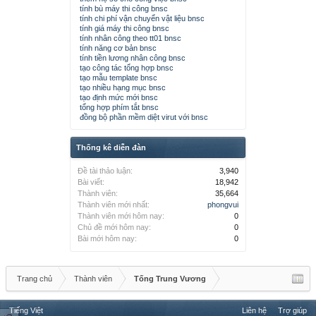
tính bù máy thi công bnsc
tính chi phí vận chuyển vật liệu bnsc
tính giá máy thi công bnsc
tính nhân công theo tt01 bnsc
tính năng cơ bản bnsc
tính tiền lương nhân công bnsc
tạo công tác tổng hợp bnsc
tạo mẫu template bnsc
tạo nhiều hạng mục bnsc
tạo định mức mới bnsc
tổng hợp phím tắt bnsc
đồng bộ phần mềm diệt virut với bnsc
Thống kê diễn đàn
Đề tài thảo luận:
3,940
Bài viết:
18,942
Thành viên:
35,664
Thành viên mới nhất:
phongvui
Thành viên mới hôm nay:
0
Chủ đề mới hôm nay:
0
Bài mới hôm nay:
0
Trang chủ
Thành viên
Tống Trung Vương
Tiếng Việt
Liên hệ
Trợ giúp