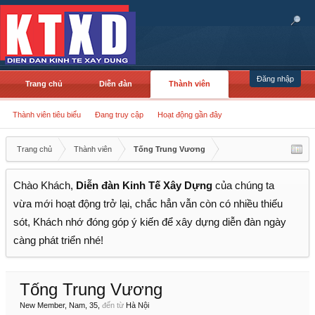
Đăng nhập
Trang chủ
Diễn đàn
Thành viên
Thành viên tiêu biểu
Đang truy cập
Hoạt động gần đây
Trang chủ
Thành viên
Tống Trung Vương
Chào Khách,
Diễn đàn Kinh Tế Xây Dựng
của chúng ta
vừa mới hoạt động trở lại, chắc hẳn vẫn còn có nhiều thiếu
sót, Khách nhớ đóng góp ý kiến để xây dựng diễn đàn ngày
càng phát triển nhé!
Tống Trung Vương
New Member
, Nam, 35,
đến từ
Hà Nội