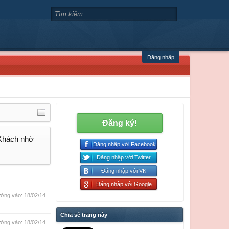
Đăng nhập
Đăng ký!
 Khách nhớ
Đăng nhập với Facebook
Đăng nhập với Twitter
Đăng nhập với VK
Đăng nhập với Google
ởng vào:
18/02/14
Chia sẻ trang này
ởng vào:
18/02/14