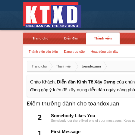
Trang chủ
Diễn đàn
Thành viên
Thành viên tiêu biểu
Đang truy cập
Hoạt động gần đây
Trang chủ
Thành viên
toandoxuan
Chào Khách,
Diễn đàn Kinh Tế Xây Dựng
của chúng
đóng góp ý kiến để xây dựng diễn đàn ngày càng phát
Điểm thưởng dành cho toandoxuan
2
Somebody Likes You
Somebody out there liked one of your messages. Keep post
1
First Message