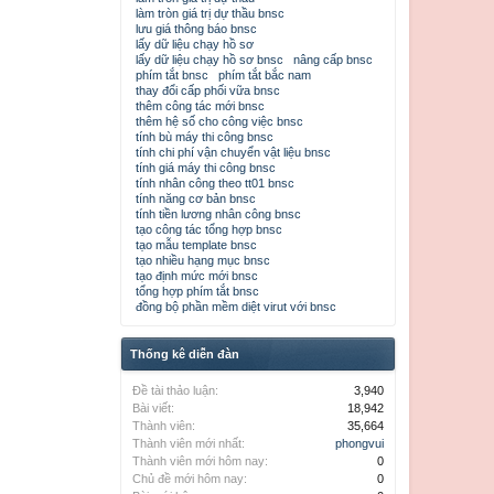
làm tròn giá trị dự thầu bnsc
lưu giá thông báo bnsc
lấy dữ liệu chạy hồ sơ
lấy dữ liệu chạy hồ sơ bnsc
nâng cấp bnsc
phím tắt bnsc
phím tắt bắc nam
thay đổi cấp phối vữa bnsc
thêm công tác mới bnsc
thêm hệ số cho công việc bnsc
tính bù máy thi công bnsc
tính chi phí vận chuyển vật liệu bnsc
tính giá máy thi công bnsc
tính nhân công theo tt01 bnsc
tính năng cơ bản bnsc
tính tiền lương nhân công bnsc
tạo công tác tổng hợp bnsc
tạo mẫu template bnsc
tạo nhiều hạng mục bnsc
tạo định mức mới bnsc
tổng hợp phím tắt bnsc
đồng bộ phần mềm diệt virut với bnsc
Thống kê diễn đàn
Đề tài thảo luận:
3,940
Bài viết:
18,942
Thành viên:
35,664
Thành viên mới nhất:
phongvui
Thành viên mới hôm nay:
0
Chủ đề mới hôm nay:
0