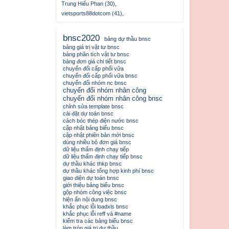
Trung Hiếu Phan (30)
,
vietsports88dotcom (41)
,
bnsc2020
bảng dự thầu bnsc
bảng giá trị vật tư bnsc
bảng phân tích vật tư bnsc
bảng đơn giá chi tiết bnsc
chuyển đổi cấp phối vữa
chuyển đổi cấp phối vữa bnsc
chuyển đổi nhóm nc bnsc
chuyển đổi nhóm nhân công
chuyển đổi nhóm nhân công bnsc
chỉnh sửa template bnsc
cài đặt dự toán bnsc
cách bóc thép điện nước bnsc
cập nhật bảng biểu bnsc
cập nhật phiên bản mới bnsc
dùng nhiều bộ đơn giá bnsc
dữ liệu thẩm định chạy tiếp
dữ liệu thẩm định chạy tiếp bnsc
dự thầu khác thkp bnsc
dự thầu khác tổng hợp kinh phí bnsc
giao diện dự toán bnsc
giới thiệu bảng biểu bnsc
gộp nhóm công việc bnsc
hiện ẩn nội dung bnsc
khắc phục lỗi loadxls bnsc
khắc phục lỗi reff và #name
kiểm tra các bảng biểu bnsc
làm tròn giá trị dự thầu