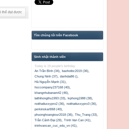
ó thể đạt được
Tìm chúng tôi trên Facebook
Sinh nhật thành viên
Today is 19 people's birthday.
An Trần Bình (34)
,
baohotbc2019 (36)
,
Chung Ninh (37)
,
danhdai86 ()
,
Hà Nguyễn Mạnh (31)
,
hsccompany237168 (40)
,
khangnhubanam42 (46)
,
laithihongthu1993 (33)
,
lvphong1988 (38)
,
noithatluxxypro2 (36)
,
noithatluxxypro3 (36)
,
perkinskarl068 (40)
,
phuonghoangtour2018 (36)
,
Thu_Trang (33)
,
Trần Cảnh Đại (29)
,
Trinh Van Can (41)
,
trinhvancan_cuc_edu_vn (41)
,