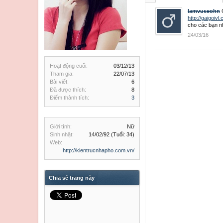
lamvuseohn
http://gaigoivl
cho các bạn nh
24/03/16
Hoạt động cuối:
03/12/13
Tham gia:
22/07/13
Bài viết:
6
Đã được thích:
8
Điểm thành tích:
3
Giới tính:
Nữ
Sinh nhật:
14/02/92
(Tuổi: 34)
Web:
http://kientrucnhapho.com.vn/
Chia sẻ trang này