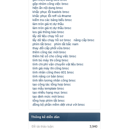
gộp nhóm công việc bnsc
hiện ẩn nội dung bnsc
khắc phục lỗi loadxls bnsc
khắc phục lỗi reff và #name
kiểm tra các bảng biểu bnsc
làm tròn giá trị dự thầu
làm tròn giá trị dự thầu bnsc
lưu giá thông báo bnsc
lấy dữ liệu chạy hồ sơ
lấy dữ liệu chạy hồ sơ bnsc
nâng cấp bnsc
phím tắt bnsc
phím tắt bắc nam
thay đổi cấp phối vữa bnsc
thêm công tác mới bnsc
thêm hệ số cho công việc bnsc
tính bù máy thi công bnsc
tính chi phí vận chuyển vật liệu bnsc
tính giá máy thi công bnsc
tính nhân công theo tt01 bnsc
tính năng cơ bản bnsc
tính tiền lương nhân công bnsc
tạo công tác tổng hợp bnsc
tạo mẫu template bnsc
tạo nhiều hạng mục bnsc
tạo định mức mới bnsc
tổng hợp phím tắt bnsc
đồng bộ phần mềm diệt virut với bnsc
Thống kê diễn đàn
Đề tài thảo luận:
3,940