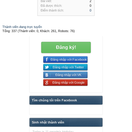
Bài viết:
2
Đã được thích:
0
Điểm thành tích:
0
Thành viên đang trực tuyến
Tổng: 337 (Thành viên: 0, Khách: 261, Robots: 76)
Đăng ký!
Đăng nhập với Facebook
Đăng nhập với Twitter
Đăng nhập với VK
Đăng nhập với Google
Tìm chúng tôi trên Facebook
Sinh nhật thành viên
Today is 11 people's birthday.