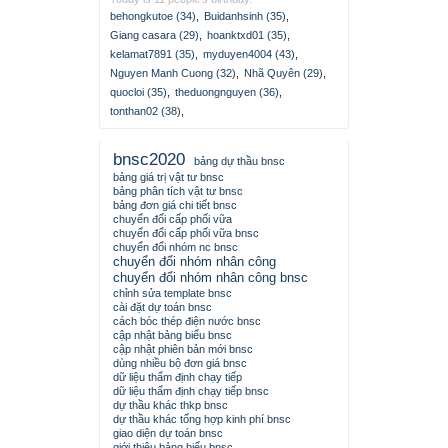
behongkutoe (34)
,
Buidanhsinh (35)
,
Giang casara (29)
,
hoanktxd01 (35)
,
kelamat7891 (35)
,
myduyen4004 (43)
,
Nguyen Manh Cuong (32)
,
Nhã Quyên (29)
,
quocloi (35)
,
theduongnguyen (36)
,
tonthan02 (38)
,
bnsc2020
bảng dự thầu bnsc
bảng giá trị vật tư bnsc
bảng phân tích vật tư bnsc
bảng đơn giá chi tiết bnsc
chuyển đổi cấp phối vữa
chuyển đổi cấp phối vữa bnsc
chuyển đổi nhóm nc bnsc
chuyển đổi nhóm nhân công
chuyển đổi nhóm nhân công bnsc
chỉnh sửa template bnsc
cài đặt dự toán bnsc
cách bóc thép điện nước bnsc
cập nhật bảng biểu bnsc
cập nhật phiên bản mới bnsc
dùng nhiều bộ đơn giá bnsc
dữ liệu thẩm định chạy tiếp
dữ liệu thẩm định chạy tiếp bnsc
dự thầu khác thkp bnsc
dự thầu khác tổng hợp kinh phí bnsc
giao diện dự toán bnsc
giới thiệu bảng biểu bnsc