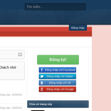
Đăng nhập
Đăng ký!
 Khách nhớ
Đăng nhập với Facebook
Đăng nhập với Twitter
Đăng nhập với VK
Đăng nhập với Google
ởng vào:
21/04/15
Chia sẻ trang này
ởng vào:
14/03/15