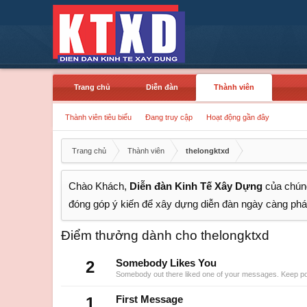
Trang chủ
Diễn đàn
Thành viên
Thành viên tiêu biểu
Đang truy cập
Hoạt động gần đây
Trang chủ
Thành viên
thelongktxd
Chào Khách,
Diễn đàn Kinh Tế Xây Dựng
của chúng
đóng góp ý kiến để xây dựng diễn đàn ngày càng phát
Điểm thưởng dành cho thelongktxd
2
Somebody Likes You
Somebody out there liked one of your messages. Keep post
1
First Message