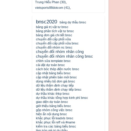
Trung Hiếu Phan (30)
,
vietsports88dotcom (41)
,
bnsc2020
bảng dự thầu bnsc
bảng giá trị vật tư bnsc
bảng phân tích vật tư bnsc
bảng đơn giá chi tiết bnsc
chuyển đổi cấp phối vữa
chuyển đổi cấp phối vữa bnsc
chuyển đổi nhóm nc bnsc
chuyển đổi nhóm nhân công
chuyển đổi nhóm nhân công bnsc
chỉnh sửa template bnsc
cài đặt dự toán bnsc
cách bóc thép điện nước bnsc
cập nhật bảng biểu bnsc
cập nhật phiên bản mới bnsc
dùng nhiều bộ đơn giá bnsc
dữ liệu thẩm định chạy tiếp
dữ liệu thẩm định chạy tiếp bnsc
dự thầu khác thkp bnsc
dự thầu khác tổng hợp kinh phí bnsc
giao diện dự toán bnsc
giới thiệu bảng biểu bnsc
gộp nhóm công việc bnsc
hiện ẩn nội dung bnsc
khắc phục lỗi loadxls bnsc
khắc phục lỗi reff và #name
kiểm tra các bảng biểu bnsc
làm tròn giá trị dự thầu