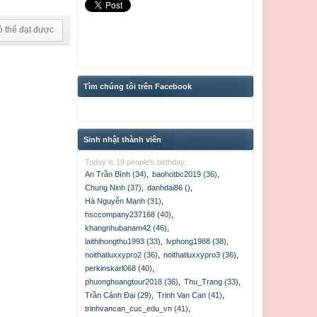
ó thể đạt được
Tìm chúng tôi trên Facebook
Sinh nhật thành viên
Today is 19 people's birthday.
An Trần Bình (34)
,
baohotbc2019 (36)
,
Chung Ninh (37)
,
danhdai86 ()
,
Hà Nguyễn Mạnh (31)
,
hsccompany237168 (40)
,
khangnhubanam42 (46)
,
laithihongthu1993 (33)
,
lvphong1988 (38)
,
noithatluxxypro2 (36)
,
noithatluxxypro3 (36)
,
perkinskarl068 (40)
,
phuonghoangtour2018 (36)
,
Thu_Trang (33)
,
Trần Cảnh Đại (29)
,
Trinh Van Can (41)
,
trinhvancan_cuc_edu_vn (41)
,