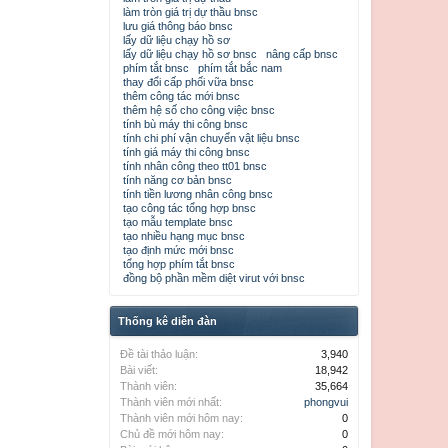
làm tròn giá trị dự thầu bnsc
lưu giá thông báo bnsc
lấy dữ liệu chạy hồ sơ
lấy dữ liệu chạy hồ sơ bnsc
nâng cấp bnsc
phím tắt bnsc
phím tắt bắc nam
thay đổi cấp phối vữa bnsc
thêm công tác mới bnsc
thêm hệ số cho công việc bnsc
tính bù máy thi công bnsc
tính chi phí vận chuyển vật liệu bnsc
tính giá máy thi công bnsc
tính nhân công theo tt01 bnsc
tính năng cơ bản bnsc
tính tiền lương nhân công bnsc
tạo công tác tổng hợp bnsc
tạo mẫu template bnsc
tạo nhiều hạng mục bnsc
tạo định mức mới bnsc
tổng hợp phím tắt bnsc
đồng bộ phần mềm diệt virut với bnsc
Thống kê diễn đàn
Đề tài thảo luận:
3,940
Bài viết:
18,942
Thành viên:
35,664
Thành viên mới nhất:
phongvui
Thành viên mới hôm nay:
0
Chủ đề mới hôm nay:
0