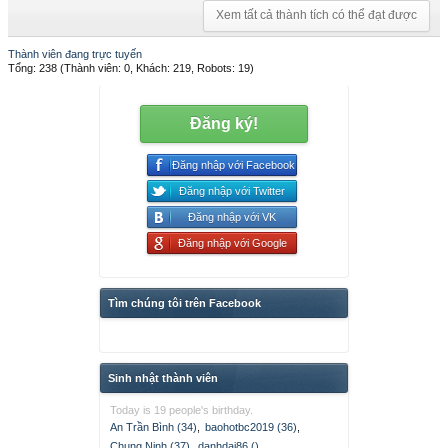
Xem tất cả thành tích có thể đạt được
Thành viên đang trực tuyến
Tổng: 238 (Thành viên: 0, Khách: 219, Robots: 19)
Đăng ký!
Đăng nhập với Facebook
Đăng nhập với Twitter
Đăng nhập với VK
Đăng nhập với Google
Tìm chúng tôi trên Facebook
Sinh nhật thành viên
Today is 19 people's birthday.
An Trần Bình (34)
,
baohotbc2019 (36)
,
Chung Ninh (37)
,
danhdai86 ()
,