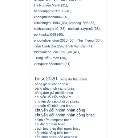
Hà Nguyễn Mạnh (31)
,
hsccompany237168 (40)
,
khangnhubanam42 (46)
,
laithihongthu1993 (33)
,
lvphong1988 (38)
,
noithatluxxypro2 (36)
,
noithatluxxypro3 (36)
,
perkinskarl068 (40)
,
phuonghoangtour2018 (36)
,
Thu_Trang (33)
,
Trần Cảnh Đại (29)
,
Trinh Van Can (41)
,
trinhvancan_cuc_edu_vn (41)
,
Trung Hiếu Phan (30)
,
vietsports88dotcom (41)
,
bnsc2020
bảng dự thầu bnsc
bảng giá trị vật tư bnsc
bảng phân tích vật tư bnsc
bảng đơn giá chi tiết bnsc
chuyển đổi cấp phối vữa
chuyển đổi cấp phối vữa bnsc
chuyển đổi nhóm nc bnsc
chuyển đổi nhóm nhân công
chuyển đổi nhóm nhân công bnsc
chỉnh sửa template bnsc
cài đặt dự toán bnsc
cách bóc thép điện nước bnsc
cập nhật bảng biểu bnsc
cập nhật phiên bản mới bnsc