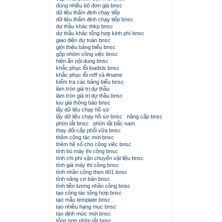
dùng nhiều bộ đơn giá bnsc
dữ liệu thẩm định chạy tiếp
dữ liệu thẩm định chạy tiếp bnsc
dự thầu khác thkp bnsc
dự thầu khác tổng hợp kinh phí bnsc
giao diện dự toán bnsc
giới thiệu bảng biểu bnsc
gộp nhóm công việc bnsc
hiện ẩn nội dung bnsc
khắc phục lỗi loadxls bnsc
khắc phục lỗi reff và #name
kiểm tra các bảng biểu bnsc
làm tròn giá trị dự thầu
làm tròn giá trị dự thầu bnsc
lưu giá thông báo bnsc
lấy dữ liệu chạy hồ sơ
lấy dữ liệu chạy hồ sơ bnsc
nâng cấp bnsc
phím tắt bnsc
phím tắt bắc nam
thay đổi cấp phối vữa bnsc
thêm công tác mới bnsc
thêm hệ số cho công việc bnsc
tính bù máy thi công bnsc
tính chi phí vận chuyển vật liệu bnsc
tính giá máy thi công bnsc
tính nhân công theo tt01 bnsc
tính năng cơ bản bnsc
tính tiền lương nhân công bnsc
tạo công tác tổng hợp bnsc
tạo mẫu template bnsc
tạo nhiều hạng mục bnsc
tạo định mức mới bnsc
tổng hợp phím tắt bnsc