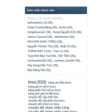
Sinh nhật thành viên
Today is 18 people's birthday.
buihoanktxd_10 (35)
,
Công Trường Đặng (30)
,
ha thu (33)
,
hongphuoca11 (36)
,
Hưng Nguyễn K15 (30)
,
James Canaval (28)
,
minhthotran (30)
,
NGUYEN KHAC TRIEU (28)
,
Nguyễn Thị Anh Thư (29)
,
Nhật Vũ (32)
,
THÀNH ĐẠT 2 (31)
,
Toan Le (33)
,
Tuan Anh Đep Trai (40)
,
Văn Tiềm (33)
,
vanhoanktxd10 (35)
,
vanhoan_ktxd10 (35)
,
Xây Dựng Kiến Trúc (39)
,
Đào Đăng Hải (33)
,
bnsc2020
bảng dự thầu bnsc
bảng giá trị vật tư bnsc
bảng phân tích vật tư bnsc
bảng đơn giá chi tiết bnsc
chuyển đổi cấp phối vữa
chuyển đổi cấp phối vữa bnsc
chuyển đổi nhóm nc bnsc
chuyển đổi nhóm nhân công
chuyển đổi nhóm nhân công bnsc