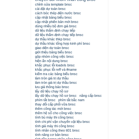
chỉnh sửa template bnsc
cài đặt dự toán bnsc
cách bóc thép điện nước bnsc
cập nhật bảng biểu bnsc
cập nhật phiên bản mới bnsc
dùng nhiều bộ đơn giá bnsc
dữ liệu thẩm định chạy tiếp
dữ liệu thẩm định chạy tiếp bnsc
dự thầu khác thkp bnsc
dự thầu khác tổng hợp kinh phí bnsc
giao diện dự toán bnsc
giới thiệu bảng biểu bnsc
gộp nhóm công việc bnsc
hiện ẩn nội dung bnsc
khắc phục lỗi loadxls bnsc
khắc phục lỗi reff và #name
kiểm tra các bảng biểu bnsc
làm tròn giá trị dự thầu
làm tròn giá trị dự thầu bnsc
lưu giá thông báo bnsc
lấy dữ liệu chạy hồ sơ
lấy dữ liệu chạy hồ sơ bnsc
nâng cấp bnsc
phím tắt bnsc
phím tắt bắc nam
thay đổi cấp phối vữa bnsc
thêm công tác mới bnsc
thêm hệ số cho công việc bnsc
tính bù máy thi công bnsc
tính chi phí vận chuyển vật liệu bnsc
tính giá máy thi công bnsc
tính nhân công theo tt01 bnsc
tính năng cơ bản bnsc