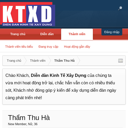
Đăng nhập
Trang chủ
Diễn đàn
Thành viên
Thành viên tiêu biểu
Đang truy cập
Hoạt động gần đây
Trang chủ
Thành viên
Thẩm Thu Hà
Chào Khách,
Diễn đàn Kinh Tế Xây Dựng
của chúng ta
vừa mới hoạt động trở lại, chắc hẳn vẫn còn có nhiều thiếu
sót, Khách nhớ đóng góp ý kiến để xây dựng diễn đàn ngày
càng phát triển nhé!
Thẩm Thu Hà
New Member
, Nữ, 36