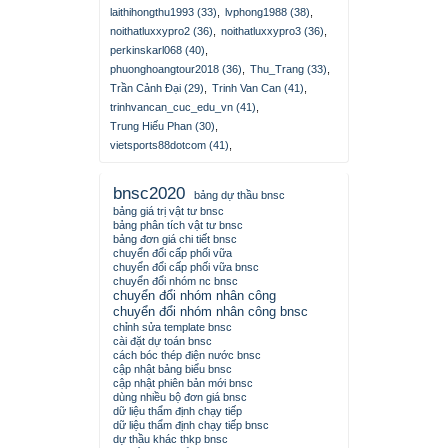
laithihongthu1993 (33)
,
lvphong1988 (38)
,
noithatluxxypro2 (36)
,
noithatluxxypro3 (36)
,
perkinskarl068 (40)
,
phuonghoangtour2018 (36)
,
Thu_Trang (33)
,
Trần Cảnh Đại (29)
,
Trinh Van Can (41)
,
trinhvancan_cuc_edu_vn (41)
,
Trung Hiếu Phan (30)
,
vietsports88dotcom (41)
,
bnsc2020
bảng dự thầu bnsc
bảng giá trị vật tư bnsc
bảng phân tích vật tư bnsc
bảng đơn giá chi tiết bnsc
chuyển đổi cấp phối vữa
chuyển đổi cấp phối vữa bnsc
chuyển đổi nhóm nc bnsc
chuyển đổi nhóm nhân công
chuyển đổi nhóm nhân công bnsc
chỉnh sửa template bnsc
cài đặt dự toán bnsc
cách bóc thép điện nước bnsc
cập nhật bảng biểu bnsc
cập nhật phiên bản mới bnsc
dùng nhiều bộ đơn giá bnsc
dữ liệu thẩm định chạy tiếp
dữ liệu thẩm định chạy tiếp bnsc
dự thầu khác thkp bnsc