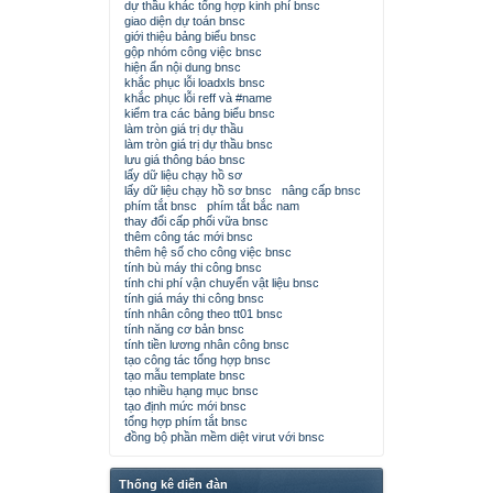
dự thầu khác tổng hợp kinh phí bnsc
giao diện dự toán bnsc
giới thiệu bảng biểu bnsc
gộp nhóm công việc bnsc
hiện ẩn nội dung bnsc
khắc phục lỗi loadxls bnsc
khắc phục lỗi reff và #name
kiểm tra các bảng biểu bnsc
làm tròn giá trị dự thầu
làm tròn giá trị dự thầu bnsc
lưu giá thông báo bnsc
lấy dữ liệu chạy hồ sơ
lấy dữ liệu chạy hồ sơ bnsc
nâng cấp bnsc
phím tắt bnsc
phím tắt bắc nam
thay đổi cấp phối vữa bnsc
thêm công tác mới bnsc
thêm hệ số cho công việc bnsc
tính bù máy thi công bnsc
tính chi phí vận chuyển vật liệu bnsc
tính giá máy thi công bnsc
tính nhân công theo tt01 bnsc
tính năng cơ bản bnsc
tính tiền lương nhân công bnsc
tạo công tác tổng hợp bnsc
tạo mẫu template bnsc
tạo nhiều hạng mục bnsc
tạo định mức mới bnsc
tổng hợp phím tắt bnsc
đồng bộ phần mềm diệt virut với bnsc
Thống kê diễn đàn