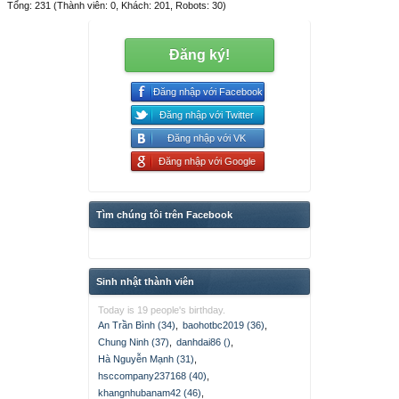
Tổng: 231 (Thành viên: 0, Khách: 201, Robots: 30)
Đăng ký!
Đăng nhập với Facebook
Đăng nhập với Twitter
Đăng nhập với VK
Đăng nhập với Google
Tìm chúng tôi trên Facebook
Sinh nhật thành viên
Today is 19 people's birthday.
An Trần Bình (34)
,
baohotbc2019 (36)
,
Chung Ninh (37)
,
danhdai86 ()
,
Hà Nguyễn Mạnh (31)
,
hsccompany237168 (40)
,
khangnhubanam42 (46)
,