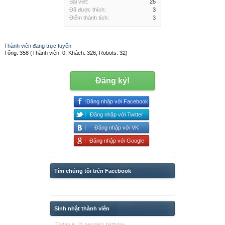
Bài viết:
25
Đã được thích:
3
Điểm thành tích:
3
Thành viên đang trực tuyến
Tổng: 358 (Thành viên: 0, Khách: 326, Robots: 32)
Đăng ký!
Đăng nhập với Facebook
Đăng nhập với Twitter
Đăng nhập với VK
Đăng nhập với Google
Tìm chúng tôi trên Facebook
Sinh nhật thành viên
Today is 11 people's birthday.