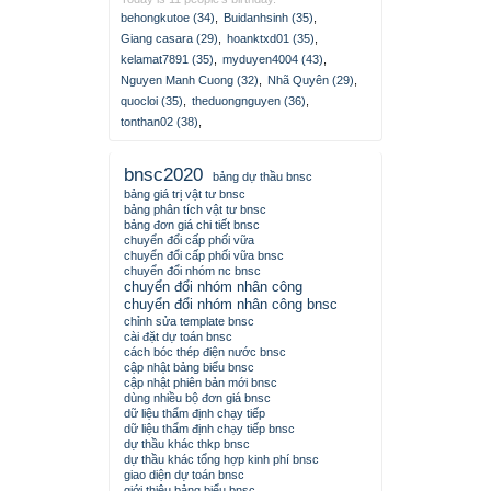
behongkutoe (34)
,
Buidanhsinh (35)
,
Giang casara (29)
,
hoanktxd01 (35)
,
kelamat7891 (35)
,
myduyen4004 (43)
,
Nguyen Manh Cuong (32)
,
Nhã Quyên (29)
,
quocloi (35)
,
theduongnguyen (36)
,
tonthan02 (38)
,
bnsc2020
bảng dự thầu bnsc
bảng giá trị vật tư bnsc
bảng phân tích vật tư bnsc
bảng đơn giá chi tiết bnsc
chuyển đổi cấp phối vữa
chuyển đổi cấp phối vữa bnsc
chuyển đổi nhóm nc bnsc
chuyển đổi nhóm nhân công
chuyển đổi nhóm nhân công bnsc
chỉnh sửa template bnsc
cài đặt dự toán bnsc
cách bóc thép điện nước bnsc
cập nhật bảng biểu bnsc
cập nhật phiên bản mới bnsc
dùng nhiều bộ đơn giá bnsc
dữ liệu thẩm định chạy tiếp
dữ liệu thẩm định chạy tiếp bnsc
dự thầu khác thkp bnsc
dự thầu khác tổng hợp kinh phí bnsc
giao diện dự toán bnsc
giới thiệu bảng biểu bnsc