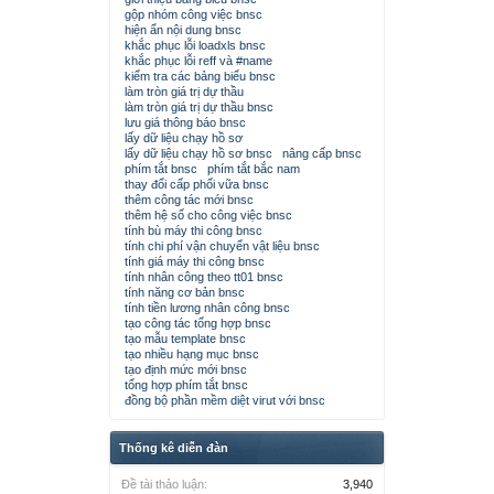
gộp nhóm công việc bnsc
hiện ẩn nội dung bnsc
khắc phục lỗi loadxls bnsc
khắc phục lỗi reff và #name
kiểm tra các bảng biểu bnsc
làm tròn giá trị dự thầu
làm tròn giá trị dự thầu bnsc
lưu giá thông báo bnsc
lấy dữ liệu chạy hồ sơ
lấy dữ liệu chạy hồ sơ bnsc
nâng cấp bnsc
phím tắt bnsc
phím tắt bắc nam
thay đổi cấp phối vữa bnsc
thêm công tác mới bnsc
thêm hệ số cho công việc bnsc
tính bù máy thi công bnsc
tính chi phí vận chuyển vật liệu bnsc
tính giá máy thi công bnsc
tính nhân công theo tt01 bnsc
tính năng cơ bản bnsc
tính tiền lương nhân công bnsc
tạo công tác tổng hợp bnsc
tạo mẫu template bnsc
tạo nhiều hạng mục bnsc
tạo định mức mới bnsc
tổng hợp phím tắt bnsc
đồng bộ phần mềm diệt virut với bnsc
Thống kê diễn đàn
Đề tài thảo luận:
3,940