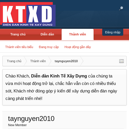
Đăng nhập
Trang chủ
Diễn đàn
Thành viên
Thành viên tiêu biểu
Đang truy cập
Hoạt động gần đây
Trang chủ
Thành viên
taynguyen2010
Chào Khách,
Diễn đàn Kinh Tế Xây Dựng
của chúng ta
vừa mới hoạt động trở lại, chắc hẳn vẫn còn có nhiều thiếu
sót, Khách nhớ đóng góp ý kiến để xây dựng diễn đàn ngày
càng phát triển nhé!
taynguyen2010
New Member