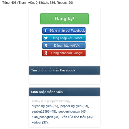
Tổng: 406 (Thành viên: 0, Khách: 386, Robots: 20)
Đăng ký!
Đăng nhập với Facebook
Đăng nhập với Twitter
Đăng nhập với VK
Đăng nhập với Google
Tìm chúng tôi trên Facebook
Sinh nhật thành viên
Today is 7 people's birthday.
huynh nguyen (35)
,
pepper nguyen (33)
,
seabig12398 (45)
,
seobenhgoutvn (46)
,
tuan_hoangtien (34)
,
ván của nhà thầu (36)
,
xddovt (37)
,