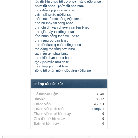
lấy dữ liệu chạy hồ sơ bnsc
nâng cấp bnsc
phím tắt bnsc
phím tắt bắc nam
thay đổi cấp phối vữa bnsc
thêm công tác mới bnsc
thêm hệ số cho công việc bnsc
tính bù máy thi công bnsc
tính chi phí vận chuyển vật liệu bnsc
tính giá máy thi công bnsc
tính nhân công theo tt01 bnsc
tính năng cơ bản bnsc
tính tiền lương nhân công bnsc
tạo công tác tổng hợp bnsc
tạo mẫu template bnsc
tạo nhiều hạng mục bnsc
tạo định mức mới bnsc
tổng hợp phím tắt bnsc
đồng bộ phần mềm diệt virut với bnsc
Thống kê diễn đàn
Đề tài thảo luận:
3,940
Bài viết:
18,942
Thành viên:
35,664
Thành viên mới nhất:
phongvui
Thành viên mới hôm nay:
0
Chủ đề mới hôm nay:
0
Bài mới hôm nay:
0