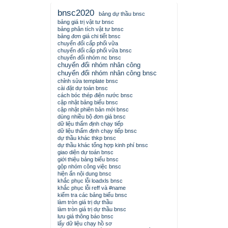
bnsc2020
bảng dự thầu bnsc
bảng giá trị vật tư bnsc
bảng phân tích vật tư bnsc
bảng đơn giá chi tiết bnsc
chuyển đổi cấp phối vữa
chuyển đổi cấp phối vữa bnsc
chuyển đổi nhóm nc bnsc
chuyển đổi nhóm nhân công
chuyển đổi nhóm nhân công bnsc
chỉnh sửa template bnsc
cài đặt dự toán bnsc
cách bóc thép điện nước bnsc
cập nhật bảng biểu bnsc
cập nhật phiên bản mới bnsc
dùng nhiều bộ đơn giá bnsc
dữ liệu thẩm định chạy tiếp
dữ liệu thẩm định chạy tiếp bnsc
dự thầu khác thkp bnsc
dự thầu khác tổng hợp kinh phí bnsc
giao diện dự toán bnsc
giới thiệu bảng biểu bnsc
gộp nhóm công việc bnsc
hiện ẩn nội dung bnsc
khắc phục lỗi loadxls bnsc
khắc phục lỗi reff và #name
kiểm tra các bảng biểu bnsc
làm tròn giá trị dự thầu
làm tròn giá trị dự thầu bnsc
lưu giá thông báo bnsc
lấy dữ liệu chạy hồ sơ