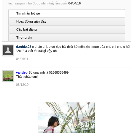
taxi_saigon_nho được nhìn thấy lần cuối:
04/04/16
Tin nhắn hồ sơ
Hoạt động gần đây
Các bài đăng
Thông tin
danhkx08
e chào chị. e có đọc bài thiết kế môn định mức của chị. chị cho e hỏi
"2ck" là viết tắt cái gì vậy chị
04/06/11
vantiep
Số của anh là 01668335499.
Thân chào em!
08/12/10