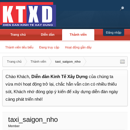
Đăng nhập
Trang chủ
Diễn đàn
Thành viên
Thành viên tiêu biểu
Đang truy cập
Hoạt động gần đây
Trang chủ
Thành viên
taxi_saigon_nho
Chào Khách,
Diễn đàn Kinh Tế Xây Dựng
của chúng ta
vừa mới hoạt động trở lại, chắc hẳn vẫn còn có nhiều thiếu
sót, Khách nhớ đóng góp ý kiến để xây dựng diễn đàn ngày
càng phát triển nhé!
taxi_saigon_nho
Member