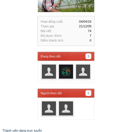
Hoạt động cuối:
04/04/16
Tham gia:
21/12/09
Bài viết:
74
Đã được thích:
7
Điểm thành tích:
8
Đang theo dõi
3
Người theo dõi
2
Thành viên đang trực tuyến