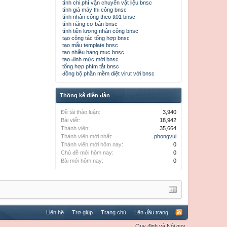
tính chi phí vận chuyển vật liệu bnsc
tính giá máy thi công bnsc
tính nhân công theo tt01 bnsc
tính năng cơ bản bnsc
tính tiền lương nhân công bnsc
tạo công tác tổng hợp bnsc
tạo mẫu template bnsc
tạo nhiều hạng mục bnsc
tạo định mức mới bnsc
tổng hợp phím tắt bnsc
đồng bộ phần mềm diệt virut với bnsc
Thống kê diễn đàn
Đề tài thảo luận:
3,940
Bài viết:
18,942
Thành viên:
35,664
Thành viên mới nhất:
phongvui
Thành viên mới hôm nay:
0
Chủ đề mới hôm nay:
0
Bài mới hôm nay:
0
Liên hệ
Trợ giúp
Trang chủ
Lên đầu trang
Quy định và Nội quy