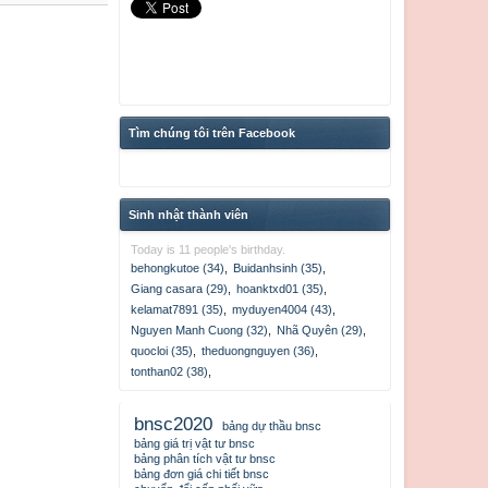
Tìm chúng tôi trên Facebook
Sinh nhật thành viên
Today is 11 people's birthday.
behongkutoe (34)
,
Buidanhsinh (35)
,
Giang casara (29)
,
hoanktxd01 (35)
,
kelamat7891 (35)
,
myduyen4004 (43)
,
Nguyen Manh Cuong (32)
,
Nhã Quyên (29)
,
quocloi (35)
,
theduongnguyen (36)
,
tonthan02 (38)
,
bnsc2020
bảng dự thầu bnsc
bảng giá trị vật tư bnsc
bảng phân tích vật tư bnsc
bảng đơn giá chi tiết bnsc