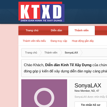
Trang chủ
Diễn đàn
Thành viên
Thành viên tiêu biểu
Đang truy cập
Hoạt động gần đây
Trang chủ
Thành viên
SonyaLAX
Chào Khách,
Diễn đàn Kinh Tế Xây Dựng
của chúng
đóng góp ý kiến để xây dựng diễn đàn ngày càng phát
SonyaLAX
New Member
, Nữ, 47
SonyaLAX được nhìn thấy lầ
Tin nhắn hồ sơ