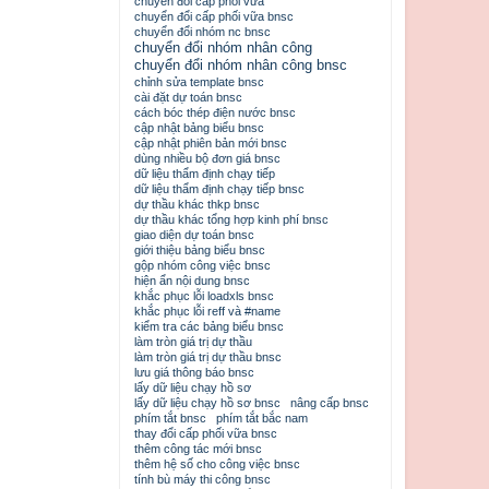
chuyển đổi cấp phối vữa
chuyển đổi cấp phối vữa bnsc
chuyển đổi nhóm nc bnsc
chuyển đổi nhóm nhân công
chuyển đổi nhóm nhân công bnsc
chỉnh sửa template bnsc
cài đặt dự toán bnsc
cách bóc thép điện nước bnsc
cập nhật bảng biểu bnsc
cập nhật phiên bản mới bnsc
dùng nhiều bộ đơn giá bnsc
dữ liệu thẩm định chạy tiếp
dữ liệu thẩm định chạy tiếp bnsc
dự thầu khác thkp bnsc
dự thầu khác tổng hợp kinh phí bnsc
giao diện dự toán bnsc
giới thiệu bảng biểu bnsc
gộp nhóm công việc bnsc
hiện ẩn nội dung bnsc
khắc phục lỗi loadxls bnsc
khắc phục lỗi reff và #name
kiểm tra các bảng biểu bnsc
làm tròn giá trị dự thầu
làm tròn giá trị dự thầu bnsc
lưu giá thông báo bnsc
lấy dữ liệu chạy hồ sơ
lấy dữ liệu chạy hồ sơ bnsc
nâng cấp bnsc
phím tắt bnsc
phím tắt bắc nam
thay đổi cấp phối vữa bnsc
thêm công tác mới bnsc
thêm hệ số cho công việc bnsc
tính bù máy thi công bnsc