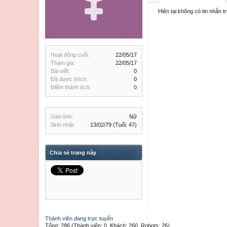
Hiện tại không có tin nhắn
Hoạt động cuối:
22/05/17
Tham gia:
22/05/17
Bài viết:
0
Đã được thích:
0
Điểm thành tích:
0
Giới tính:
Nữ
Sinh nhật:
13/02/79
(Tuổi: 47)
Chia sẻ trang này
Thành viên đang trực tuyến
Tổng: 286 (Thành viên: 0, Khách: 260, Robots: 26)