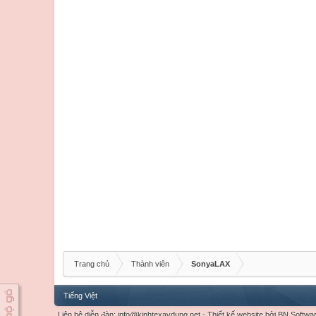
Trang chủ
Thành viên
SonyaLAX
Tiếng Việt
Liên hệ diễn đàn:
info@kinhtexaydung.net
-
Thiết kế website
bởi
BN Softwa