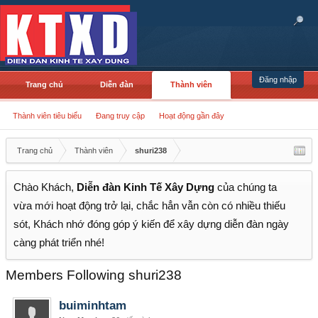
Đăng nhập
Trang chủ
Diễn đàn
Thành viên
Thành viên tiêu biểu
Đang truy cập
Hoạt động gần đây
Trang chủ
Thành viên
shuri238
Chào Khách,
Diễn đàn Kinh Tế Xây Dựng
của chúng ta
vừa mới hoạt động trở lại, chắc hẳn vẫn còn có nhiều thiếu
sót, Khách nhớ đóng góp ý kiến để xây dựng diễn đàn ngày
càng phát triển nhé!
Members Following shuri238
buiminhtam