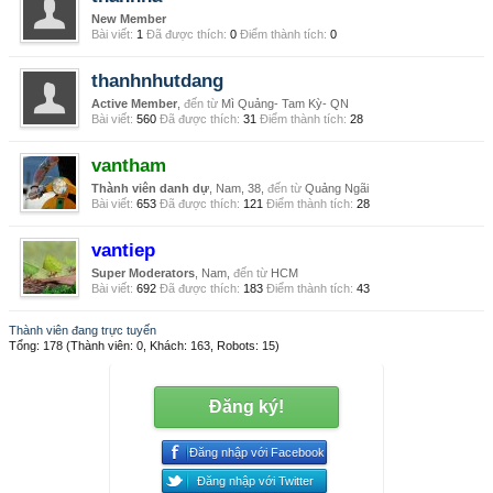
New Member
Bài viết:
1
Đã được thích:
0
Điểm thành tích:
0
thanhnhutdang
Active Member
,
đến từ
Mì Quảng- Tam Kỳ- QN
Bài viết:
560
Đã được thích:
31
Điểm thành tích:
28
vantham
Thành viên danh dự
, Nam, 38,
đến từ
Quảng Ngãi
Bài viết:
653
Đã được thích:
121
Điểm thành tích:
28
vantiep
Super Moderators
, Nam,
đến từ
HCM
Bài viết:
692
Đã được thích:
183
Điểm thành tích:
43
Thành viên đang trực tuyến
Tổng: 178 (Thành viên: 0, Khách: 163, Robots: 15)
Đăng ký!
Đăng nhập với Facebook
Đăng nhập với Twitter