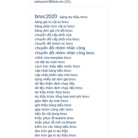
vietsports88dotcom (41)
,
bnsc2020
bảng dự thầu bnsc
bảng giá trị vật tư bnsc
bảng phân tích vật tư bnsc
bảng đơn giá chi tiết bnsc
chuyển đổi cấp phối vữa
chuyển đổi cấp phối vữa bnsc
chuyển đổi nhóm nc bnsc
chuyển đổi nhóm nhân công
chuyển đổi nhóm nhân công bnsc
chỉnh sửa template bnsc
cài đặt dự toán bnsc
cách bóc thép điện nước bnsc
cập nhật bảng biểu bnsc
cập nhật phiên bản mới bnsc
dùng nhiều bộ đơn giá bnsc
dữ liệu thẩm định chạy tiếp
dữ liệu thẩm định chạy tiếp bnsc
dự thầu khác thkp bnsc
dự thầu khác tổng hợp kinh phí bnsc
giao diện dự toán bnsc
giới thiệu bảng biểu bnsc
gộp nhóm công việc bnsc
hiện ẩn nội dung bnsc
khắc phục lỗi loadxls bnsc
khắc phục lỗi reff và #name
kiểm tra các bảng biểu bnsc
làm tròn giá trị dự thầu
làm tròn giá trị dự thầu bnsc