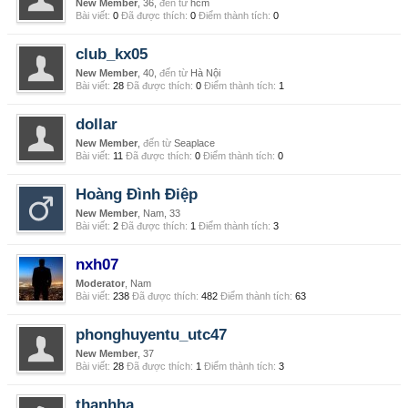
New Member
, 36,
đến từ
hcm
Bài viết:
0
Đã được thích:
0
Điểm thành tích:
0
club_kx05
New Member
, 40,
đến từ
Hà Nội
Bài viết:
28
Đã được thích:
0
Điểm thành tích:
1
dollar
New Member
,
đến từ
Seaplace
Bài viết:
11
Đã được thích:
0
Điểm thành tích:
0
Hoàng Đình Điệp
New Member
, Nam, 33
Bài viết:
2
Đã được thích:
1
Điểm thành tích:
3
nxh07
Moderator
, Nam
Bài viết:
238
Đã được thích:
482
Điểm thành tích:
63
phonghuyentu_utc47
New Member
, 37
Bài viết:
28
Đã được thích:
1
Điểm thành tích:
3
thanhha