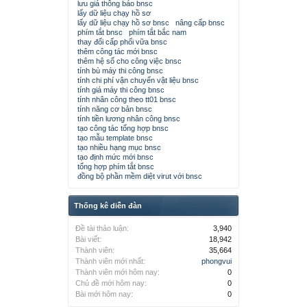
lưu giá thông báo bnsc
lấy dữ liệu chạy hồ sơ
lấy dữ liệu chạy hồ sơ bnsc
nâng cấp bnsc
phím tắt bnsc
phím tắt bắc nam
thay đổi cấp phối vữa bnsc
thêm công tác mới bnsc
thêm hệ số cho công việc bnsc
tính bù máy thi công bnsc
tính chi phí vận chuyển vật liệu bnsc
tính giá máy thi công bnsc
tính nhân công theo tt01 bnsc
tính năng cơ bản bnsc
tính tiền lương nhân công bnsc
tạo công tác tổng hợp bnsc
tạo mẫu template bnsc
tạo nhiều hạng mục bnsc
tạo định mức mới bnsc
tổng hợp phím tắt bnsc
đồng bộ phần mềm diệt virut với bnsc
Thống kê diễn đàn
Đề tài thảo luận:
3,940
Bài viết:
18,942
Thành viên:
35,664
Thành viên mới nhất:
phongvui
Thành viên mới hôm nay:
0
Chủ đề mới hôm nay:
0
Bài mới hôm nay:
0