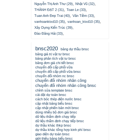
Nguyễn Thị Anh Thư (29)
,
Nhật Vũ (32)
,
THÀNH ĐẠT 2 (31)
,
Toan Le (33)
,
Tuan Anh Đep Trai (40)
,
Văn Tiềm (33)
,
vanhoanktxd10 (35)
,
vanhoan_ktxd10 (35)
,
Xây Dựng Kiến Trúc (39)
,
Đào Đăng Hải (33)
,
bnsc2020
bảng dự thầu bnsc
bảng giá trị vật tư bnsc
bảng phân tích vật tư bnsc
bảng đơn giá chi tiết bnsc
chuyển đổi cấp phối vữa
chuyển đổi cấp phối vữa bnsc
chuyển đổi nhóm nc bnsc
chuyển đổi nhóm nhân công
chuyển đổi nhóm nhân công bnsc
chỉnh sửa template bnsc
cài đặt dự toán bnsc
cách bóc thép điện nước bnsc
cập nhật bảng biểu bnsc
cập nhật phiên bản mới bnsc
dùng nhiều bộ đơn giá bnsc
dữ liệu thẩm định chạy tiếp
dữ liệu thẩm định chạy tiếp bnsc
dự thầu khác thkp bnsc
dự thầu khác tổng hợp kinh phí bnsc
giao diện dự toán bnsc
giới thiệu bảng biểu bnsc