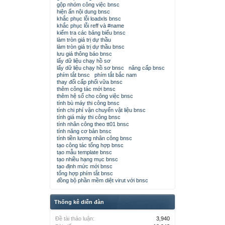
gộp nhóm công việc bnsc
hiện ẩn nội dung bnsc
khắc phục lỗi loadxls bnsc
khắc phục lỗi reff và #name
kiểm tra các bảng biểu bnsc
làm tròn giá trị dự thầu
làm tròn giá trị dự thầu bnsc
lưu giá thông báo bnsc
lấy dữ liệu chạy hồ sơ
lấy dữ liệu chạy hồ sơ bnsc
nâng cấp bnsc
phím tắt bnsc
phím tắt bắc nam
thay đổi cấp phối vữa bnsc
thêm công tác mới bnsc
thêm hệ số cho công việc bnsc
tính bù máy thi công bnsc
tính chi phí vận chuyển vật liệu bnsc
tính giá máy thi công bnsc
tính nhân công theo tt01 bnsc
tính năng cơ bản bnsc
tính tiền lương nhân công bnsc
tạo công tác tổng hợp bnsc
tạo mẫu template bnsc
tạo nhiều hạng mục bnsc
tạo định mức mới bnsc
tổng hợp phím tắt bnsc
đồng bộ phần mềm diệt virut với bnsc
Thống kê diễn đàn
Đề tài thảo luận:
3,940