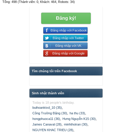
Tổng: 498 (Thành viên: 0, Khách: 464, Robots: 34)
Đăng ký!
Đăng nhập với Facebook
Đăng nhập với Twitter
Đăng nhập với VK
Đăng nhập với Google
Tìm chúng tôi trên Facebook
Sinh nhật thành viên
Today is 18 people's birthday.
buihoanktxd_10 (35)
,
Công Trường Đặng (30)
,
ha thu (33)
,
hongphuoca11 (36)
,
Hưng Nguyễn K15 (30)
,
James Canaval (28)
,
minhthotran (30)
,
NGUYEN KHAC TRIEU (28)
,