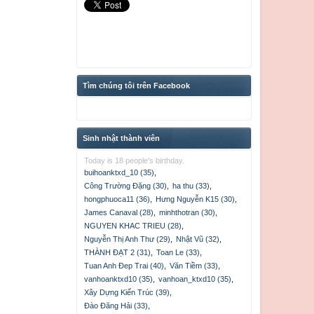
Tìm chúng tôi trên Facebook
Sinh nhật thành viên
Today is 18 people's birthday.
buihoanktxd_10 (35)
,
Công Trường Đặng (30)
,
ha thu (33)
,
hongphuoca11 (36)
,
Hưng Nguyễn K15 (30)
,
James Canaval (28)
,
minhthotran (30)
,
NGUYEN KHAC TRIEU (28)
,
Nguyễn Thị Anh Thư (29)
,
Nhật Vũ (32)
,
THÀNH ĐẠT 2 (31)
,
Toan Le (33)
,
Tuan Anh Đep Trai (40)
,
Văn Tiềm (33)
,
vanhoanktxd10 (35)
,
vanhoan_ktxd10 (35)
,
Xây Dựng Kiến Trúc (39)
,
Đào Đăng Hải (33)
,