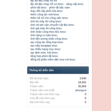
lấy dữ liệu chạy hồ sơ
lấy dữ liệu chạy hồ sơ bnsc
nâng cấp bnsc
phím tắt bnsc
phím tắt bắc nam
thay đổi cấp phối vữa bnsc
thêm công tác mới bnsc
thêm hệ số cho công việc bnsc
tính bù máy thi công bnsc
tính chi phí vận chuyển vật liệu bnsc
tính giá máy thi công bnsc
tính nhân công theo tt01 bnsc
tính năng cơ bản bnsc
tính tiền lương nhân công bnsc
tạo công tác tổng hợp bnsc
tạo mẫu template bnsc
tạo nhiều hạng mục bnsc
tạo định mức mới bnsc
tổng hợp phím tắt bnsc
đồng bộ phần mềm diệt virut với bnsc
Thống kê diễn đàn
Đề tài thảo luận:
3,940
Bài viết:
18,942
Thành viên:
35,664
Thành viên mới nhất:
phongvui
Thành viên mới hôm nay:
0
Chủ đề mới hôm nay:
0
Bài mới hôm nay:
0