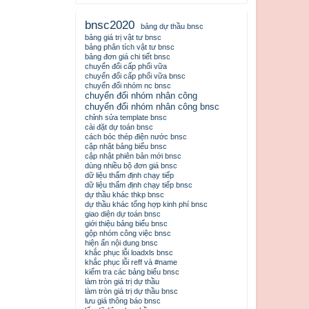
bnsc2020
bảng dự thầu bnsc
bảng giá trị vật tư bnsc
bảng phân tích vật tư bnsc
bảng đơn giá chi tiết bnsc
chuyển đổi cấp phối vữa
chuyển đổi cấp phối vữa bnsc
chuyển đổi nhóm nc bnsc
chuyển đổi nhóm nhân công
chuyển đổi nhóm nhân công bnsc
chỉnh sửa template bnsc
cài đặt dự toán bnsc
cách bóc thép điện nước bnsc
cập nhật bảng biểu bnsc
cập nhật phiên bản mới bnsc
dùng nhiều bộ đơn giá bnsc
dữ liệu thẩm định chạy tiếp
dữ liệu thẩm định chạy tiếp bnsc
dự thầu khác thkp bnsc
dự thầu khác tổng hợp kinh phí bnsc
giao diện dự toán bnsc
giới thiệu bảng biểu bnsc
gộp nhóm công việc bnsc
hiện ẩn nội dung bnsc
khắc phục lỗi loadxls bnsc
khắc phục lỗi reff và #name
kiểm tra các bảng biểu bnsc
làm tròn giá trị dự thầu
làm tròn giá trị dự thầu bnsc
lưu giá thông báo bnsc