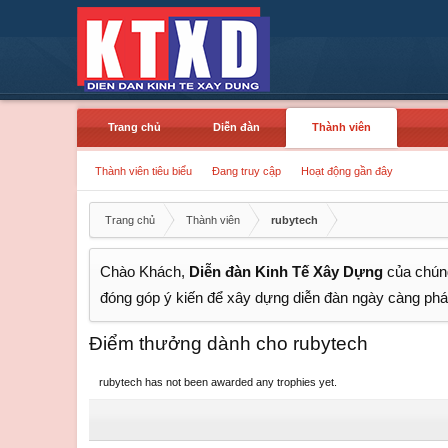
Trang chủ
Diễn đàn
Thành viên
Thành viên tiêu biểu
Đang truy cập
Hoạt động gần đây
Trang chủ
Thành viên
rubytech
Chào Khách,
Diễn đàn Kinh Tế Xây Dựng
của chúng
đóng góp ý kiến để xây dựng diễn đàn ngày càng phát
Điểm thưởng dành cho rubytech
rubytech has not been awarded any trophies yet.