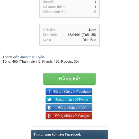
Bài viết:
1
Đã được thích:
1
Điểm thành tích:
0
Giới tính:
Nam
Sinh nhật:
15/04/91
(Tuổi: 35)
Nơi ở:
Dien Ban
Thành viên đang trực tuyến
Tổng: 460 (Thành viên: 0, Khách: 430, Robots: 30)
Đăng ký!
Đăng nhập với Facebook
Đăng nhập với Twitter
Đăng nhập với VK
Đăng nhập với Google
Tìm chúng tôi trên Facebook