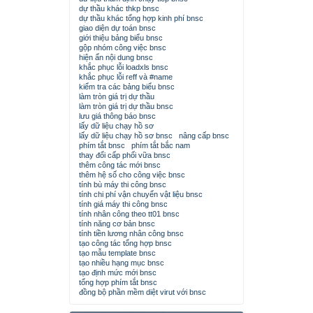
dự thầu khác thkp bnsc
dự thầu khác tổng hợp kinh phí bnsc
giao diện dự toán bnsc
giới thiệu bảng biểu bnsc
gộp nhóm công việc bnsc
hiện ẩn nội dung bnsc
khắc phục lỗi loadxls bnsc
khắc phục lỗi reff và #name
kiểm tra các bảng biểu bnsc
làm tròn giá trị dự thầu
làm tròn giá trị dự thầu bnsc
lưu giá thông báo bnsc
lấy dữ liệu chạy hồ sơ
lấy dữ liệu chạy hồ sơ bnsc
nâng cấp bnsc
phím tắt bnsc
phím tắt bắc nam
thay đổi cấp phối vữa bnsc
thêm công tác mới bnsc
thêm hệ số cho công việc bnsc
tính bù máy thi công bnsc
tính chi phí vận chuyển vật liệu bnsc
tính giá máy thi công bnsc
tính nhân công theo tt01 bnsc
tính năng cơ bản bnsc
tính tiền lương nhân công bnsc
tạo công tác tổng hợp bnsc
tạo mẫu template bnsc
tạo nhiều hạng mục bnsc
tạo định mức mới bnsc
tổng hợp phím tắt bnsc
đồng bộ phần mềm diệt virut với bnsc