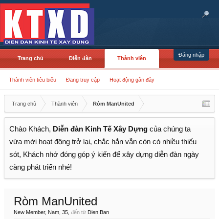
Đăng nhập
Trang chủ
Diễn đàn
Thành viên
Thành viên tiêu biểu
Đang truy cập
Hoạt động gần đây
Trang chủ
Thành viên
Ròm ManUnited
Chào Khách,
Diễn đàn Kinh Tế Xây Dựng
của chúng ta
vừa mới hoạt động trở lại, chắc hẳn vẫn còn có nhiều thiếu
sót, Khách nhớ đóng góp ý kiến để xây dựng diễn đàn ngày
càng phát triển nhé!
Ròm ManUnited
New Member
, Nam, 35,
đến từ
Dien Ban