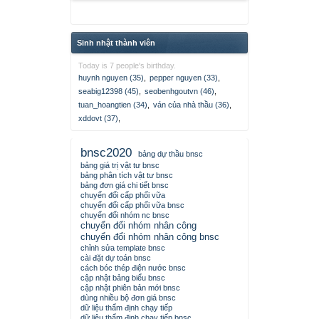
Sinh nhật thành viên
Today is 7 people's birthday.
huynh nguyen (35)
,
pepper nguyen (33)
,
seabig12398 (45)
,
seobenhgoutvn (46)
,
tuan_hoangtien (34)
,
ván của nhà thầu (36)
,
xddovt (37)
,
bnsc2020
bảng dự thầu bnsc
bảng giá trị vật tư bnsc
bảng phân tích vật tư bnsc
bảng đơn giá chi tiết bnsc
chuyển đổi cấp phối vữa
chuyển đổi cấp phối vữa bnsc
chuyển đổi nhóm nc bnsc
chuyển đổi nhóm nhân công
chuyển đổi nhóm nhân công bnsc
chỉnh sửa template bnsc
cài đặt dự toán bnsc
cách bóc thép điện nước bnsc
cập nhật bảng biểu bnsc
cập nhật phiên bản mới bnsc
dùng nhiều bộ đơn giá bnsc
dữ liệu thẩm định chạy tiếp
dữ liệu thẩm định chạy tiếp bnsc