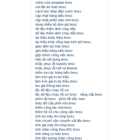
chỉnh sửa template bnsc
cài đặt dự toán bnsc
cách bóc thép điện nước bnsc
cập nhật bảng biểu bnsc
cập nhật phiên bản mới bnsc
dùng nhiều bộ đơn giá bnsc
dữ liệu thẩm định chạy tiếp
dữ liệu thẩm định chạy tiếp bnsc
dự thầu khác thkp bnsc
dự thầu khác tổng hợp kinh phí bnsc
giao diện dự toán bnsc
giới thiệu bảng biểu bnsc
gộp nhóm công việc bnsc
hiện ẩn nội dung bnsc
khắc phục lỗi loadxls bnsc
khắc phục lỗi reff và #name
kiểm tra các bảng biểu bnsc
làm tròn giá trị dự thầu
làm tròn giá trị dự thầu bnsc
lưu giá thông báo bnsc
lấy dữ liệu chạy hồ sơ
lấy dữ liệu chạy hồ sơ bnsc
nâng cấp bnsc
phím tắt bnsc
phím tắt bắc nam
thay đổi cấp phối vữa bnsc
thêm công tác mới bnsc
thêm hệ số cho công việc bnsc
tính bù máy thi công bnsc
tính chi phí vận chuyển vật liệu bnsc
tính giá máy thi công bnsc
tính nhân công theo tt01 bnsc
tính năng cơ bản bnsc
tính tiền lương nhân công bnsc