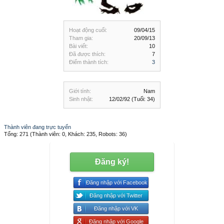
Hoạt động cuối:
09/04/15
Tham gia:
20/09/13
Bài viết:
10
Đã được thích:
7
Điểm thành tích:
3
Giới tính:
Nam
Sinh nhật:
12/02/92
(Tuổi: 34)
Thành viên đang trực tuyến
Tổng: 271 (Thành viên: 0, Khách: 235, Robots: 36)
Đăng ký!
Đăng nhập với Facebook
Đăng nhập với Twitter
Đăng nhập với VK
Đăng nhập với Google