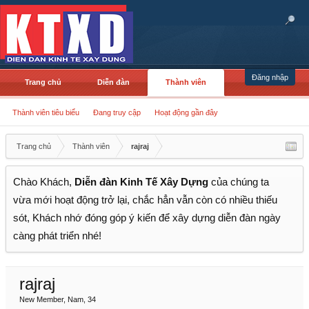
Đăng nhập
Trang chủ
Diễn đàn
Thành viên
Thành viên tiêu biểu
Đang truy cập
Hoạt động gần đây
Trang chủ
Thành viên
rajraj
Chào Khách,
Diễn đàn Kinh Tế Xây Dựng
của chúng ta
vừa mới hoạt động trở lại, chắc hẳn vẫn còn có nhiều thiếu
sót, Khách nhớ đóng góp ý kiến để xây dựng diễn đàn ngày
càng phát triển nhé!
rajraj
New Member
, Nam, 34