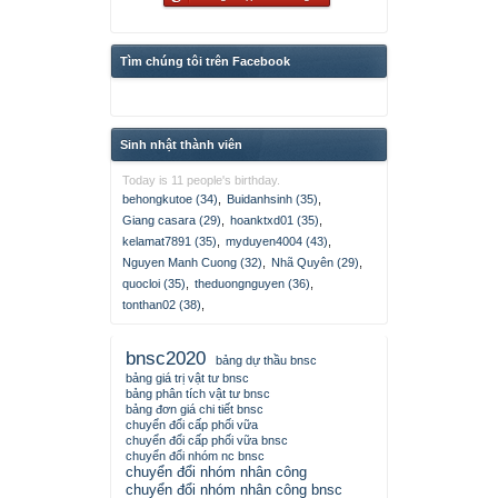
Tìm chúng tôi trên Facebook
Sinh nhật thành viên
Today is 11 people's birthday.
behongkutoe (34)
,
Buidanhsinh (35)
,
Giang casara (29)
,
hoanktxd01 (35)
,
kelamat7891 (35)
,
myduyen4004 (43)
,
Nguyen Manh Cuong (32)
,
Nhã Quyên (29)
,
quocloi (35)
,
theduongnguyen (36)
,
tonthan02 (38)
,
bnsc2020
bảng dự thầu bnsc
bảng giá trị vật tư bnsc
bảng phân tích vật tư bnsc
bảng đơn giá chi tiết bnsc
chuyển đổi cấp phối vữa
chuyển đổi cấp phối vữa bnsc
chuyển đổi nhóm nc bnsc
chuyển đổi nhóm nhân công
chuyển đổi nhóm nhân công bnsc