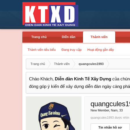
Trang chủ
Diễn đàn
Thành viên
Thành viên tiêu biểu
Đang truy cập
Hoạt động gần đây
Trang chủ
Thành viên
quangcules1993
Chào Khách,
Diễn đàn Kinh Tế Xây Dựng
của chúng
đóng góp ý kiến để xây dựng diễn đàn ngày càng phát
quangcules1
New Member
, Nam, 33
quangcules1993 được nhìn t
Tin nhắn hồ sơ