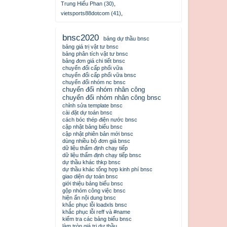
Trung Hiếu Phan (30)
,
vietsports88dotcom (41)
,
bnsc2020
bảng dự thầu bnsc
bảng giá trị vật tư bnsc
bảng phân tích vật tư bnsc
bảng đơn giá chi tiết bnsc
chuyển đổi cấp phối vữa
chuyển đổi cấp phối vữa bnsc
chuyển đổi nhóm nc bnsc
chuyển đổi nhóm nhân công
chuyển đổi nhóm nhân công bnsc
chỉnh sửa template bnsc
cài đặt dự toán bnsc
cách bóc thép điện nước bnsc
cập nhật bảng biểu bnsc
cập nhật phiên bản mới bnsc
dùng nhiều bộ đơn giá bnsc
dữ liệu thẩm định chạy tiếp
dữ liệu thẩm định chạy tiếp bnsc
dự thầu khác thkp bnsc
dự thầu khác tổng hợp kinh phí bnsc
giao diện dự toán bnsc
giới thiệu bảng biểu bnsc
gộp nhóm công việc bnsc
hiện ẩn nội dung bnsc
khắc phục lỗi loadxls bnsc
khắc phục lỗi reff và #name
kiểm tra các bảng biểu bnsc
làm tròn giá trị dự thầu