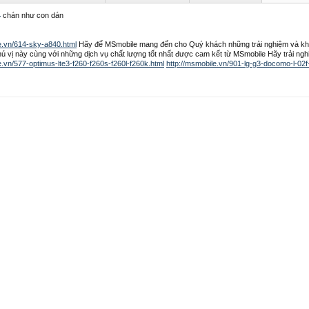
n
chán như con dán
e.vn/614-sky-a840.html
Hãy để MSmobile mang đến cho Quý khách những trải nghiệm và kh
ú vị này cùng với những dịch vụ chất lượng tốt nhất được cam kết từ MSmobile Hãy trải ngh
e.vn/577-optimus-lte3-f260-f260s-f260l-f260k.html
http://msmobile.vn/901-lg-g3-docomo-l-02f