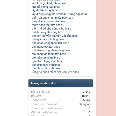
làm tròn giá trị dự thầu bnsc
lưu giá thông báo bnsc
lấy dữ liệu chạy hồ sơ
lấy dữ liệu chạy hồ sơ bnsc
nâng cấp bnsc
phím tắt bnsc
phím tắt bắc nam
thay đổi cấp phối vữa bnsc
thêm công tác mới bnsc
thêm hệ số cho công việc bnsc
tính bù máy thi công bnsc
tính chi phí vận chuyển vật liệu bnsc
tính giá máy thi công bnsc
tính nhân công theo tt01 bnsc
tính năng cơ bản bnsc
tính tiền lương nhân công bnsc
tạo công tác tổng hợp bnsc
tạo mẫu template bnsc
tạo nhiều hạng mục bnsc
tạo định mức mới bnsc
tổng hợp phím tắt bnsc
đồng bộ phần mềm diệt virut với bnsc
Thống kê diễn đàn
Đề tài thảo luận:
3,940
Bài viết:
18,942
Thành viên:
35,664
Thành viên mới nhất:
phongvui
Thành viên mới hôm nay:
0
Chủ đề mới hôm nay:
0