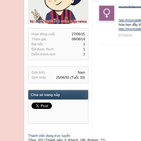
msmobilevn
http://msmobil
hứa hẹn đầy th
http://msmobil
Hoạt động cuối:
27/06/15
07/10/14
Tham gia:
08/08/14
Bài viết:
1
Đã được thích:
1
Điểm thành tích:
3
Giới tính:
Nam
Sinh nhật:
25/06/93
(Tuổi: 33)
Chia sẻ trang này
Thành viên đang trực tuyến
Tổng: 207 (Thành viên: 0, Khách: 186, Robots: 21)