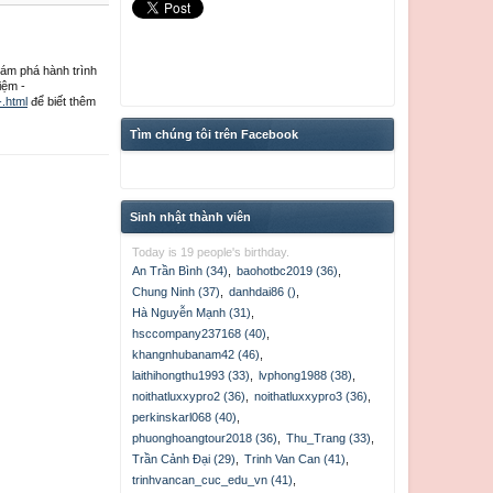
ám phá hành trình
iệm -
-.html
để biết thêm
Tìm chúng tôi trên Facebook
Sinh nhật thành viên
Today is 19 people's birthday.
An Trần Bình (34)
,
baohotbc2019 (36)
,
Chung Ninh (37)
,
danhdai86 ()
,
Hà Nguyễn Mạnh (31)
,
hsccompany237168 (40)
,
khangnhubanam42 (46)
,
laithihongthu1993 (33)
,
lvphong1988 (38)
,
noithatluxxypro2 (36)
,
noithatluxxypro3 (36)
,
perkinskarl068 (40)
,
phuonghoangtour2018 (36)
,
Thu_Trang (33)
,
Trần Cảnh Đại (29)
,
Trinh Van Can (41)
,
trinhvancan_cuc_edu_vn (41)
,