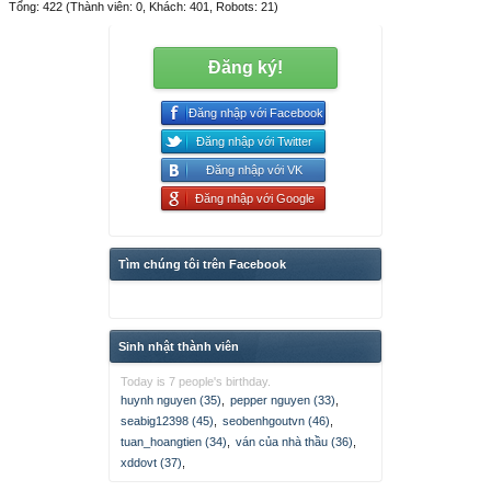
Tổng: 422 (Thành viên: 0, Khách: 401, Robots: 21)
Đăng ký!
Đăng nhập với Facebook
Đăng nhập với Twitter
Đăng nhập với VK
Đăng nhập với Google
Tìm chúng tôi trên Facebook
Sinh nhật thành viên
Today is 7 people's birthday.
huynh nguyen (35)
,
pepper nguyen (33)
,
seabig12398 (45)
,
seobenhgoutvn (46)
,
tuan_hoangtien (34)
,
ván của nhà thầu (36)
,
xddovt (37)
,