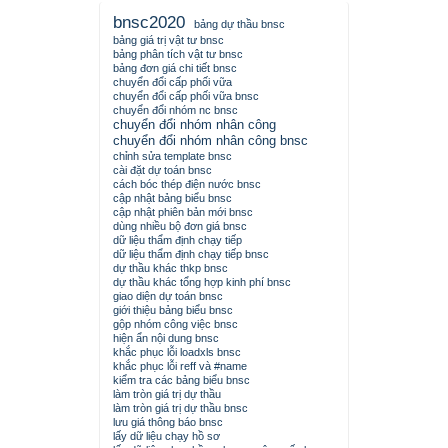
bnsc2020
bảng dự thầu bnsc
bảng giá trị vật tư bnsc
bảng phân tích vật tư bnsc
bảng đơn giá chi tiết bnsc
chuyển đổi cấp phối vữa
chuyển đổi cấp phối vữa bnsc
chuyển đổi nhóm nc bnsc
chuyển đổi nhóm nhân công
chuyển đổi nhóm nhân công bnsc
chỉnh sửa template bnsc
cài đặt dự toán bnsc
cách bóc thép điện nước bnsc
cập nhật bảng biểu bnsc
cập nhật phiên bản mới bnsc
dùng nhiều bộ đơn giá bnsc
dữ liệu thẩm định chạy tiếp
dữ liệu thẩm định chạy tiếp bnsc
dự thầu khác thkp bnsc
dự thầu khác tổng hợp kinh phí bnsc
giao diện dự toán bnsc
giới thiệu bảng biểu bnsc
gộp nhóm công việc bnsc
hiện ẩn nội dung bnsc
khắc phục lỗi loadxls bnsc
khắc phục lỗi reff và #name
kiểm tra các bảng biểu bnsc
làm tròn giá trị dự thầu
làm tròn giá trị dự thầu bnsc
lưu giá thông báo bnsc
lấy dữ liệu chạy hồ sơ