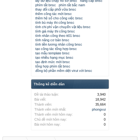
lấy dữ liệu chạy hồ sơ bnsc
nâng cấp bnsc
phím tắt bnsc
phím tắt bắc nam
thay đổi cấp phối vữa bnsc
thêm công tác mới bnsc
thêm hệ số cho công việc bnsc
tính bù máy thi công bnsc
tính chi phí vận chuyển vật liệu bnsc
tính giá máy thi công bnsc
tính nhân công theo tt01 bnsc
tính năng cơ bản bnsc
tính tiền lương nhân công bnsc
tạo công tác tổng hợp bnsc
tạo mẫu template bnsc
tạo nhiều hạng mục bnsc
tạo định mức mới bnsc
tổng hợp phím tắt bnsc
đồng bộ phần mềm diệt virut với bnsc
Thống kê diễn đàn
Đề tài thảo luận:
3,940
Bài viết:
18,942
Thành viên:
35,664
Thành viên mới nhất:
phongvui
Thành viên mới hôm nay:
0
Chủ đề mới hôm nay:
0
Bài mới hôm nay:
0