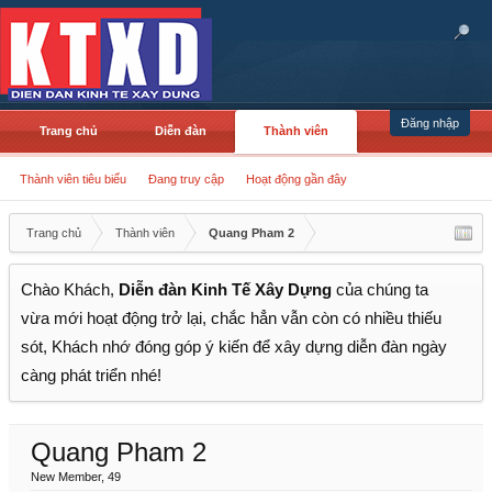
Đăng nhập
Trang chủ
Diễn đàn
Thành viên
Thành viên tiêu biểu
Đang truy cập
Hoạt động gần đây
Trang chủ
Thành viên
Quang Pham 2
Chào Khách,
Diễn đàn Kinh Tế Xây Dựng
của chúng ta
vừa mới hoạt động trở lại, chắc hẳn vẫn còn có nhiều thiếu
sót, Khách nhớ đóng góp ý kiến để xây dựng diễn đàn ngày
càng phát triển nhé!
Quang Pham 2
New Member
, 49