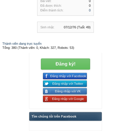
Bài viết:
0
Đã được thích:
0
Điểm thành tích:
0
Sinh nhật:
07/12/76
(Tuổi: 49)
Thành viên đang trực tuyến
Tổng: 380 (Thành viên: 0, Khách: 327, Robots: 53)
Đăng ký!
Đăng nhập với Facebook
Đăng nhập với Twitter
Đăng nhập với VK
Đăng nhập với Google
Tìm chúng tôi trên Facebook