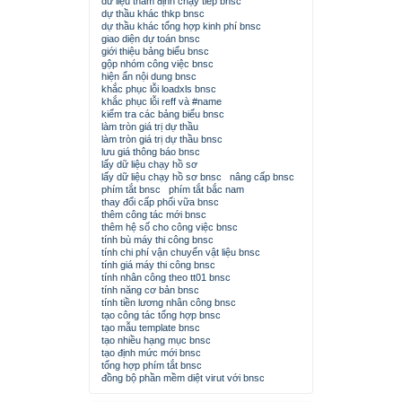
dữ liệu thẩm định chạy tiếp bnsc
dự thầu khác thkp bnsc
dự thầu khác tổng hợp kinh phí bnsc
giao diện dự toán bnsc
giới thiệu bảng biểu bnsc
gộp nhóm công việc bnsc
hiện ẩn nội dung bnsc
khắc phục lỗi loadxls bnsc
khắc phục lỗi reff và #name
kiểm tra các bảng biểu bnsc
làm tròn giá trị dự thầu
làm tròn giá trị dự thầu bnsc
lưu giá thông báo bnsc
lấy dữ liệu chạy hồ sơ
lấy dữ liệu chạy hồ sơ bnsc
nâng cấp bnsc
phím tắt bnsc
phím tắt bắc nam
thay đổi cấp phối vữa bnsc
thêm công tác mới bnsc
thêm hệ số cho công việc bnsc
tính bù máy thi công bnsc
tính chi phí vận chuyển vật liệu bnsc
tính giá máy thi công bnsc
tính nhân công theo tt01 bnsc
tính năng cơ bản bnsc
tính tiền lương nhân công bnsc
tạo công tác tổng hợp bnsc
tạo mẫu template bnsc
tạo nhiều hạng mục bnsc
tạo định mức mới bnsc
tổng hợp phím tắt bnsc
đồng bộ phần mềm diệt virut với bnsc