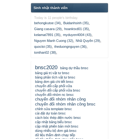
Sinh nhật thành viên
Today is 11 people's birthday.
behongkutoe (34)
,
Buidanhsinh (35)
,
Giang casara (29)
,
hoanktxd01 (35)
,
kelamat7891 (35)
,
myduyen4004 (43)
,
Nguyen Manh Cuong (32)
,
Nhã Quyên (29)
,
quocloi (35)
,
theduongnguyen (36)
,
tonthan02 (38)
,
bnsc2020
bảng dự thầu bnsc
bảng giá trị vật tư bnsc
bảng phân tích vật tư bnsc
bảng đơn giá chi tiết bnsc
chuyển đổi cấp phối vữa
chuyển đổi cấp phối vữa bnsc
chuyển đổi nhóm nc bnsc
chuyển đổi nhóm nhân công
chuyển đổi nhóm nhân công bnsc
chỉnh sửa template bnsc
cài đặt dự toán bnsc
cách bóc thép điện nước bnsc
cập nhật bảng biểu bnsc
cập nhật phiên bản mới bnsc
dùng nhiều bộ đơn giá bnsc
dữ liệu thẩm định chạy tiếp