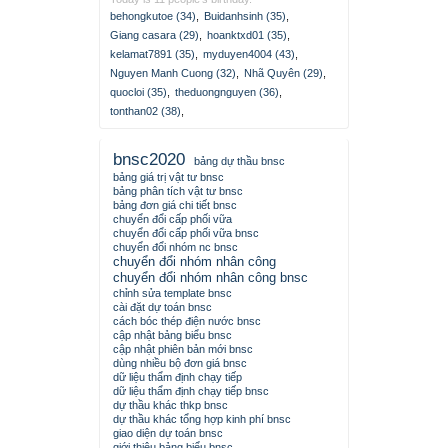
behongkutoe (34)
,
Buidanhsinh (35)
,
Giang casara (29)
,
hoanktxd01 (35)
,
kelamat7891 (35)
,
myduyen4004 (43)
,
Nguyen Manh Cuong (32)
,
Nhã Quyên (29)
,
quocloi (35)
,
theduongnguyen (36)
,
tonthan02 (38)
,
bnsc2020
bảng dự thầu bnsc
bảng giá trị vật tư bnsc
bảng phân tích vật tư bnsc
bảng đơn giá chi tiết bnsc
chuyển đổi cấp phối vữa
chuyển đổi cấp phối vữa bnsc
chuyển đổi nhóm nc bnsc
chuyển đổi nhóm nhân công
chuyển đổi nhóm nhân công bnsc
chỉnh sửa template bnsc
cài đặt dự toán bnsc
cách bóc thép điện nước bnsc
cập nhật bảng biểu bnsc
cập nhật phiên bản mới bnsc
dùng nhiều bộ đơn giá bnsc
dữ liệu thẩm định chạy tiếp
dữ liệu thẩm định chạy tiếp bnsc
dự thầu khác thkp bnsc
dự thầu khác tổng hợp kinh phí bnsc
giao diện dự toán bnsc
giới thiệu bảng biểu bnsc