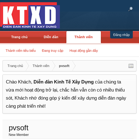
Đăng nhập
Trang chủ
Diễn đàn
Thành viên
Thành viên tiêu biểu
Đang truy cập
Hoạt động gần đây
Trang chủ
Thành viên
pvsoft
Chào Khách,
Diễn đàn Kinh Tế Xây Dựng
của chúng ta
vừa mới hoạt động trở lại, chắc hẳn vẫn còn có nhiều thiếu
sót, Khách nhớ đóng góp ý kiến để xây dựng diễn đàn ngày
càng phát triển nhé!
pvsoft
New Member