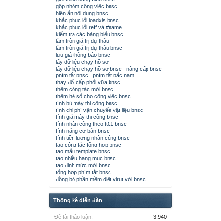
gộp nhóm công việc bnsc
hiện ẩn nội dung bnsc
khắc phục lỗi loadxls bnsc
khắc phục lỗi reff và #name
kiểm tra các bảng biểu bnsc
làm tròn giá trị dự thầu
làm tròn giá trị dự thầu bnsc
lưu giá thông báo bnsc
lấy dữ liệu chạy hồ sơ
lấy dữ liệu chạy hồ sơ bnsc
nâng cấp bnsc
phím tắt bnsc
phím tắt bắc nam
thay đổi cấp phối vữa bnsc
thêm công tác mới bnsc
thêm hệ số cho công việc bnsc
tính bù máy thi công bnsc
tính chi phí vận chuyển vật liệu bnsc
tính giá máy thi công bnsc
tính nhân công theo tt01 bnsc
tính năng cơ bản bnsc
tính tiền lương nhân công bnsc
tạo công tác tổng hợp bnsc
tạo mẫu template bnsc
tạo nhiều hạng mục bnsc
tạo định mức mới bnsc
tổng hợp phím tắt bnsc
đồng bộ phần mềm diệt virut với bnsc
Thống kê diễn đàn
Đề tài thảo luận:
3,940