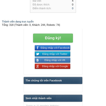
Bài viết:
4
Đã được thích:
0
Điểm thành tích:
0
Thành viên đang trực tuyến
Tổng: 318 (Thành viên: 0, Khách: 244, Robots: 74)
Đăng ký!
Đăng nhập với Facebook
Đăng nhập với Twitter
Đăng nhập với VK
Đăng nhập với Google
Tìm chúng tôi trên Facebook
Sinh nhật thành viên
Today is 11 people's birthday.