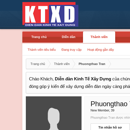
Trang chủ
Diễn đàn
Thành viên
Thành viên tiêu biểu
Đang truy cập
Hoạt động gần đây
Trang chủ
Thành viên
Phuongthao Tran
Chào Khách,
Diễn đàn Kinh Tế Xây Dựng
của chúng
đóng góp ý kiến để xây dựng diễn đàn ngày càng phát
Phuongthao 
New Member
, 39
Phuongthao Tran được nhìn 
Tin nhắn hồ sơ