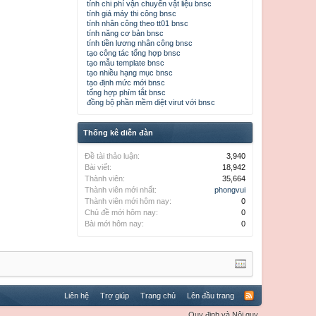
tính chi phí vận chuyển vật liệu bnsc
tính giá máy thi công bnsc
tính nhân công theo tt01 bnsc
tính năng cơ bản bnsc
tính tiền lương nhân công bnsc
tạo công tác tổng hợp bnsc
tạo mẫu template bnsc
tạo nhiều hạng mục bnsc
tạo định mức mới bnsc
tổng hợp phím tắt bnsc
đồng bộ phần mềm diệt virut với bnsc
Thống kê diễn đàn
Đề tài thảo luận:
3,940
Bài viết:
18,942
Thành viên:
35,664
Thành viên mới nhất:
phongvui
Thành viên mới hôm nay:
0
Chủ đề mới hôm nay:
0
Bài mới hôm nay:
0
Liên hệ
Trợ giúp
Trang chủ
Lên đầu trang
Quy định và Nội quy