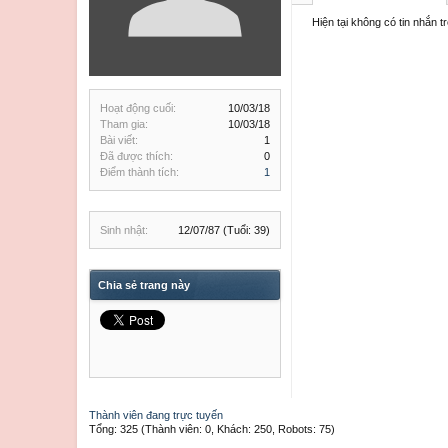
Hiện tại không có tin nhắn 
Hoạt động cuối:
10/03/18
Tham gia:
10/03/18
Bài viết:
1
Đã được thích:
0
Điểm thành tích:
1
Sinh nhật:
12/07/87
(Tuổi: 39)
Chia sẻ trang này
Thành viên đang trực tuyến
Tổng: 325 (Thành viên: 0, Khách: 250, Robots: 75)