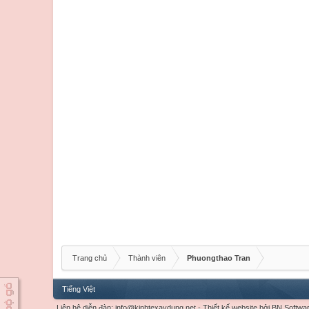
Trang chủ
Thành viên
Phuongthao Tran
Tiếng Việt
Liên hệ diễn đàn:
info@kinhtexaydung.net
-
Thiết kế website
bởi
BN Softwa