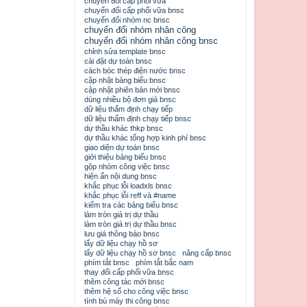
chuyển đổi cấp phối vữa
chuyển đổi cấp phối vữa bnsc
chuyển đổi nhóm nc bnsc
chuyển đổi nhóm nhân công
chuyển đổi nhóm nhân công bnsc
chỉnh sửa template bnsc
cài đặt dự toán bnsc
cách bóc thép điện nước bnsc
cập nhật bảng biểu bnsc
cập nhật phiên bản mới bnsc
dùng nhiều bộ đơn giá bnsc
dữ liệu thẩm định chạy tiếp
dữ liệu thẩm định chạy tiếp bnsc
dự thầu khác thkp bnsc
dự thầu khác tổng hợp kinh phí bnsc
giao diện dự toán bnsc
giới thiệu bảng biểu bnsc
gộp nhóm công việc bnsc
hiện ẩn nội dung bnsc
khắc phục lỗi loadxls bnsc
khắc phục lỗi reff và #name
kiểm tra các bảng biểu bnsc
làm tròn giá trị dự thầu
làm tròn giá trị dự thầu bnsc
lưu giá thông báo bnsc
lấy dữ liệu chạy hồ sơ
lấy dữ liệu chạy hồ sơ bnsc
nâng cấp bnsc
phím tắt bnsc
phím tắt bắc nam
thay đổi cấp phối vữa bnsc
thêm công tác mới bnsc
thêm hệ số cho công việc bnsc
tính bù máy thi công bnsc