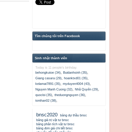
Tìm chúng tôi trên Facebook
Sinh nhật thành viên
Today is 11 people's birthday.
behongkutoe (34)
,
Buidanhsinh (35)
,
Giang casara (29)
,
hoanktxd01 (35)
,
kelamat7891 (35)
,
myduyen4004 (43)
,
Nguyen Manh Cuong (32)
,
Nhã Quyên (29)
,
quocloi (35)
,
theduongnguyen (36)
,
tonthan02 (38)
,
bnsc2020
bảng dự thầu bnsc
bảng giá trị vật tư bnsc
bảng phân tích vật tư bnsc
bảng đơn giá chi tiết bnsc