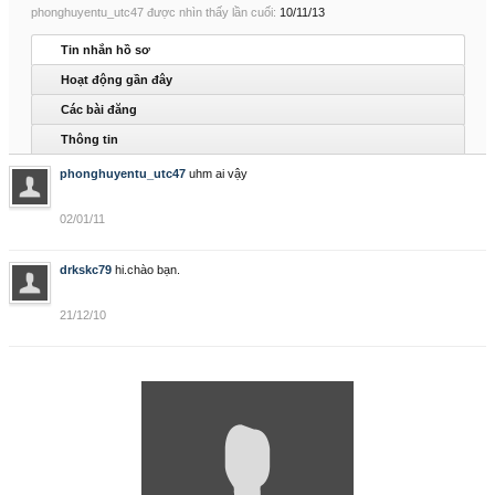
phonghuyentu_utc47 được nhìn thấy lần cuối:
10/11/13
Tin nhắn hồ sơ
Hoạt động gần đây
Các bài đăng
Thông tin
phonghuyentu_utc47
uhm ai vậy
02/01/11
drkskc79
hi.chào bạn.
21/12/10