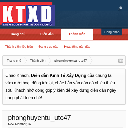
Đăng nhập
Trang chủ
Diễn đàn
Thành viên
Thành viên tiêu biểu
Đang truy cập
Hoạt động gần đây
Trang chủ
Thành viên
phonghuyentu_utc47
Chào Khách,
Diễn đàn Kinh Tế Xây Dựng
của chúng ta
vừa mới hoạt động trở lại, chắc hẳn vẫn còn có nhiều thiếu
sót, Khách nhớ đóng góp ý kiến để xây dựng diễn đàn ngày
càng phát triển nhé!
phonghuyentu_utc47
New Member
, 37