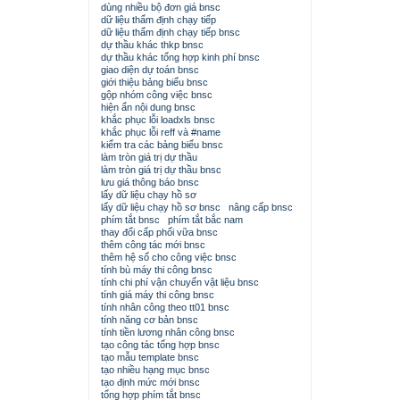
dùng nhiều bộ đơn giá bnsc
dữ liệu thẩm định chạy tiếp
dữ liệu thẩm định chạy tiếp bnsc
dự thầu khác thkp bnsc
dự thầu khác tổng hợp kinh phí bnsc
giao diện dự toán bnsc
giới thiệu bảng biểu bnsc
gộp nhóm công việc bnsc
hiện ẩn nội dung bnsc
khắc phục lỗi loadxls bnsc
khắc phục lỗi reff và #name
kiểm tra các bảng biểu bnsc
làm tròn giá trị dự thầu
làm tròn giá trị dự thầu bnsc
lưu giá thông báo bnsc
lấy dữ liệu chạy hồ sơ
lấy dữ liệu chạy hồ sơ bnsc
nâng cấp bnsc
phím tắt bnsc
phím tắt bắc nam
thay đổi cấp phối vữa bnsc
thêm công tác mới bnsc
thêm hệ số cho công việc bnsc
tính bù máy thi công bnsc
tính chi phí vận chuyển vật liệu bnsc
tính giá máy thi công bnsc
tính nhân công theo tt01 bnsc
tính năng cơ bản bnsc
tính tiền lương nhân công bnsc
tạo công tác tổng hợp bnsc
tạo mẫu template bnsc
tạo nhiều hạng mục bnsc
tạo định mức mới bnsc
tổng hợp phím tắt bnsc