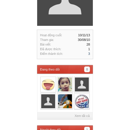
Hoạt động cuối:
10/11/13
Tham gia:
30/08/10
Bài viết:
28
Đã được thích:
1
Điểm thành tích:
3
Đang theo dõi
8
Xem tất cả
Người theo dõi
1