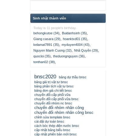
Sinh nhật thành viên
Today is 11 people's birthday.
behongkutoe (34)
,
Buidanhsinh (35)
,
Giang casara (29)
,
hoanktxd01 (35)
,
kelamat7891 (35)
,
myduyen4004 (43)
,
Nguyen Manh Cuong (32)
,
Nhã Quyên (29)
,
quocloi (35)
,
theduongnguyen (36)
,
tonthan02 (38)
,
bnsc2020
bảng dự thầu bnsc
bảng giá trị vật tư bnsc
bảng phân tích vật tư bnsc
bảng đơn giá chi tiết bnsc
chuyển đổi cấp phối vữa
chuyển đổi cấp phối vữa bnsc
chuyển đổi nhóm nc bnsc
chuyển đổi nhóm nhân công
chuyển đổi nhóm nhân công bnsc
chỉnh sửa template bnsc
cài đặt dự toán bnsc
cách bóc thép điện nước bnsc
cập nhật bảng biểu bnsc
cập nhật phiên bản mới bnsc