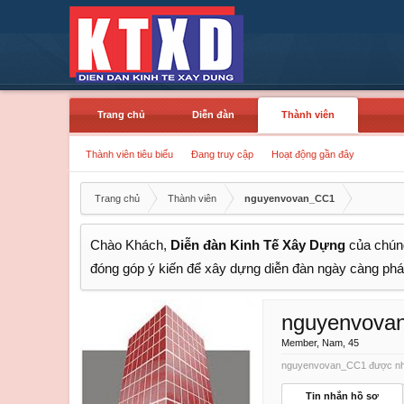
Trang chủ
Diễn đàn
Thành viên
Thành viên tiêu biểu
Đang truy cập
Hoạt động gần đây
Trang chủ
Thành viên
nguyenvovan_CC1
Chào Khách,
Diễn đàn Kinh Tế Xây Dựng
của chúng
đóng góp ý kiến để xây dựng diễn đàn ngày càng phát
nguyenvova
Member
, Nam, 45
nguyenvovan_CC1 được nhìn
Tin nhắn hồ sơ