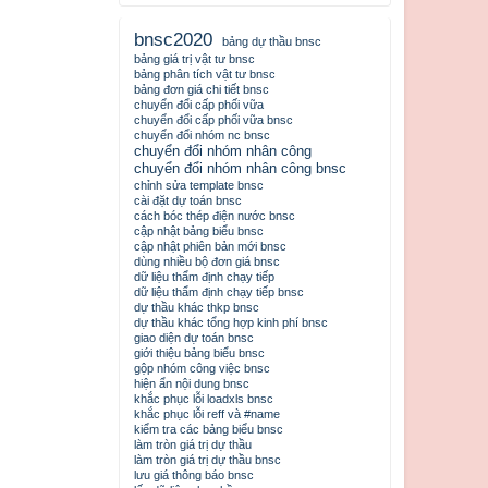
bnsc2020
bảng dự thầu bnsc
bảng giá trị vật tư bnsc
bảng phân tích vật tư bnsc
bảng đơn giá chi tiết bnsc
chuyển đổi cấp phối vữa
chuyển đổi cấp phối vữa bnsc
chuyển đổi nhóm nc bnsc
chuyển đổi nhóm nhân công
chuyển đổi nhóm nhân công bnsc
chỉnh sửa template bnsc
cài đặt dự toán bnsc
cách bóc thép điện nước bnsc
cập nhật bảng biểu bnsc
cập nhật phiên bản mới bnsc
dùng nhiều bộ đơn giá bnsc
dữ liệu thẩm định chạy tiếp
dữ liệu thẩm định chạy tiếp bnsc
dự thầu khác thkp bnsc
dự thầu khác tổng hợp kinh phí bnsc
giao diện dự toán bnsc
giới thiệu bảng biểu bnsc
gộp nhóm công việc bnsc
hiện ẩn nội dung bnsc
khắc phục lỗi loadxls bnsc
khắc phục lỗi reff và #name
kiểm tra các bảng biểu bnsc
làm tròn giá trị dự thầu
làm tròn giá trị dự thầu bnsc
lưu giá thông báo bnsc