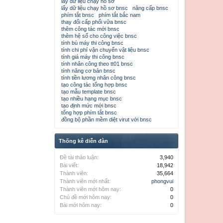
lấy dữ liệu chạy hồ sơ
lấy dữ liệu chạy hồ sơ bnsc
nâng cấp bnsc
phím tắt bnsc
phím tắt bắc nam
thay đổi cấp phối vữa bnsc
thêm công tác mới bnsc
thêm hệ số cho công việc bnsc
tính bù máy thi công bnsc
tính chi phí vận chuyển vật liệu bnsc
tính giá máy thi công bnsc
tính nhân công theo tt01 bnsc
tính năng cơ bản bnsc
tính tiền lương nhân công bnsc
tạo công tác tổng hợp bnsc
tạo mẫu template bnsc
tạo nhiều hạng mục bnsc
tạo định mức mới bnsc
tổng hợp phím tắt bnsc
đồng bộ phần mềm diệt virut với bnsc
Thống kê diễn đàn
Đề tài thảo luận:
3,940
Bài viết:
18,942
Thành viên:
35,664
Thành viên mới nhất:
phongvui
Thành viên mới hôm nay:
0
Chủ đề mới hôm nay:
0
Bài mới hôm nay:
0