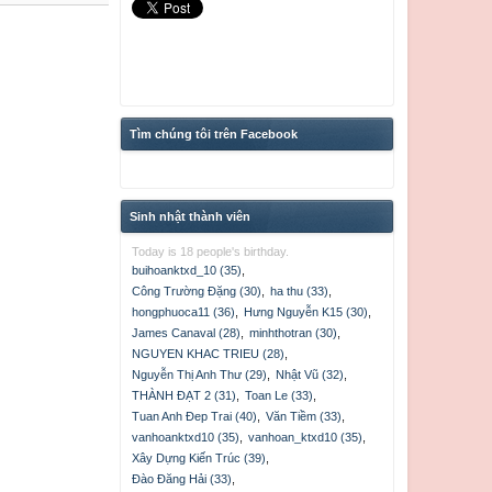
Tìm chúng tôi trên Facebook
Sinh nhật thành viên
Today is 18 people's birthday.
buihoanktxd_10 (35)
,
Công Trường Đặng (30)
,
ha thu (33)
,
hongphuoca11 (36)
,
Hưng Nguyễn K15 (30)
,
James Canaval (28)
,
minhthotran (30)
,
NGUYEN KHAC TRIEU (28)
,
Nguyễn Thị Anh Thư (29)
,
Nhật Vũ (32)
,
THÀNH ĐẠT 2 (31)
,
Toan Le (33)
,
Tuan Anh Đep Trai (40)
,
Văn Tiềm (33)
,
vanhoanktxd10 (35)
,
vanhoan_ktxd10 (35)
,
Xây Dựng Kiến Trúc (39)
,
Đào Đăng Hải (33)
,