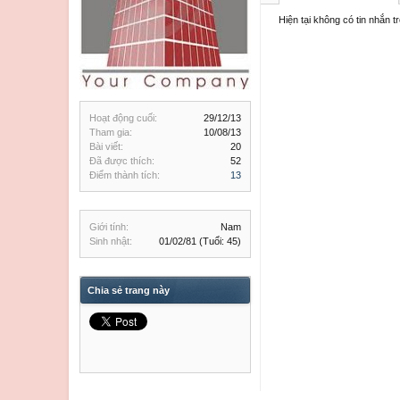
Hiện tại không có tin nhắn
Hoạt động cuối:
29/12/13
Tham gia:
10/08/13
Bài viết:
20
Đã được thích:
52
Điểm thành tích:
13
Giới tính:
Nam
Sinh nhật:
01/02/81
(Tuổi: 45)
Chia sẻ trang này