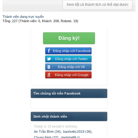
Xem tất cả thành tích có thể đạt được
Thành viên đang trực tuyến
Tổng: 227 (Thành viên: 0, Khách: 208, Robots: 19)
Đăng ký!
Đăng nhập với Facebook
Đăng nhập với Twitter
Đăng nhập với VK
Đăng nhập với Google
Tìm chúng tôi trên Facebook
Sinh nhật thành viên
Today is 19 people's birthday.
An Trần Bình (34)
,
baohotbc2019 (36)
,
Chung Ninh (37)
,
danhdai86 ()
,