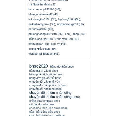
Hà Nguyễn Mạnh (31)
,
hsccompany237168 (40)
,
khangnhubanam42 (46)
,
laithihongthu1993 (33)
,
lvphong1988 (38)
,
noithatluxxypro2 (36)
,
noithatluxxypro3 (36)
,
perkinskarl068 (40)
,
phuonghoangtour2018 (36)
,
Thu_Trang (33)
,
Trần Cảnh Đại (29)
,
Trinh Van Can (41)
,
trinhvancan_cuc_edu_vn (41)
,
Trung Hiếu Phan (30)
,
vietsports88dotcom (41)
,
bnsc2020
bảng dự thầu bnsc
bảng giá trị vật tư bnsc
bảng phân tích vật tư bnsc
bảng đơn giá chi tiết bnsc
chuyển đổi cấp phối vữa
chuyển đổi cấp phối vữa bnsc
chuyển đổi nhóm nc bnsc
chuyển đổi nhóm nhân công
chuyển đổi nhóm nhân công bnsc
chỉnh sửa template bnsc
cài đặt dự toán bnsc
cách bóc thép điện nước bnsc
cập nhật bảng biểu bnsc
cập nhật phiên bản mới bnsc