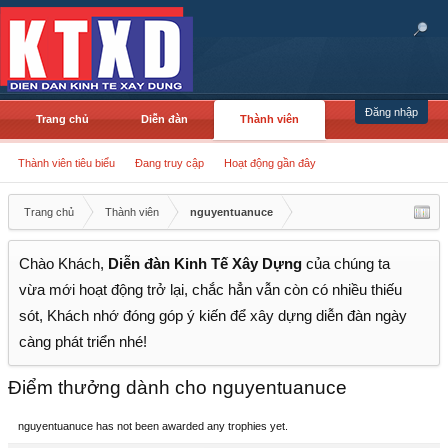
Đăng nhập
Trang chủ
Diễn đàn
Thành viên
Thành viên tiêu biểu
Đang truy cập
Hoạt động gần đây
Trang chủ
Thành viên
nguyentuanuce
Chào Khách,
Diễn đàn Kinh Tế Xây Dựng
của chúng ta
vừa mới hoạt động trở lại, chắc hẳn vẫn còn có nhiều thiếu
sót, Khách nhớ đóng góp ý kiến để xây dựng diễn đàn ngày
càng phát triển nhé!
Điểm thưởng dành cho nguyentuanuce
nguyentuanuce has not been awarded any trophies yet.