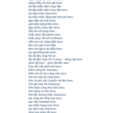
dùng nhiều bộ đơn giá bnsc
dữ liệu thẩm định chạy tiếp
dữ liệu thẩm định chạy tiếp bnsc
dự thầu khác thkp bnsc
dự thầu khác tổng hợp kinh phí bnsc
giao diện dự toán bnsc
giới thiệu bảng biểu bnsc
gộp nhóm công việc bnsc
hiện ẩn nội dung bnsc
khắc phục lỗi loadxls bnsc
khắc phục lỗi reff và #name
kiểm tra các bảng biểu bnsc
làm tròn giá trị dự thầu
làm tròn giá trị dự thầu bnsc
lưu giá thông báo bnsc
lấy dữ liệu chạy hồ sơ
lấy dữ liệu chạy hồ sơ bnsc
nâng cấp bnsc
phím tắt bnsc
phím tắt bắc nam
thay đổi cấp phối vữa bnsc
thêm công tác mới bnsc
thêm hệ số cho công việc bnsc
tính bù máy thi công bnsc
tính chi phí vận chuyển vật liệu bnsc
tính giá máy thi công bnsc
tính nhân công theo tt01 bnsc
tính năng cơ bản bnsc
tính tiền lương nhân công bnsc
tạo công tác tổng hợp bnsc
tạo mẫu template bnsc
tạo nhiều hạng mục bnsc
tạo định mức mới bnsc
tổng hợp phím tắt bnsc