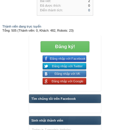
Bài viết:
2
Đã được thích:
0
Điểm thành tích:
0
Thành viên đang trực tuyến
Tổng: 505 (Thành viên: 0, Khách: 482, Robots: 23)
Đăng ký!
Đăng nhập với Facebook
Đăng nhập với Twitter
Đăng nhập với VK
Đăng nhập với Google
Tìm chúng tôi trên Facebook
Sinh nhật thành viên
Today is 7 people's birthday.