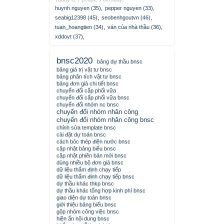
huynh nguyen (35)
,
pepper nguyen (33)
,
seabig12398 (45)
,
seobenhgoutvn (46)
,
tuan_hoangtien (34)
,
ván của nhà thầu (36)
,
xddovt (37)
,
bnsc2020
bảng dự thầu bnsc
bảng giá trị vật tư bnsc
bảng phân tích vật tư bnsc
bảng đơn giá chi tiết bnsc
chuyển đổi cấp phối vữa
chuyển đổi cấp phối vữa bnsc
chuyển đổi nhóm nc bnsc
chuyển đổi nhóm nhân công
chuyển đổi nhóm nhân công bnsc
chỉnh sửa template bnsc
cài đặt dự toán bnsc
cách bóc thép điện nước bnsc
cập nhật bảng biểu bnsc
cập nhật phiên bản mới bnsc
dùng nhiều bộ đơn giá bnsc
dữ liệu thẩm định chạy tiếp
dữ liệu thẩm định chạy tiếp bnsc
dự thầu khác thkp bnsc
dự thầu khác tổng hợp kinh phí bnsc
giao diện dự toán bnsc
giới thiệu bảng biểu bnsc
gộp nhóm công việc bnsc
hiện ẩn nội dung bnsc