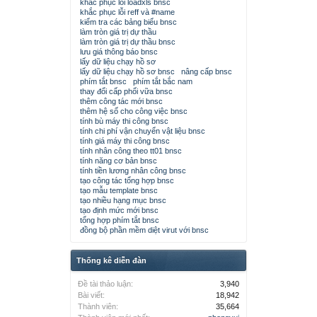
khắc phục lỗi loadxls bnsc
khắc phục lỗi reff và #name
kiểm tra các bảng biểu bnsc
làm tròn giá trị dự thầu
làm tròn giá trị dự thầu bnsc
lưu giá thông báo bnsc
lấy dữ liệu chạy hồ sơ
lấy dữ liệu chạy hồ sơ bnsc
nâng cấp bnsc
phím tắt bnsc
phím tắt bắc nam
thay đổi cấp phối vữa bnsc
thêm công tác mới bnsc
thêm hệ số cho công việc bnsc
tính bù máy thi công bnsc
tính chi phí vận chuyển vật liệu bnsc
tính giá máy thi công bnsc
tính nhân công theo tt01 bnsc
tính năng cơ bản bnsc
tính tiền lương nhân công bnsc
tạo công tác tổng hợp bnsc
tạo mẫu template bnsc
tạo nhiều hạng mục bnsc
tạo định mức mới bnsc
tổng hợp phím tắt bnsc
đồng bộ phần mềm diệt virut với bnsc
Thống kê diễn đàn
Đề tài thảo luận:
3,940
Bài viết:
18,942
Thành viên:
35,664