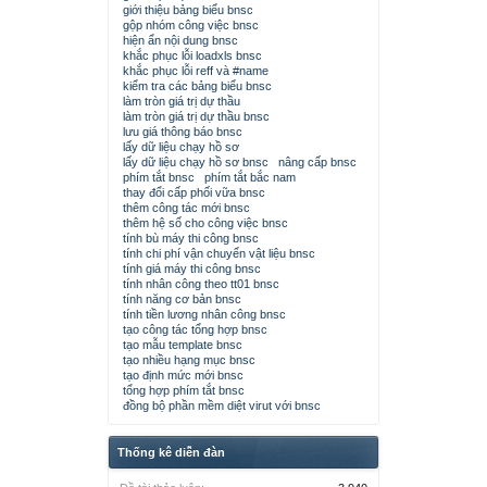
giới thiệu bảng biểu bnsc
gộp nhóm công việc bnsc
hiện ẩn nội dung bnsc
khắc phục lỗi loadxls bnsc
khắc phục lỗi reff và #name
kiểm tra các bảng biểu bnsc
làm tròn giá trị dự thầu
làm tròn giá trị dự thầu bnsc
lưu giá thông báo bnsc
lấy dữ liệu chạy hồ sơ
lấy dữ liệu chạy hồ sơ bnsc
nâng cấp bnsc
phím tắt bnsc
phím tắt bắc nam
thay đổi cấp phối vữa bnsc
thêm công tác mới bnsc
thêm hệ số cho công việc bnsc
tính bù máy thi công bnsc
tính chi phí vận chuyển vật liệu bnsc
tính giá máy thi công bnsc
tính nhân công theo tt01 bnsc
tính năng cơ bản bnsc
tính tiền lương nhân công bnsc
tạo công tác tổng hợp bnsc
tạo mẫu template bnsc
tạo nhiều hạng mục bnsc
tạo định mức mới bnsc
tổng hợp phím tắt bnsc
đồng bộ phần mềm diệt virut với bnsc
Thống kê diễn đàn