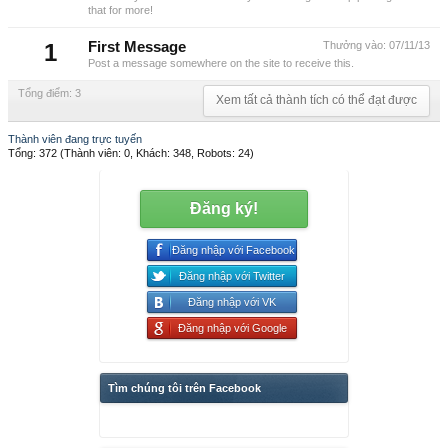
that for more!
1
First Message
Thưởng vào:
07/11/13
Post a message somewhere on the site to receive this.
Tổng điểm: 3
Xem tất cả thành tích có thể đạt được
Thành viên đang trực tuyến
Tổng: 372 (Thành viên: 0, Khách: 348, Robots: 24)
Đăng ký!
Đăng nhập với Facebook
Đăng nhập với Twitter
Đăng nhập với VK
Đăng nhập với Google
Tìm chúng tôi trên Facebook