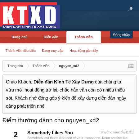
Đăng nhập
Trang chủ
Diễn đàn
Thành viên
Thành viên tiêu biểu
Đang truy cập
Hoạt động gần đây
Trang chủ
Thành viên
nguyen_xd2
Chào Khách,
Diễn đàn Kinh Tế Xây Dựng
của chúng ta
vừa mới hoạt động trở lại, chắc hẳn vẫn còn có nhiều thiếu
sót, Khách nhớ đóng góp ý kiến để xây dựng diễn đàn ngày
càng phát triển nhé!
Điểm thưởng dành cho nguyen_xd2
2
Somebody Likes You
Thưởng vào:
07/11/13
Somebody out there liked one of your messages. Keep posting like