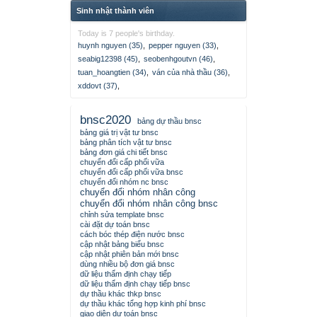
Sinh nhật thành viên
Today is 7 people's birthday.
huynh nguyen (35)
,
pepper nguyen (33)
,
seabig12398 (45)
,
seobenhgoutvn (46)
,
tuan_hoangtien (34)
,
ván của nhà thầu (36)
,
xddovt (37)
,
bnsc2020
bảng dự thầu bnsc
bảng giá trị vật tư bnsc
bảng phân tích vật tư bnsc
bảng đơn giá chi tiết bnsc
chuyển đổi cấp phối vữa
chuyển đổi cấp phối vữa bnsc
chuyển đổi nhóm nc bnsc
chuyển đổi nhóm nhân công
chuyển đổi nhóm nhân công bnsc
chỉnh sửa template bnsc
cài đặt dự toán bnsc
cách bóc thép điện nước bnsc
cập nhật bảng biểu bnsc
cập nhật phiên bản mới bnsc
dùng nhiều bộ đơn giá bnsc
dữ liệu thẩm định chạy tiếp
dữ liệu thẩm định chạy tiếp bnsc
dự thầu khác thkp bnsc
dự thầu khác tổng hợp kinh phí bnsc
giao diện dự toán bnsc