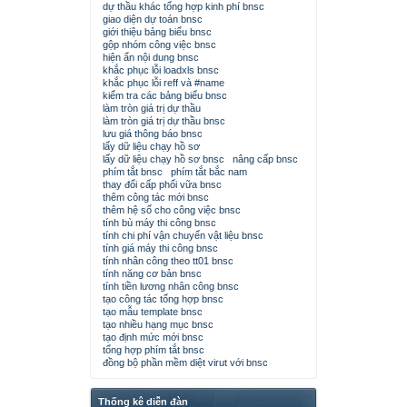
dự thầu khác tổng hợp kinh phí bnsc
giao diện dự toán bnsc
giới thiệu bảng biểu bnsc
gộp nhóm công việc bnsc
hiện ẩn nội dung bnsc
khắc phục lỗi loadxls bnsc
khắc phục lỗi reff và #name
kiểm tra các bảng biểu bnsc
làm tròn giá trị dự thầu
làm tròn giá trị dự thầu bnsc
lưu giá thông báo bnsc
lấy dữ liệu chạy hồ sơ
lấy dữ liệu chạy hồ sơ bnsc
nâng cấp bnsc
phím tắt bnsc
phím tắt bắc nam
thay đổi cấp phối vữa bnsc
thêm công tác mới bnsc
thêm hệ số cho công việc bnsc
tính bù máy thi công bnsc
tính chi phí vận chuyển vật liệu bnsc
tính giá máy thi công bnsc
tính nhân công theo tt01 bnsc
tính năng cơ bản bnsc
tính tiền lương nhân công bnsc
tạo công tác tổng hợp bnsc
tạo mẫu template bnsc
tạo nhiều hạng mục bnsc
tạo định mức mới bnsc
tổng hợp phím tắt bnsc
đồng bộ phần mềm diệt virut với bnsc
Thống kê diễn đàn