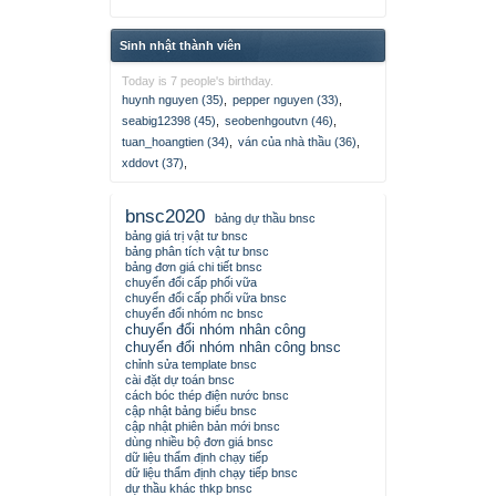
Sinh nhật thành viên
Today is 7 people's birthday.
huynh nguyen (35)
,
pepper nguyen (33)
,
seabig12398 (45)
,
seobenhgoutvn (46)
,
tuan_hoangtien (34)
,
ván của nhà thầu (36)
,
xddovt (37)
,
bnsc2020
bảng dự thầu bnsc
bảng giá trị vật tư bnsc
bảng phân tích vật tư bnsc
bảng đơn giá chi tiết bnsc
chuyển đổi cấp phối vữa
chuyển đổi cấp phối vữa bnsc
chuyển đổi nhóm nc bnsc
chuyển đổi nhóm nhân công
chuyển đổi nhóm nhân công bnsc
chỉnh sửa template bnsc
cài đặt dự toán bnsc
cách bóc thép điện nước bnsc
cập nhật bảng biểu bnsc
cập nhật phiên bản mới bnsc
dùng nhiều bộ đơn giá bnsc
dữ liệu thẩm định chạy tiếp
dữ liệu thẩm định chạy tiếp bnsc
dự thầu khác thkp bnsc