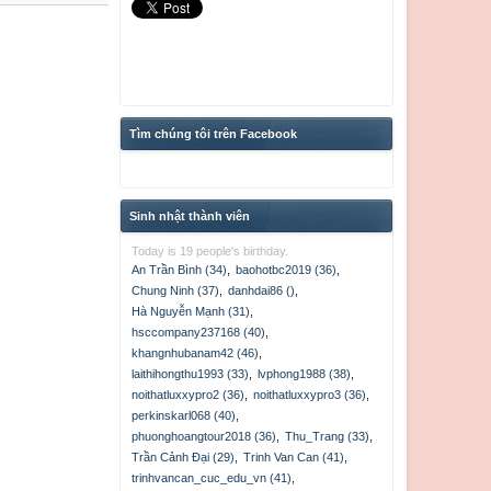
Tìm chúng tôi trên Facebook
Sinh nhật thành viên
Today is 19 people's birthday.
An Trần Bình (34)
,
baohotbc2019 (36)
,
Chung Ninh (37)
,
danhdai86 ()
,
Hà Nguyễn Mạnh (31)
,
hsccompany237168 (40)
,
khangnhubanam42 (46)
,
laithihongthu1993 (33)
,
lvphong1988 (38)
,
noithatluxxypro2 (36)
,
noithatluxxypro3 (36)
,
perkinskarl068 (40)
,
phuonghoangtour2018 (36)
,
Thu_Trang (33)
,
Trần Cảnh Đại (29)
,
Trinh Van Can (41)
,
trinhvancan_cuc_edu_vn (41)
,