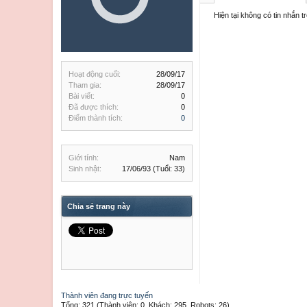
Hiện tại không có tin nhắn
Hoạt động cuối:
28/09/17
Tham gia:
28/09/17
Bài viết:
0
Đã được thích:
0
Điểm thành tích:
0
Giới tính:
Nam
Sinh nhật:
17/06/93
(Tuổi: 33)
Chia sẻ trang này
Thành viên đang trực tuyến
Tổng: 321 (Thành viên: 0, Khách: 295, Robots: 26)