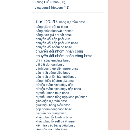
Trung Hiếu Phan (30)
,
vietsports88dotcom (41)
,
bnsc2020
bảng dự thầu bnsc
bảng giá trị vật tư bnsc
bảng phân tích vật tư bnsc
bảng đơn giá chi tiết bnsc
chuyển đổi cấp phối vữa
chuyển đổi cấp phối vữa bnsc
chuyển đổi nhóm nc bnsc
chuyển đổi nhóm nhân công
chuyển đổi nhóm nhân công bnsc
chỉnh sửa template bnsc
cài đặt dự toán bnsc
cách bóc thép điện nước bnsc
cập nhật bảng biểu bnsc
cập nhật phiên bản mới bnsc
dùng nhiều bộ đơn giá bnsc
dữ liệu thẩm định chạy tiếp
dữ liệu thẩm định chạy tiếp bnsc
dự thầu khác thkp bnsc
dự thầu khác tổng hợp kinh phí bnsc
giao diện dự toán bnsc
giới thiệu bảng biểu bnsc
gộp nhóm công việc bnsc
hiện ẩn nội dung bnsc
khắc phục lỗi loadxls bnsc
khắc phục lỗi reff và #name
kiểm tra các bảng biểu bnsc
làm tròn giá trị dự thầu