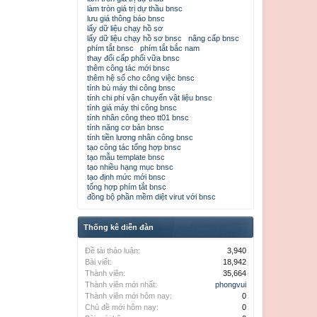
làm tròn giá trị dự thầu bnsc
lưu giá thông báo bnsc
lấy dữ liệu chạy hồ sơ
lấy dữ liệu chạy hồ sơ bnsc
nâng cấp bnsc
phím tắt bnsc
phím tắt bắc nam
thay đổi cấp phối vữa bnsc
thêm công tác mới bnsc
thêm hệ số cho công việc bnsc
tính bù máy thi công bnsc
tính chi phí vận chuyển vật liệu bnsc
tính giá máy thi công bnsc
tính nhân công theo tt01 bnsc
tính năng cơ bản bnsc
tính tiền lương nhân công bnsc
tạo công tác tổng hợp bnsc
tạo mẫu template bnsc
tạo nhiều hạng mục bnsc
tạo định mức mới bnsc
tổng hợp phím tắt bnsc
đồng bộ phần mềm diệt virut với bnsc
Thống kê diễn đàn
Đề tài thảo luận:
3,940
Bài viết:
18,942
Thành viên:
35,664
Thành viên mới nhất:
phongvui
Thành viên mới hôm nay:
0
Chủ đề mới hôm nay:
0