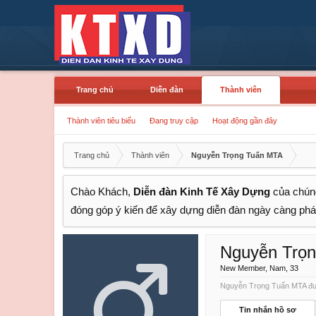
Trang chủ
Diễn đàn
Thành viên
Thành viên tiêu biểu
Đang truy cập
Hoạt động gần đây
Trang chủ
Thành viên
Nguyễn Trọng Tuấn MTA
Chào Khách,
Diễn đàn Kinh Tế Xây Dựng
của chúng
đóng góp ý kiến để xây dựng diễn đàn ngày càng phát
Nguyễn Trọ
New Member
, Nam, 33
Nguyễn Trọng Tuấn MTA đượ
Tin nhắn hồ sơ