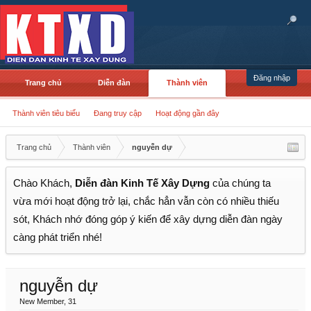
Đăng nhập
Trang chủ
Diễn đàn
Thành viên
Thành viên tiêu biểu
Đang truy cập
Hoạt động gần đây
Trang chủ
Thành viên
nguyễn dự
Chào Khách,
Diễn đàn Kinh Tế Xây Dựng
của chúng ta
vừa mới hoạt động trở lại, chắc hẳn vẫn còn có nhiều thiếu
sót, Khách nhớ đóng góp ý kiến để xây dựng diễn đàn ngày
càng phát triển nhé!
nguyễn dự
New Member
, 31