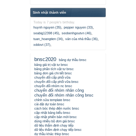
Sinh nhật thành viên
Today is 7 people's birthday.
huynh nguyen (35)
,
pepper nguyen (33)
,
seabig12398 (45)
,
seobenhgoutvn (46)
,
tuan_hoangtien (34)
,
ván của nhà thầu (36)
,
xddovt (37)
,
bnsc2020
bảng dự thầu bnsc
bảng giá trị vật tư bnsc
bảng phân tích vật tư bnsc
bảng đơn giá chi tiết bnsc
chuyển đổi cấp phối vữa
chuyển đổi cấp phối vữa bnsc
chuyển đổi nhóm nc bnsc
chuyển đổi nhóm nhân công
chuyển đổi nhóm nhân công bnsc
chỉnh sửa template bnsc
cài đặt dự toán bnsc
cách bóc thép điện nước bnsc
cập nhật bảng biểu bnsc
cập nhật phiên bản mới bnsc
dùng nhiều bộ đơn giá bnsc
dữ liệu thẩm định chạy tiếp
dữ liệu thẩm định chạy tiếp bnsc
dự thầu khác thkp bnsc