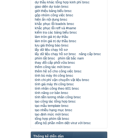
dự thầu khác tổng hợp kinh phí bnsc
giao diện dự toán bnsc
giới thiệu bảng biểu bnsc
gộp nhóm công việc bnsc
hiện ẩn nội dung bnsc
khắc phục lỗi loadxls bnsc
khắc phục lỗi reff và #name
kiểm tra các bảng biểu bnsc
làm tròn giá trị dự thầu
làm tròn giá trị dự thầu bnsc
lưu giá thông báo bnsc
lấy dữ liệu chạy hồ sơ
lấy dữ liệu chạy hồ sơ bnsc
nâng cấp bnsc
phím tắt bnsc
phím tắt bắc nam
thay đổi cấp phối vữa bnsc
thêm công tác mới bnsc
thêm hệ số cho công việc bnsc
tính bù máy thi công bnsc
tính chi phí vận chuyển vật liệu bnsc
tính giá máy thi công bnsc
tính nhân công theo tt01 bnsc
tính năng cơ bản bnsc
tính tiền lương nhân công bnsc
tạo công tác tổng hợp bnsc
tạo mẫu template bnsc
tạo nhiều hạng mục bnsc
tạo định mức mới bnsc
tổng hợp phím tắt bnsc
đồng bộ phần mềm diệt virut với bnsc
Thống kê diễn đàn