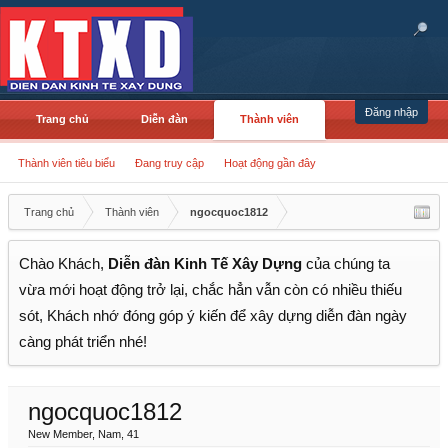
Đăng nhập
Trang chủ
Diễn đàn
Thành viên
Thành viên tiêu biểu
Đang truy cập
Hoạt động gần đây
Trang chủ
Thành viên
ngocquoc1812
Chào Khách,
Diễn đàn Kinh Tế Xây Dựng
của chúng ta
vừa mới hoạt động trở lại, chắc hẳn vẫn còn có nhiều thiếu
sót, Khách nhớ đóng góp ý kiến để xây dựng diễn đàn ngày
càng phát triển nhé!
ngocquoc1812
New Member
, Nam, 41