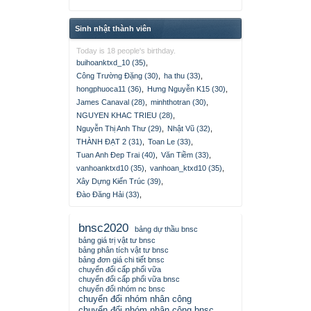
Sinh nhật thành viên
Today is 18 people's birthday.
buihoanktxd_10 (35)
,
Công Trường Đặng (30)
,
ha thu (33)
,
hongphuoca11 (36)
,
Hưng Nguyễn K15 (30)
,
James Canaval (28)
,
minhthotran (30)
,
NGUYEN KHAC TRIEU (28)
,
Nguyễn Thị Anh Thư (29)
,
Nhật Vũ (32)
,
THÀNH ĐẠT 2 (31)
,
Toan Le (33)
,
Tuan Anh Đep Trai (40)
,
Văn Tiềm (33)
,
vanhoanktxd10 (35)
,
vanhoan_ktxd10 (35)
,
Xây Dựng Kiến Trúc (39)
,
Đào Đăng Hải (33)
,
bnsc2020
bảng dự thầu bnsc
bảng giá trị vật tư bnsc
bảng phân tích vật tư bnsc
bảng đơn giá chi tiết bnsc
chuyển đổi cấp phối vữa
chuyển đổi cấp phối vữa bnsc
chuyển đổi nhóm nc bnsc
chuyển đổi nhóm nhân công
chuyển đổi nhóm nhân công bnsc