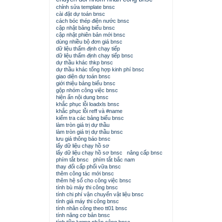
chỉnh sửa template bnsc
cài đặt dự toán bnsc
cách bóc thép điện nước bnsc
cập nhật bảng biểu bnsc
cập nhật phiên bản mới bnsc
dùng nhiều bộ đơn giá bnsc
dữ liệu thẩm định chạy tiếp
dữ liệu thẩm định chạy tiếp bnsc
dự thầu khác thkp bnsc
dự thầu khác tổng hợp kinh phí bnsc
giao diện dự toán bnsc
giới thiệu bảng biểu bnsc
gộp nhóm công việc bnsc
hiện ẩn nội dung bnsc
khắc phục lỗi loadxls bnsc
khắc phục lỗi reff và #name
kiểm tra các bảng biểu bnsc
làm tròn giá trị dự thầu
làm tròn giá trị dự thầu bnsc
lưu giá thông báo bnsc
lấy dữ liệu chạy hồ sơ
lấy dữ liệu chạy hồ sơ bnsc
nâng cấp bnsc
phím tắt bnsc
phím tắt bắc nam
thay đổi cấp phối vữa bnsc
thêm công tác mới bnsc
thêm hệ số cho công việc bnsc
tính bù máy thi công bnsc
tính chi phí vận chuyển vật liệu bnsc
tính giá máy thi công bnsc
tính nhân công theo tt01 bnsc
tính năng cơ bản bnsc