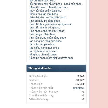
lấy dữ liệu chạy hồ sơ
lấy dữ liệu chạy hồ sơ bnsc
nâng cấp bnsc
phím tắt bnsc
phím tắt bắc nam
thay đổi cấp phối vữa bnsc
thêm công tác mới bnsc
thêm hệ số cho công việc bnsc
tính bù máy thi công bnsc
tính chi phí vận chuyển vật liệu bnsc
tính giá máy thi công bnsc
tính nhân công theo tt01 bnsc
tính năng cơ bản bnsc
tính tiền lương nhân công bnsc
tạo công tác tổng hợp bnsc
tạo mẫu template bnsc
tạo nhiều hạng mục bnsc
tạo định mức mới bnsc
tổng hợp phím tắt bnsc
đồng bộ phần mềm diệt virut với bnsc
Thống kê diễn đàn
Đề tài thảo luận:
3,940
Bài viết:
18,942
Thành viên:
35,664
Thành viên mới nhất:
phongvui
Thành viên mới hôm nay:
0
Chủ đề mới hôm nay:
0
Bài mới hôm nay:
0