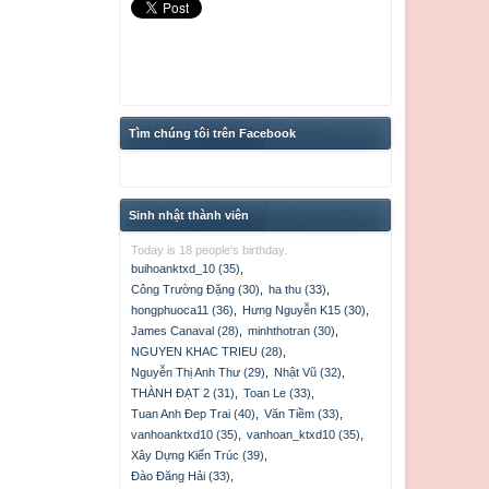
Tìm chúng tôi trên Facebook
Sinh nhật thành viên
Today is 18 people's birthday.
buihoanktxd_10 (35)
,
Công Trường Đặng (30)
,
ha thu (33)
,
hongphuoca11 (36)
,
Hưng Nguyễn K15 (30)
,
James Canaval (28)
,
minhthotran (30)
,
NGUYEN KHAC TRIEU (28)
,
Nguyễn Thị Anh Thư (29)
,
Nhật Vũ (32)
,
THÀNH ĐẠT 2 (31)
,
Toan Le (33)
,
Tuan Anh Đep Trai (40)
,
Văn Tiềm (33)
,
vanhoanktxd10 (35)
,
vanhoan_ktxd10 (35)
,
Xây Dựng Kiến Trúc (39)
,
Đào Đăng Hải (33)
,