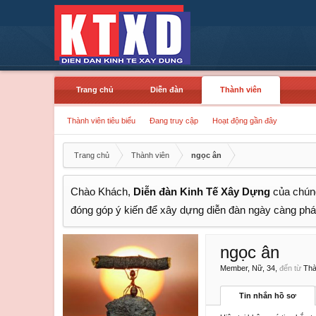
Trang chủ
Diễn đàn
Thành viên
Thành viên tiêu biểu
Đang truy cập
Hoạt động gần đây
Trang chủ
Thành viên
ngọc ân
Chào Khách,
Diễn đàn Kinh Tế Xây Dựng
của chúng
đóng góp ý kiến để xây dựng diễn đàn ngày càng phát
ngọc ân
Member
, Nữ, 34,
đến từ
Thà
Tin nhắn hồ sơ