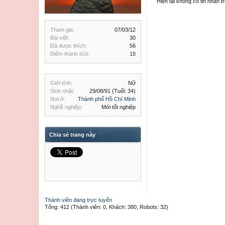
Hiện tại không có tin nhắn 
Tham gia:
07/03/12
Bài viết:
30
Đã được thích:
56
Điểm thành tích:
18
Giới tính:
Nữ
Sinh nhật:
29/08/91
(Tuổi: 34)
Nơi ở:
Thành phố Hồ Chí Minh
Nghề nghiệp:
Mới tốt nghiệp
Chia sẻ trang này
Thành viên đang trực tuyến
Tổng: 412 (Thành viên: 0, Khách: 380, Robots: 32)