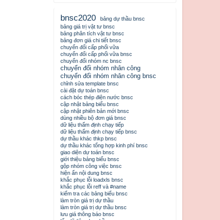
bnsc2020
bảng dự thầu bnsc
bảng giá trị vật tư bnsc
bảng phân tích vật tư bnsc
bảng đơn giá chi tiết bnsc
chuyển đổi cấp phối vữa
chuyển đổi cấp phối vữa bnsc
chuyển đổi nhóm nc bnsc
chuyển đổi nhóm nhân công
chuyển đổi nhóm nhân công bnsc
chỉnh sửa template bnsc
cài đặt dự toán bnsc
cách bóc thép điện nước bnsc
cập nhật bảng biểu bnsc
cập nhật phiên bản mới bnsc
dùng nhiều bộ đơn giá bnsc
dữ liệu thẩm định chạy tiếp
dữ liệu thẩm định chạy tiếp bnsc
dự thầu khác thkp bnsc
dự thầu khác tổng hợp kinh phí bnsc
giao diện dự toán bnsc
giới thiệu bảng biểu bnsc
gộp nhóm công việc bnsc
hiện ẩn nội dung bnsc
khắc phục lỗi loadxls bnsc
khắc phục lỗi reff và #name
kiểm tra các bảng biểu bnsc
làm tròn giá trị dự thầu
làm tròn giá trị dự thầu bnsc
lưu giá thông báo bnsc