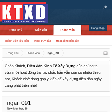
Đăng nhập
Trang chủ
Diễn đàn
Thành viên
Thành viên tiêu biểu
Đang truy cập
Hoạt động gần đây
Trang chủ
Thành viên
ngai_091
Chào Khách,
Diễn đàn Kinh Tế Xây Dựng
của chúng ta
vừa mới hoạt động trở lại, chắc hẳn vẫn còn có nhiều thiếu
sót, Khách nhớ đóng góp ý kiến để xây dựng diễn đàn ngày
càng phát triển nhé!
ngai_091
New Member
, 36