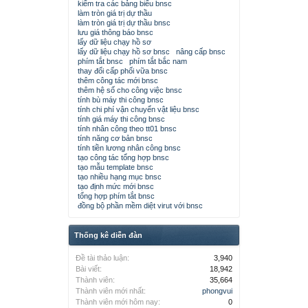
kiểm tra các bảng biểu bnsc
làm tròn giá trị dự thầu
làm tròn giá trị dự thầu bnsc
lưu giá thông báo bnsc
lấy dữ liệu chạy hồ sơ
lấy dữ liệu chạy hồ sơ bnsc
nâng cấp bnsc
phím tắt bnsc
phím tắt bắc nam
thay đổi cấp phối vữa bnsc
thêm công tác mới bnsc
thêm hệ số cho công việc bnsc
tính bù máy thi công bnsc
tính chi phí vận chuyển vật liệu bnsc
tính giá máy thi công bnsc
tính nhân công theo tt01 bnsc
tính năng cơ bản bnsc
tính tiền lương nhân công bnsc
tạo công tác tổng hợp bnsc
tạo mẫu template bnsc
tạo nhiều hạng mục bnsc
tạo định mức mới bnsc
tổng hợp phím tắt bnsc
đồng bộ phần mềm diệt virut với bnsc
Thống kê diễn đàn
Đề tài thảo luận:
3,940
Bài viết:
18,942
Thành viên:
35,664
Thành viên mới nhất:
phongvui
Thành viên mới hôm nay:
0