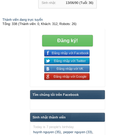
Sinh nhật:
13/06/90
(Tuổi: 36)
Thành viên đang trực tuyến
Tổng: 338 (Thành viên: 0, Khách: 312, Robots: 26)
Đăng ký!
Đăng nhập với Facebook
Đăng nhập với Twitter
Đăng nhập với VK
Đăng nhập với Google
Tìm chúng tôi trên Facebook
Sinh nhật thành viên
Today is 7 people's birthday.
huynh nguyen (35)
,
pepper nguyen (33)
,