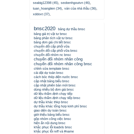
seabig12398 (45)
,
seobenhgoutvn (46)
,
tuan_hoangtien (34)
,
ván của nhà thầu (36)
,
xddovt (37)
,
bnsc2020
bảng dự thầu bnsc
bảng giá trị vật tư bnsc
bảng phân tích vật tư bnsc
bảng đơn giá chi tiết bnsc
chuyển đổi cấp phối vữa
chuyển đổi cấp phối vữa bnsc
chuyển đổi nhóm nc bnsc
chuyển đổi nhóm nhân công
chuyển đổi nhóm nhân công bnsc
chỉnh sửa template bnsc
cài đặt dự toán bnsc
cách bóc thép điện nước bnsc
cập nhật bảng biểu bnsc
cập nhật phiên bản mới bnsc
dùng nhiều bộ đơn giá bnsc
dữ liệu thẩm định chạy tiếp
dữ liệu thẩm định chạy tiếp bnsc
dự thầu khác thkp bnsc
dự thầu khác tổng hợp kinh phí bnsc
giao diện dự toán bnsc
giới thiệu bảng biểu bnsc
gộp nhóm công việc bnsc
hiện ẩn nội dung bnsc
khắc phục lỗi loadxls bnsc
khắc phục lỗi reff và #name