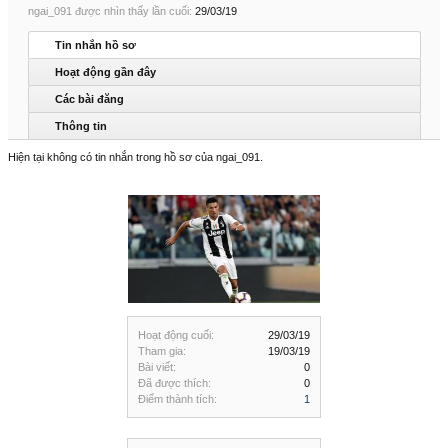
ngai_091 được nhìn thấy lần cuối:
29/03/19
Tin nhắn hồ sơ
Hoạt động gần đây
Các bài đăng
Thông tin
Hiện tại không có tin nhắn trong hồ sơ của ngai_091.
Hoạt động cuối:
29/03/19
Tham gia:
19/03/19
Bài viết:
0
Đã được thích:
0
Điểm thành tích:
1