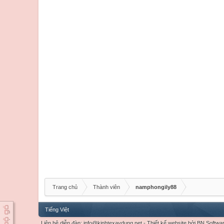
Trang chủ
Thành viên
namphongily88
Tiếng Việt
Liên hệ diễn đàn:
info@kinhtexaydung.net
-
Thiết kế website
bởi
BN Softwa