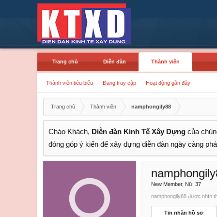
Trang chủ
Diễn đàn
Thành viên
Thành viên tiêu biểu
Đang truy cập
Hoạt động gần đây
Trang chủ
Thành viên
namphongily88
Chào Khách,
Diễn đàn Kinh Tế Xây Dựng
của chúng
đóng góp ý kiến để xây dựng diễn đàn ngày càng phát
namphongily
New Member
, Nữ, 37
namphongily88 được nhìn th
Tin nhắn hồ sơ