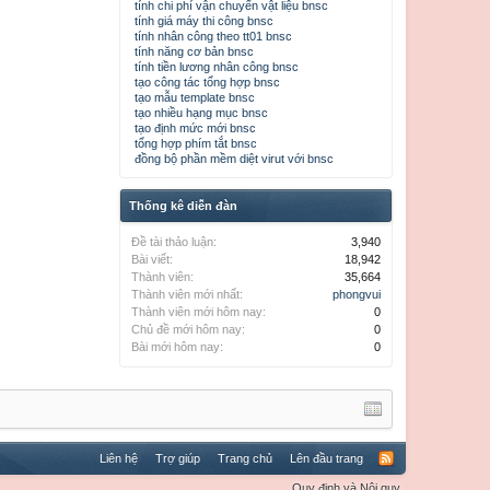
tính chi phí vận chuyển vật liệu bnsc
tính giá máy thi công bnsc
tính nhân công theo tt01 bnsc
tính năng cơ bản bnsc
tính tiền lương nhân công bnsc
tạo công tác tổng hợp bnsc
tạo mẫu template bnsc
tạo nhiều hạng mục bnsc
tạo định mức mới bnsc
tổng hợp phím tắt bnsc
đồng bộ phần mềm diệt virut với bnsc
Thống kê diễn đàn
Đề tài thảo luận:
3,940
Bài viết:
18,942
Thành viên:
35,664
Thành viên mới nhất:
phongvui
Thành viên mới hôm nay:
0
Chủ đề mới hôm nay:
0
Bài mới hôm nay:
0
Liên hệ
Trợ giúp
Trang chủ
Lên đầu trang
Quy định và Nội quy