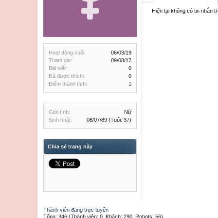
Hiện tại không có tin nhắn 
Hoạt động cuối:
06/03/19
Tham gia:
09/08/17
Bài viết:
0
Đã được thích:
0
Điểm thành tích:
1
Giới tính:
Nữ
Sinh nhật:
08/07/89
(Tuổi: 37)
Chia sẻ trang này
Thành viên đang trực tuyến
Tổng: 346 (Thành viên: 0, Khách: 290, Robots: 56)