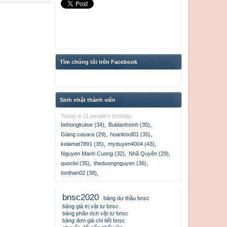
Tìm chúng tôi trên Facebook
Sinh nhật thành viên
Today is 11 people's birthday.
behongkutoe (34)
,
Buidanhsinh (35)
,
Giang casara (29)
,
hoanktxd01 (35)
,
kelamat7891 (35)
,
myduyen4004 (43)
,
Nguyen Manh Cuong (32)
,
Nhã Quyên (29)
,
quocloi (35)
,
theduongnguyen (36)
,
tonthan02 (38)
,
bnsc2020
bảng dự thầu bnsc
bảng giá trị vật tư bnsc
bảng phân tích vật tư bnsc
bảng đơn giá chi tiết bnsc