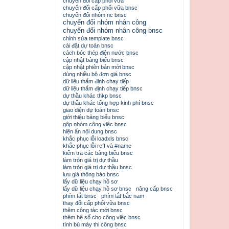
chuyển đổi cấp phối vữa
chuyển đổi cấp phối vữa bnsc
chuyển đổi nhóm nc bnsc
chuyển đổi nhóm nhân công
chuyển đổi nhóm nhân công bnsc
chỉnh sửa template bnsc
cài đặt dự toán bnsc
cách bóc thép điện nước bnsc
cập nhật bảng biểu bnsc
cập nhật phiên bản mới bnsc
dùng nhiều bộ đơn giá bnsc
dữ liệu thẩm định chạy tiếp
dữ liệu thẩm định chạy tiếp bnsc
dự thầu khác thkp bnsc
dự thầu khác tổng hợp kinh phí bnsc
giao diện dự toán bnsc
giới thiệu bảng biểu bnsc
gộp nhóm công việc bnsc
hiện ẩn nội dung bnsc
khắc phục lỗi loadxls bnsc
khắc phục lỗi reff và #name
kiểm tra các bảng biểu bnsc
làm tròn giá trị dự thầu
làm tròn giá trị dự thầu bnsc
lưu giá thông báo bnsc
lấy dữ liệu chạy hồ sơ
lấy dữ liệu chạy hồ sơ bnsc
nâng cấp bnsc
phím tắt bnsc
phím tắt bắc nam
thay đổi cấp phối vữa bnsc
thêm công tác mới bnsc
thêm hệ số cho công việc bnsc
tính bù máy thi công bnsc