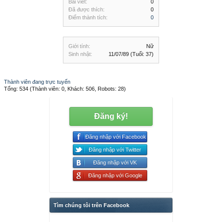
Bài viết:
0
Đã được thích:
0
Điểm thành tích:
0
Giới tính:
Nữ
Sinh nhật:
11/07/89
(Tuổi: 37)
Thành viên đang trực tuyến
Tổng: 534 (Thành viên: 0, Khách: 506, Robots: 28)
Đăng ký!
Đăng nhập với Facebook
Đăng nhập với Twitter
Đăng nhập với VK
Đăng nhập với Google
Tìm chúng tôi trên Facebook