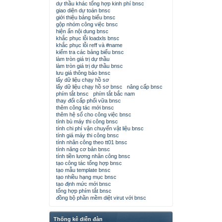
dự thầu khác tổng hợp kinh phí bnsc
giao diện dự toán bnsc
giới thiệu bảng biểu bnsc
gộp nhóm công việc bnsc
hiện ẩn nội dung bnsc
khắc phục lỗi loadxls bnsc
khắc phục lỗi reff và #name
kiểm tra các bảng biểu bnsc
làm tròn giá trị dự thầu
làm tròn giá trị dự thầu bnsc
lưu giá thông báo bnsc
lấy dữ liệu chạy hồ sơ
lấy dữ liệu chạy hồ sơ bnsc
nâng cấp bnsc
phím tắt bnsc
phím tắt bắc nam
thay đổi cấp phối vữa bnsc
thêm công tác mới bnsc
thêm hệ số cho công việc bnsc
tính bù máy thi công bnsc
tính chi phí vận chuyển vật liệu bnsc
tính giá máy thi công bnsc
tính nhân công theo tt01 bnsc
tính năng cơ bản bnsc
tính tiền lương nhân công bnsc
tạo công tác tổng hợp bnsc
tạo mẫu template bnsc
tạo nhiều hạng mục bnsc
tạo định mức mới bnsc
tổng hợp phím tắt bnsc
đồng bộ phần mềm diệt virut với bnsc
Thống kê diễn đàn