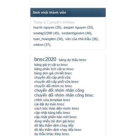
Sinh nhật thành viên
Today is 7 people's birthday.
huynh nguyen (35)
,
pepper nguyen (33)
,
seabig12398 (45)
,
seobenhgoutvn (46)
,
tuan_hoangtien (34)
,
ván của nhà thầu (36)
,
xddovt (37)
,
bnsc2020
bảng dự thầu bnsc
bảng giá trị vật tư bnsc
bảng phân tích vật tư bnsc
bảng đơn giá chi tiết bnsc
chuyển đổi cấp phối vữa
chuyển đổi cấp phối vữa bnsc
chuyển đổi nhóm nc bnsc
chuyển đổi nhóm nhân công
chuyển đổi nhóm nhân công bnsc
chỉnh sửa template bnsc
cài đặt dự toán bnsc
cách bóc thép điện nước bnsc
cập nhật bảng biểu bnsc
cập nhật phiên bản mới bnsc
dùng nhiều bộ đơn giá bnsc
dữ liệu thẩm định chạy tiếp
dữ liệu thẩm định chạy tiếp bnsc
dự thầu khác thkp bnsc