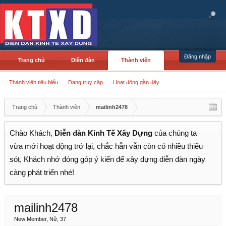
Đăng nhập
Trang chủ
Diễn đàn
Thành viên
Thành viên tiêu biểu
Đang truy cập
Hoạt động gần đây
Trang chủ
Thành viên
mailinh2478
Chào Khách,
Diễn đàn Kinh Tế Xây Dựng
của chúng ta
vừa mới hoạt động trở lại, chắc hẳn vẫn còn có nhiều thiếu
sót, Khách nhớ đóng góp ý kiến để xây dựng diễn đàn ngày
càng phát triển nhé!
mailinh2478
New Member
, Nữ, 37