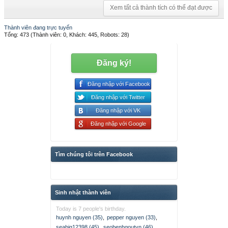
Xem tất cả thành tích có thể đạt được
Thành viên đang trực tuyến
Tổng: 473 (Thành viên: 0, Khách: 445, Robots: 28)
Đăng ký!
Đăng nhập với Facebook
Đăng nhập với Twitter
Đăng nhập với VK
Đăng nhập với Google
Tìm chúng tôi trên Facebook
Sinh nhật thành viên
Today is 7 people's birthday.
huynh nguyen (35)
,
pepper nguyen (33)
,
seabig12398 (45)
,
seobenhgoutvn (46)
,