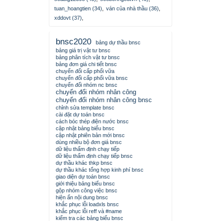
tuan_hoangtien (34)
,
ván của nhà thầu (36)
,
xddovt (37)
,
bnsc2020
bảng dự thầu bnsc
bảng giá trị vật tư bnsc
bảng phân tích vật tư bnsc
bảng đơn giá chi tiết bnsc
chuyển đổi cấp phối vữa
chuyển đổi cấp phối vữa bnsc
chuyển đổi nhóm nc bnsc
chuyển đổi nhóm nhân công
chuyển đổi nhóm nhân công bnsc
chỉnh sửa template bnsc
cài đặt dự toán bnsc
cách bóc thép điện nước bnsc
cập nhật bảng biểu bnsc
cập nhật phiên bản mới bnsc
dùng nhiều bộ đơn giá bnsc
dữ liệu thẩm định chạy tiếp
dữ liệu thẩm định chạy tiếp bnsc
dự thầu khác thkp bnsc
dự thầu khác tổng hợp kinh phí bnsc
giao diện dự toán bnsc
giới thiệu bảng biểu bnsc
gộp nhóm công việc bnsc
hiện ẩn nội dung bnsc
khắc phục lỗi loadxls bnsc
khắc phục lỗi reff và #name
kiểm tra các bảng biểu bnsc