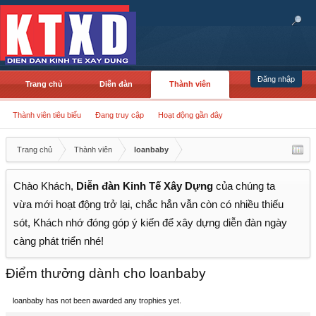
Đăng nhập
Trang chủ
Diễn đàn
Thành viên
Thành viên tiêu biểu
Đang truy cập
Hoạt động gần đây
Trang chủ
Thành viên
loanbaby
Chào Khách,
Diễn đàn Kinh Tế Xây Dựng
của chúng ta
vừa mới hoạt động trở lại, chắc hẳn vẫn còn có nhiều thiếu
sót, Khách nhớ đóng góp ý kiến để xây dựng diễn đàn ngày
càng phát triển nhé!
Điểm thưởng dành cho loanbaby
loanbaby has not been awarded any trophies yet.