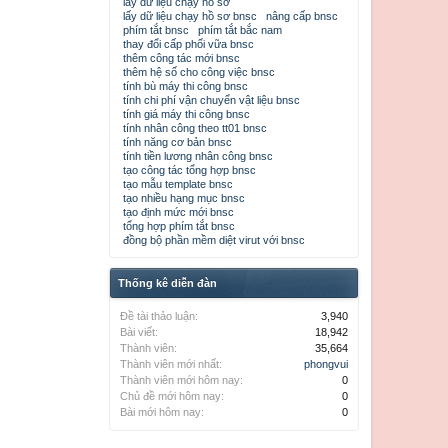
lấy dữ liệu chạy hồ sơ
lấy dữ liệu chạy hồ sơ bnsc
nâng cấp bnsc
phím tắt bnsc
phím tắt bắc nam
thay đổi cấp phối vữa bnsc
thêm công tác mới bnsc
thêm hệ số cho công việc bnsc
tính bù máy thi công bnsc
tính chi phí vận chuyển vật liệu bnsc
tính giá máy thi công bnsc
tính nhân công theo tt01 bnsc
tính năng cơ bản bnsc
tính tiền lương nhân công bnsc
tạo công tác tổng hợp bnsc
tạo mẫu template bnsc
tạo nhiều hạng mục bnsc
tạo định mức mới bnsc
tổng hợp phím tắt bnsc
đồng bộ phần mềm diệt virut với bnsc
Thống kê diễn đàn
Đề tài thảo luận:
3,940
Bài viết:
18,942
Thành viên:
35,664
Thành viên mới nhất:
phongvui
Thành viên mới hôm nay:
0
Chủ đề mới hôm nay:
0
Bài mới hôm nay:
0