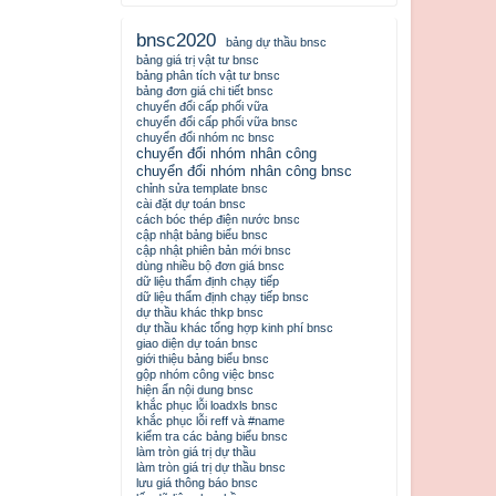
bnsc2020
bảng dự thầu bnsc
bảng giá trị vật tư bnsc
bảng phân tích vật tư bnsc
bảng đơn giá chi tiết bnsc
chuyển đổi cấp phối vữa
chuyển đổi cấp phối vữa bnsc
chuyển đổi nhóm nc bnsc
chuyển đổi nhóm nhân công
chuyển đổi nhóm nhân công bnsc
chỉnh sửa template bnsc
cài đặt dự toán bnsc
cách bóc thép điện nước bnsc
cập nhật bảng biểu bnsc
cập nhật phiên bản mới bnsc
dùng nhiều bộ đơn giá bnsc
dữ liệu thẩm định chạy tiếp
dữ liệu thẩm định chạy tiếp bnsc
dự thầu khác thkp bnsc
dự thầu khác tổng hợp kinh phí bnsc
giao diện dự toán bnsc
giới thiệu bảng biểu bnsc
gộp nhóm công việc bnsc
hiện ẩn nội dung bnsc
khắc phục lỗi loadxls bnsc
khắc phục lỗi reff và #name
kiểm tra các bảng biểu bnsc
làm tròn giá trị dự thầu
làm tròn giá trị dự thầu bnsc
lưu giá thông báo bnsc