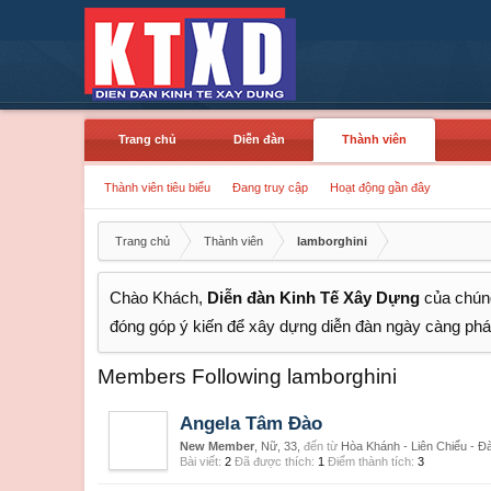
Trang chủ
Diễn đàn
Thành viên
Thành viên tiêu biểu
Đang truy cập
Hoạt động gần đây
Trang chủ
Thành viên
lamborghini
Chào Khách,
Diễn đàn Kinh Tế Xây Dựng
của chúng
đóng góp ý kiến để xây dựng diễn đàn ngày càng phát
Members Following lamborghini
Angela Tâm Đào
New Member
, Nữ, 33,
đến từ
Hòa Khánh - Liên Chiểu - Đ
Bài viết:
2
Đã được thích:
1
Điểm thành tích:
3