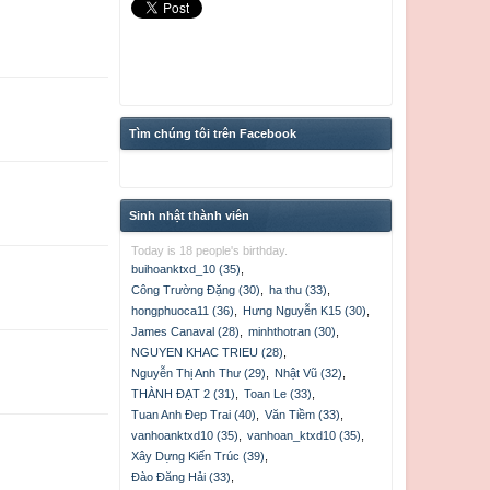
Tìm chúng tôi trên Facebook
Sinh nhật thành viên
Today is 18 people's birthday.
buihoanktxd_10 (35)
,
Công Trường Đặng (30)
,
ha thu (33)
,
hongphuoca11 (36)
,
Hưng Nguyễn K15 (30)
,
James Canaval (28)
,
minhthotran (30)
,
NGUYEN KHAC TRIEU (28)
,
Nguyễn Thị Anh Thư (29)
,
Nhật Vũ (32)
,
THÀNH ĐẠT 2 (31)
,
Toan Le (33)
,
Tuan Anh Đep Trai (40)
,
Văn Tiềm (33)
,
vanhoanktxd10 (35)
,
vanhoan_ktxd10 (35)
,
Xây Dựng Kiến Trúc (39)
,
Đào Đăng Hải (33)
,