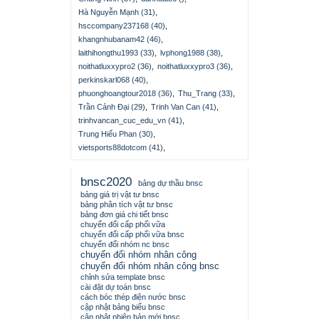
Hà Nguyễn Mạnh (31)
,
hsccompany237168 (40)
,
khangnhubanam42 (46)
,
laithihongthu1993 (33)
,
lvphong1988 (38)
,
noithatluxxypro2 (36)
,
noithatluxxypro3 (36)
,
perkinskarl068 (40)
,
phuonghoangtour2018 (36)
,
Thu_Trang (33)
,
Trần Cảnh Đại (29)
,
Trinh Van Can (41)
,
trinhvancan_cuc_edu_vn (41)
,
Trung Hiếu Phan (30)
,
vietsports88dotcom (41)
,
bnsc2020
bảng dự thầu bnsc
bảng giá trị vật tư bnsc
bảng phân tích vật tư bnsc
bảng đơn giá chi tiết bnsc
chuyển đổi cấp phối vữa
chuyển đổi cấp phối vữa bnsc
chuyển đổi nhóm nc bnsc
chuyển đổi nhóm nhân công
chuyển đổi nhóm nhân công bnsc
chỉnh sửa template bnsc
cài đặt dự toán bnsc
cách bóc thép điện nước bnsc
cập nhật bảng biểu bnsc
cập nhật phiên bản mới bnsc