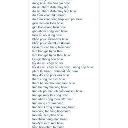
dùng nhiều bộ đơn giá bnsc
dữ liệu thẩm định chạy tiếp
dữ liệu thẩm định chạy tiếp bnsc
dự thầu khác thkp bnsc
dự thầu khác tổng hợp kinh phí bnsc
giao diện dự toán bnsc
giới thiệu bảng biểu bnsc
gộp nhóm công việc bnsc
hiện ẩn nội dung bnsc
khắc phục lỗi loadxls bnsc
khắc phục lỗi reff và #name
kiểm tra các bảng biểu bnsc
làm tròn giá trị dự thầu
làm tròn giá trị dự thầu bnsc
lưu giá thông báo bnsc
lấy dữ liệu chạy hồ sơ
lấy dữ liệu chạy hồ sơ bnsc
nâng cấp bnsc
phím tắt bnsc
phím tắt bắc nam
thay đổi cấp phối vữa bnsc
thêm công tác mới bnsc
thêm hệ số cho công việc bnsc
tính bù máy thi công bnsc
tính chi phí vận chuyển vật liệu bnsc
tính giá máy thi công bnsc
tính nhân công theo tt01 bnsc
tính năng cơ bản bnsc
tính tiền lương nhân công bnsc
tạo công tác tổng hợp bnsc
tạo mẫu template bnsc
tạo nhiều hạng mục bnsc
tạo định mức mới bnsc
tổng hợp phím tắt bnsc