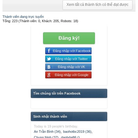
Xem tất cả thành tích có thể đạt được
Thành viên đang trực tuyến
Tổng: 223 (Thành viên: 0, Khách: 205, Robots: 18)
Đăng ký!
Đăng nhập với Facebook
Đăng nhập với Twitter
Đăng nhập với VK
Đăng nhập với Google
Tìm chúng tôi trên Facebook
Sinh nhật thành viên
Today is 19 people's birthday.
An Trần Bình (34)
,
baohotbc2019 (36)
,
Chung Ninh (37)
,
danhdai86 ()
,