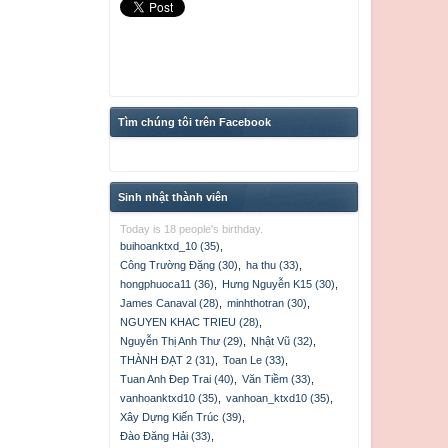
Tìm chúng tôi trên Facebook
Sinh nhật thành viên
Today is 18 people's birthday.
buihoanktxd_10 (35)
,
Công Trường Đặng (30)
,
ha thu (33)
,
hongphuoca11 (36)
,
Hưng Nguyễn K15 (30)
,
James Canaval (28)
,
minhthotran (30)
,
NGUYEN KHAC TRIEU (28)
,
Nguyễn Thị Anh Thư (29)
,
Nhật Vũ (32)
,
THÀNH ĐẠT 2 (31)
,
Toan Le (33)
,
Tuan Anh Đep Trai (40)
,
Văn Tiềm (33)
,
vanhoanktxd10 (35)
,
vanhoan_ktxd10 (35)
,
Xây Dựng Kiến Trúc (39)
,
Đào Đăng Hải (33)
,