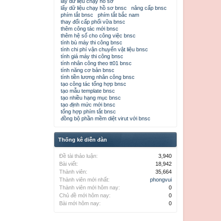
lấy dữ liệu chạy hồ sơ
lấy dữ liệu chạy hồ sơ bnsc
nâng cấp bnsc
phím tắt bnsc
phím tắt bắc nam
thay đổi cấp phối vữa bnsc
thêm công tác mới bnsc
thêm hệ số cho công việc bnsc
tính bù máy thi công bnsc
tính chi phí vận chuyển vật liệu bnsc
tính giá máy thi công bnsc
tính nhân công theo tt01 bnsc
tính năng cơ bản bnsc
tính tiền lương nhân công bnsc
tạo công tác tổng hợp bnsc
tạo mẫu template bnsc
tạo nhiều hạng mục bnsc
tạo định mức mới bnsc
tổng hợp phím tắt bnsc
đồng bộ phần mềm diệt virut với bnsc
Thống kê diễn đàn
Đề tài thảo luận:
3,940
Bài viết:
18,942
Thành viên:
35,664
Thành viên mới nhất:
phongvui
Thành viên mới hôm nay:
0
Chủ đề mới hôm nay:
0
Bài mới hôm nay:
0