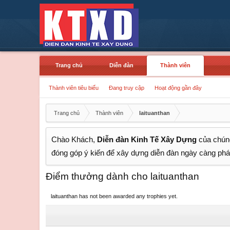
Trang chủ
Diễn đàn
Thành viên
Thành viên tiêu biểu
Đang truy cập
Hoạt động gần đây
Trang chủ
Thành viên
laituanthan
Chào Khách,
Diễn đàn Kinh Tế Xây Dựng
của chúng
đóng góp ý kiến để xây dựng diễn đàn ngày càng phát
Điểm thưởng dành cho laituanthan
laituanthan has not been awarded any trophies yet.