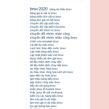
bnsc2020
bảng dự thầu bnsc
bảng giá trị vật tư bnsc
bảng phân tích vật tư bnsc
bảng đơn giá chi tiết bnsc
chuyển đổi cấp phối vữa
chuyển đổi cấp phối vữa bnsc
chuyển đổi nhóm nc bnsc
chuyển đổi nhóm nhân công
chuyển đổi nhóm nhân công bnsc
chỉnh sửa template bnsc
cài đặt dự toán bnsc
cách bóc thép điện nước bnsc
cập nhật bảng biểu bnsc
cập nhật phiên bản mới bnsc
dùng nhiều bộ đơn giá bnsc
dữ liệu thẩm định chạy tiếp
dữ liệu thẩm định chạy tiếp bnsc
dự thầu khác thkp bnsc
dự thầu khác tổng hợp kinh phí bnsc
giao diện dự toán bnsc
giới thiệu bảng biểu bnsc
gộp nhóm công việc bnsc
hiện ẩn nội dung bnsc
khắc phục lỗi loadxls bnsc
khắc phục lỗi reff và #name
kiểm tra các bảng biểu bnsc
làm tròn giá trị dự thầu
làm tròn giá trị dự thầu bnsc
lưu giá thông báo bnsc